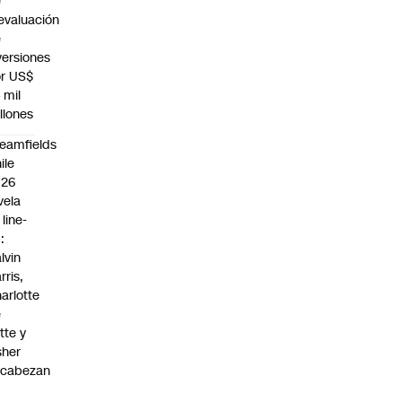
e
evaluación
e
versiones
r US$
 mil
llones
eamfields
ile
026
vela
 line-
:
lvin
rris,
arlotte
e
tte y
sher
ncabezan