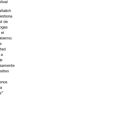
stival
ñalich
estiona
st de
ogas
 el
bierno:
a
tad
 a
lir
lsamente
sitivo
enos
na
z”