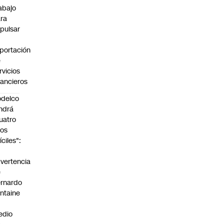
abajo
ra
pulsar
portación
e
rvicios
nancieros
delco
ndrá
uatro
os
fíciles":
a
vertencia
e
rnardo
ntaine
n
edio