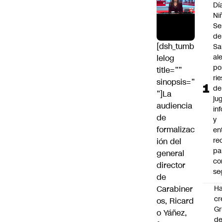
Dí
Ni
Se
de
[dsh_tumb
Sa
al
lelog
po
title=””
ri
sinopsis=”
de
”]La
ju
audiencia
in
de
y
formalizac
en
re
ión del
pa
general
co
director
se
de
Carabiner
Ha
cr
os,
Ricard
G
o Yáñez
,
d