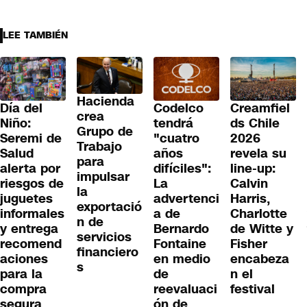
LEE TAMBIÉN
Hacienda
Día del
Codelco
Creamfiel
crea
Niño:
tendrá
ds Chile
Grupo de
Seremi de
"cuatro
2026
Trabajo
Salud
años
revela su
para
alerta por
difíciles":
line-up:
impulsar
riesgos de
La
Calvin
la
juguetes
advertenci
Harris,
exportació
informales
a de
Charlotte
n de
y entrega
Bernardo
de Witte y
servicios
recomend
Fontaine
Fisher
financiero
aciones
en medio
encabeza
s
para la
de
n el
compra
reevaluaci
festival
segura
ón de