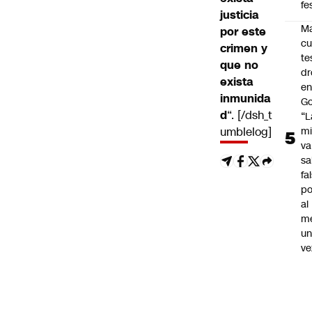
fe
justicia
Ma
por este
cu
crimen y
te
que no
dr
exista
en
inmunida
Go
d
“. [/dsh_t
“L
umblelog]
mi
va
sa
fa
po
al
m
u
ve