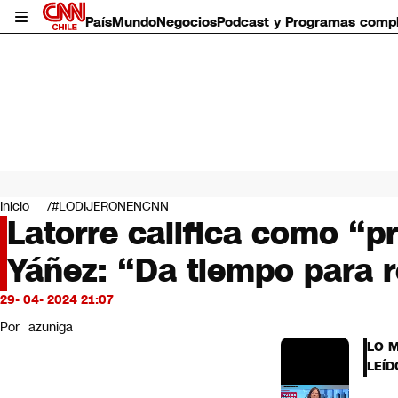
País
Mundo
Negocios
Podcast y Programas comp
País
Mundo
Inicio
#LODIJERONENCNN
Negocios
Latorre califica como “p
Deportes
Yáñez: “Da tiempo para re
Programas completos
Cultura
Servicios
29- 04- 2024 21:07
Bits
Por
azuniga
CNN Data
LO 
CNN tiempo
LEÍD
Futuro 360
Opinión