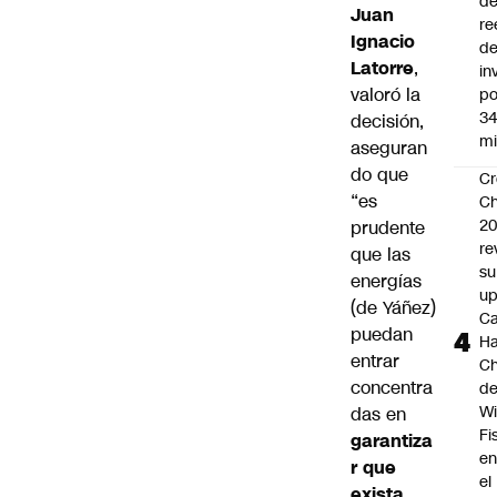
d
Juan
re
Ignacio
d
Latorre
,
in
valoró la
po
34
decisión,
mi
aseguran
do que
Cr
“es
Ch
2
prudente
re
que las
su
energías
up
(de Yáñez)
Ca
puedan
Ha
entrar
Ch
concentra
d
Wi
das en
Fi
garantiza
e
r que
el
exista