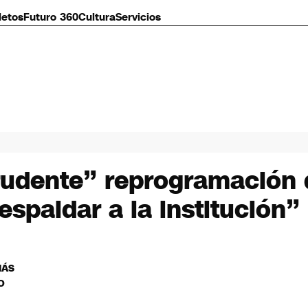
letos
Futuro 360
Cultura
Servicios
rudente” reprogramación 
spaldar a la institución”
MÁS
O