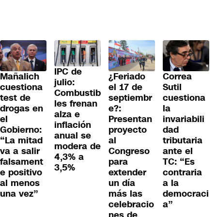
IPC de
¿Feriado
Mañalich
Correa
julio:
el 17 de
cuestiona
Sutil
Combustib
septiembr
test de
cuestiona
les frenan
e?:
drogas en
la
alza e
Presentan
el
invariabili
inflación
proyecto
Gobierno:
dad
anual se
al
“La mitad
tributaria
modera de
Congreso
va a salir
ante el
4,3% a
para
falsament
TC: “Es
3,5%
extender
e positivo
contraria
un día
al menos
a la
más las
una vez”
democraci
celebracio
a”
nes de