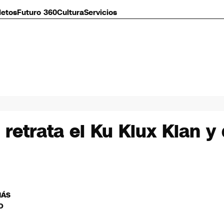
letos
Futuro 360
Cultura
Servicios
 retrata el Ku Klux Klan 
MÁS
O