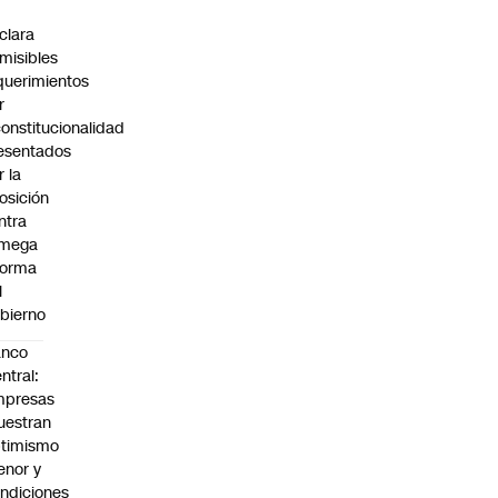
C
clara
misibles
querimientos
r
constitucionalidad
esentados
r la
osición
ntra
 mega
forma
l
bierno
anco
ntral:
mpresas
estran
timismo
nor y
ndiciones