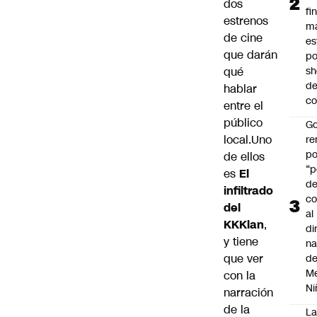
dos
fi
estrenos
m
de cine
es
que darán
po
qué
s
d
hablar
co
entre el
público
Go
local.Uno
r
po
de ellos
“p
es
El
d
infiltrado
co
del
al
KKKlan
,
di
y tiene
na
que ver
d
Me
con la
Ni
narración
de la
L