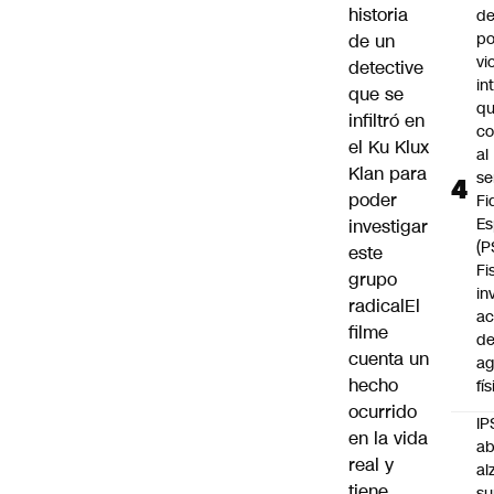
historia
de
po
de un
vi
detective
in
que se
q
infiltró en
c
el Ku Klux
al
Klan para
se
poder
Fi
Es
investigar
(P
este
Fi
grupo
in
radicalEl
ac
filme
d
cuenta un
ag
hecho
fí
ocurrido
IP
en la vida
ab
real y
al
tiene
su