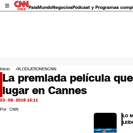
País
Mundo
Negocios
Podcast y Programas comp
País
Mundo
Inicio
#LODIJERONENCNN
Negocios
La premiada película que
Deportes
lugar en Cannes
Programas completos
Cultura
Servicios
23- 08- 2018 15:11
Bits
Por
CNN
CNN Data
LO 
CNN tiempo
LEÍD
Futuro 360
Opinión