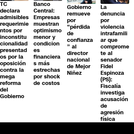
TC
Banco
Gobierno
La
declara
Central:
remueve
denuncia
admisibles
Empresas
por
por
requerimie
muestran
“pérdida
violencia
ntos por
optimismo
de
intrafamili
inconstitu
menor y
confianza
ar que
cionalidad
condicion
” al
comprome
presentad
es
director
te al
os por la
financiera
nacional
senador
oposición
s más
de Mejor
Fidel
contra la
estrechas
Niñez
Espinoza
mega
por shock
(PS):
reforma
de costos
Fiscalía
del
investiga
Gobierno
acusación
de
agresión
física