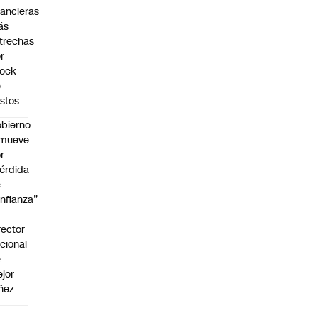
nancieras
ás
trechas
r
hock
e
stos
bierno
emueve
r
érdida
e
nfianza”
rector
cional
e
jor
ñez
a