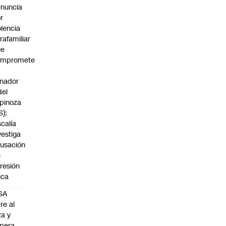
nuncia
r
olencia
trafamiliar
ue
ompromete
nador
del
pinoza
S):
scalía
vestiga
usación
e
resión
sica
SA
re al
za y
pera