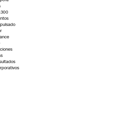
s
.300
ntos
pulsado
r
vance
e
ciones
as
sultados
rporativos