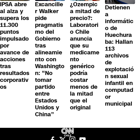
IPSA abre
Excancille
¿Ozempic
Detienen
al alza y
r Walker
a mitad de
a
supera los
pide
precio?:
informátic
11.300
pragmatis
Laboratori
o de
puntos
mo del
o Chile
Huechura
impulsado
Gobierno
anuncia
ba: Hallan
por
tras
que su
113
avance de
alineamie
medicame
archivos
acciones
nto con
nto
de
tras
Washingto
genérico
explotació
resultados
n: “No
podría
n sexual
corporativ
tomar
costar
infantil en
os
partido
menos de
computad
entre
la mitad
or
Estados
que el
municipal
Unidos y
original
China”