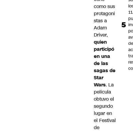
como sus
lo
11
protagoni
pu
stas a
im
Adam
po
Driver,
a
quien
d
participó
ac
en una
tr
re
de las
co
sagas de
Star
Wars
. La
película
obtuvo el
segundo
lugar en
el Festival
de