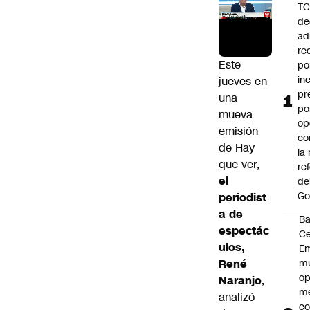
T
de
ad
re
Este
po
in
jueves en
pr
una
po
mueva
op
emisión
co
de Hay
la
que ver,
re
el
de
Go
periodist
a de
B
espectác
Ce
ulos,
E
René
mu
op
Naranjo
,
me
analizó
co