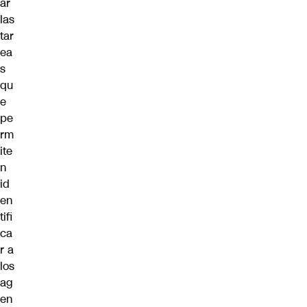
ar
las
tar
ea
s
qu
e
pe
rm
ite
n
id
en
tifi
ca
r a
los
ag
en