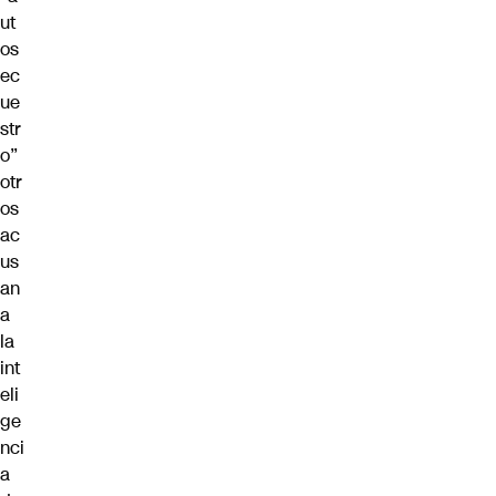
ut
os
ec
ue
str
o”
otr
os
ac
us
an
a
la
int
eli
ge
nci
a