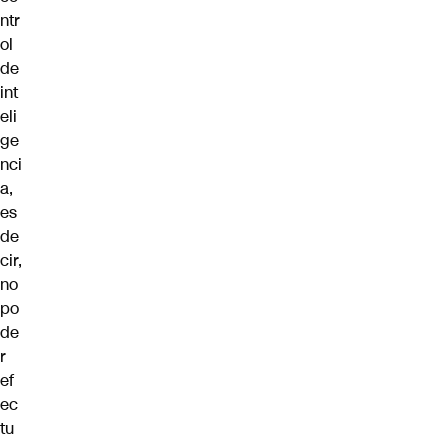
ntr
ol
de
int
eli
ge
nci
a,
es
de
cir,
no
po
de
r
ef
ec
tu