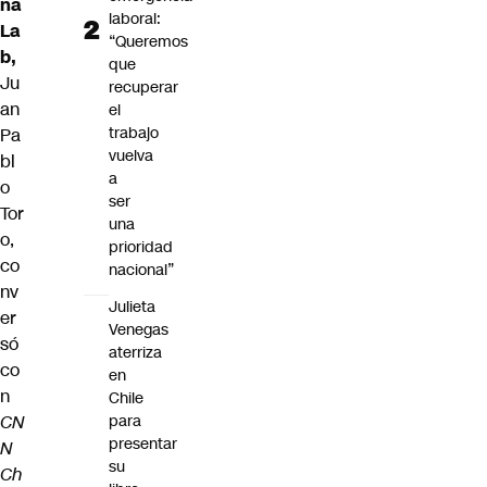
na
laboral:
La
“Queremos
b,
que
Ju
recuperar
an
el
trabajo
Pa
vuelva
bl
a
o
ser
Tor
una
o
,
prioridad
co
nacional”
nv
Julieta
er
Venegas
só
aterriza
co
en
n
Chile
CN
para
presentar
N
su
Ch