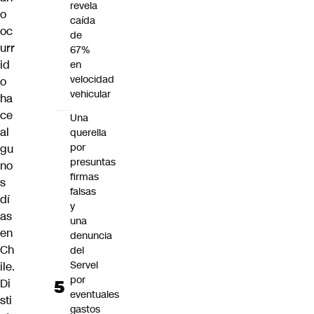
revela
o
caída
oc
de
urr
67%
id
en
velocidad
o
vehicular
ha
ce
Una
al
querella
por
gu
presuntas
no
firmas
s
falsas
dí
y
as
una
en
denuncia
Ch
del
Servel
ile.
por
Di
eventuales
sti
gastos