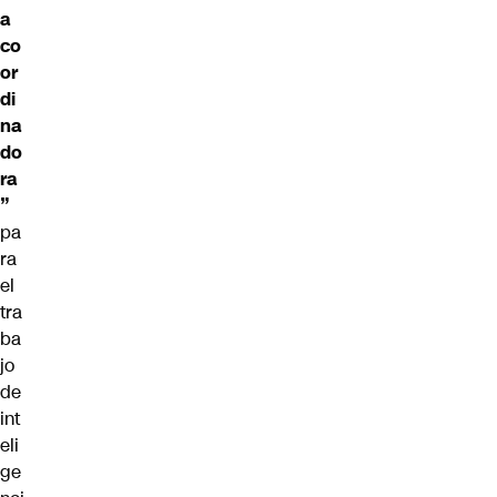
a
co
or
di
na
do
ra
”
pa
ra
el
tra
ba
jo
de
int
eli
ge