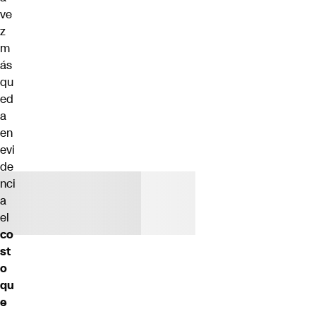
ve
z
m
ás
qu
ed
a
en
evi
de
nci
a
el
co
st
o
qu
e