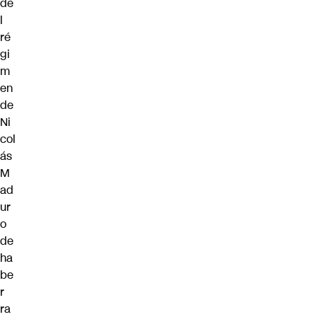
de
l
ré
gi
m
en
de
Ni
col
ás
M
ad
ur
o
de
ha
be
r
ra