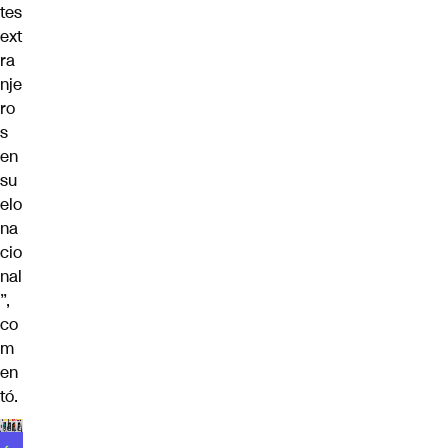
tes
ext
ra
nje
ro
s
en
su
elo
na
cio
nal
”,
co
m
en
tó.