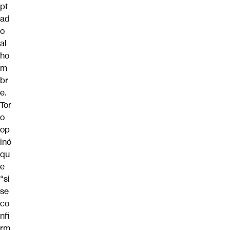
pt
ad
o
al
ho
m
br
e.
Tor
o
op
inó
qu
e
“si
se
co
nfi
rm