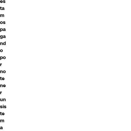
es
ta
m
os
pa
ga
nd
o
po
r
no
te
ne
r
un
sis
te
m
a