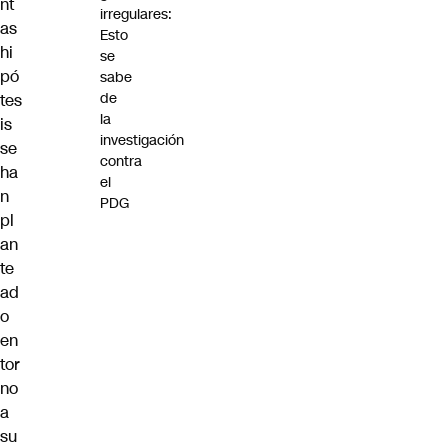
nt
irregulares:
as
Esto
hi
se
pó
sabe
de
tes
la
is
investigación
se
contra
ha
el
n
PDG
pl
an
te
ad
o
en
tor
no
a
su