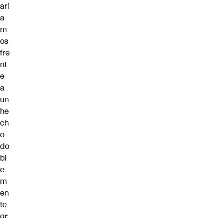
arí
a
m
os
fre
nt
e
a
un
he
ch
o
do
bl
e
m
en
te
gr