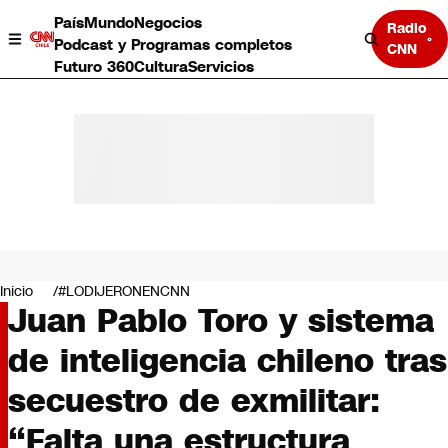
País
Mundo
Negocios
Radio
Podcast y Programas completos
CNN
Futuro 360
Cultura
Servicios
País
Mundo
Negocios
Inicio
#LODIJERONENCNN
Juan Pablo Toro y sistema
Deportes
Programas completos
de inteligencia chileno tras
Cultura
Servicios
secuestro de exmilitar:
Bits
CNN Data
“Falta una estructura
CNN tiempo