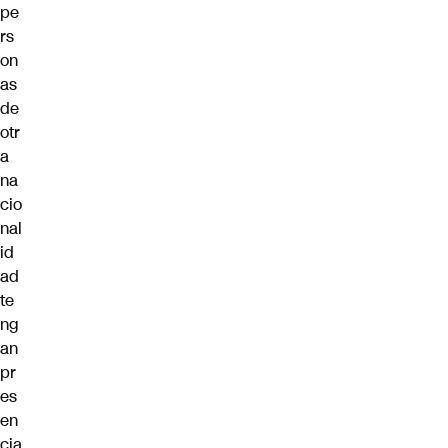
pe
rs
on
as
de
otr
a
na
cio
nal
id
ad
te
ng
an
pr
es
en
cia