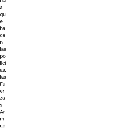
nci
a
qu
e
ha
ce
n
las
po
licí
as,
las
Fu
er
za
s
Ar
m
ad