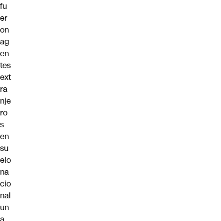
fu
er
on
ag
en
tes
ext
ra
nje
ro
s
en
su
elo
na
cio
nal
un
a