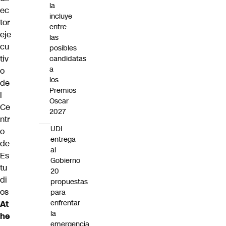
la
ec
incluye
tor
entre
eje
las
cu
posibles
tiv
candidatas
a
o
los
de
Premios
l
Oscar
Ce
2027
ntr
UDI
o
entrega
de
al
Es
Gobierno
tu
20
di
propuestas
os
para
enfrentar
At
la
he
emergencia