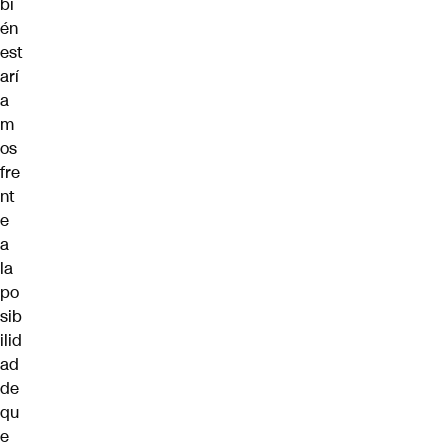
bi
én
est
arí
a
m
os
fre
nt
e
a
la
po
sib
ilid
ad
de
qu
e