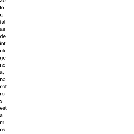
ab
le
a
fall
as
de
int
eli
ge
nci
a,
no
sot
ro
s
est
a
m
os