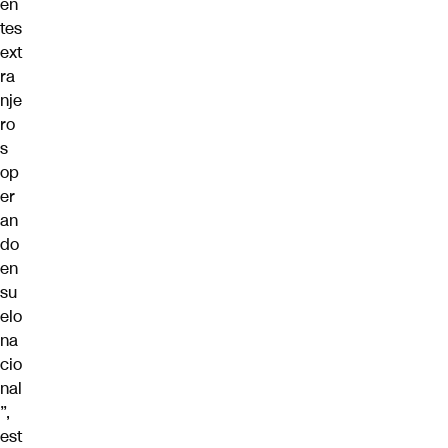
en
tes
ext
ra
nje
ro
s
op
er
an
do
en
su
elo
na
cio
nal
”,
est