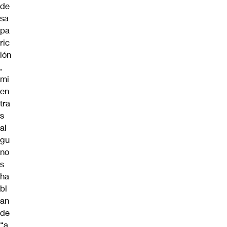
de
sa
pa
ric
ión
,
mi
en
tra
s
al
gu
no
s
ha
bl
an
de
“a