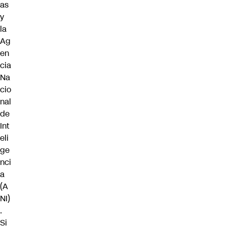
as
y
la
Ag
en
cia
Na
cio
nal
de
Int
eli
ge
nci
a
(A
NI)
.
Si