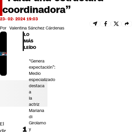
Futuro 360
coordinadora”
Opinión
23- 02- 2024 19:03
Por
Valentina Sánchez Cárdenas
LO
MÁS
LEÍDO
“Genera
expectación”:
Medio
especializado
destaca
a
la
actriz
Mariana
di
Girolamo
El
y
dir