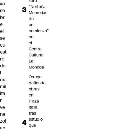
libro
ile
“Norteña.
so
Memorias
br
de
e
un
el
comienzo”
en
se
el
cu
Centro
est
Cultural
ro
La
de
Moneda
l
Orrego
ex
defiende
mil
obras
ita
en
r
Plaza
ve
Italia
tras
ne
estudio
zol
que
an