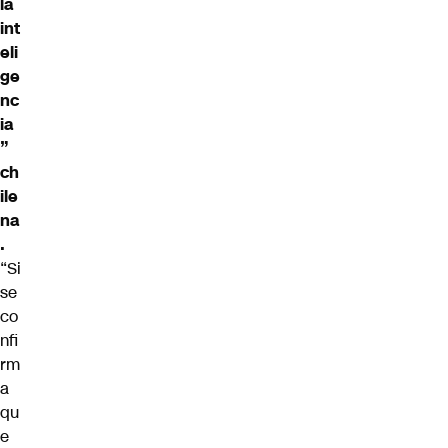
la
int
eli
ge
nc
ia
”
ch
ile
na
.
“Si
se
co
nfi
rm
a
qu
e