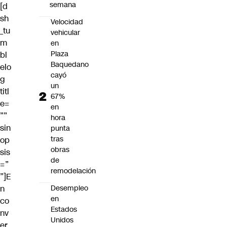
semana
[d
sh
Velocidad
_tu
vehicular
m
en
Plaza
bl
Baquedano
elo
cayó
g
un
titl
67%
e=
en
””
hora
sin
punta
tras
op
obras
sis
de
=”
remodelación
”]E
n
Desempleo
en
co
Estados
nv
Unidos
er