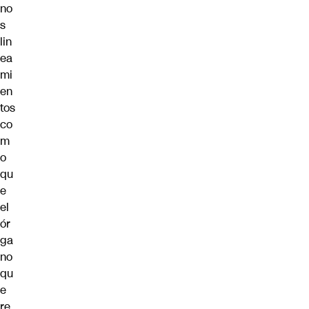
no
s
lin
ea
mi
en
tos
co
m
o
qu
e
el
ór
ga
no
qu
e
re