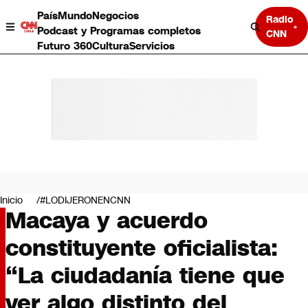
País
Mundo
Negocios
Radio
Podcast y Programas completos
CNN
Futuro 360
Cultura
Servicios
País
Mundo
Negocios
Inicio
#LODIJERONENCNN
Macaya y acuerdo
Deportes
Programas completos
constituyente oficialista:
Cultura
Servicios
“La ciudadanía tiene que
Bits
CNN Data
ver algo distinto del
CNN tiempo