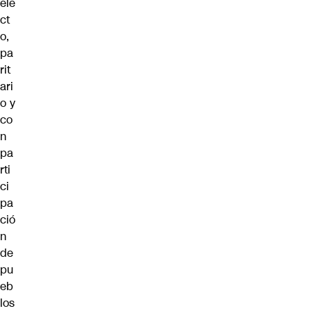
ele
ct
o,
pa
rit
ari
o y
co
n
pa
rti
ci
pa
ció
n
de
pu
eb
los