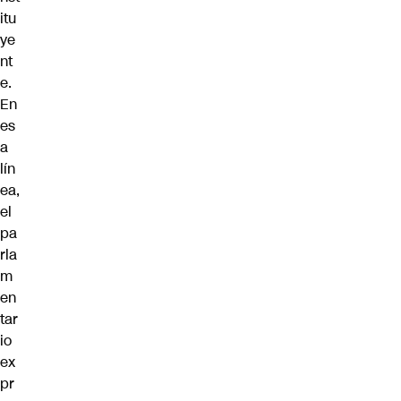
itu
ye
nt
e.
En
es
a
lín
ea,
el
pa
rla
m
en
tar
io
ex
pr