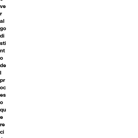
ve
r
al
go
di
sti
nt
o
de
l
pr
oc
es
o
qu
e
re
ci