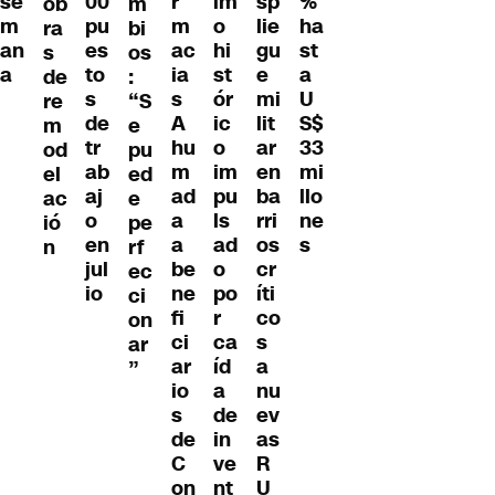
r
se
im
sp
00
%
ob
m
m
m
o
lie
pu
ha
ra
bi
ac
an
hi
gu
es
st
s
os
ia
a
st
e
to
a
de
:
s
ór
mi
s
U
re
“S
A
ic
lit
de
S$
m
e
hu
o
ar
tr
33
od
pu
m
im
en
ab
mi
el
ed
ad
pu
ba
aj
llo
ac
e
a
ls
rri
o
ne
ió
pe
a
ad
os
en
s
n
rf
be
o
cr
jul
ec
ne
po
íti
io
ci
fi
r
co
on
ci
ca
s
ar
ar
íd
a
”
io
a
nu
s
de
ev
de
in
as
C
ve
R
on
nt
U