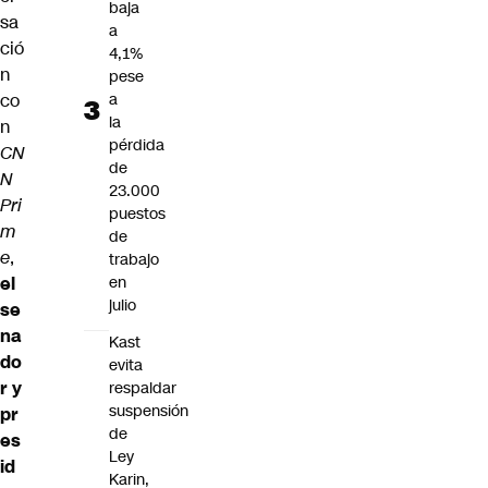
baja
sa
a
ció
4,1%
n
pese
co
a
la
n
pérdida
CN
de
N
23.000
Pri
puestos
m
de
e
,
trabajo
el
en
julio
se
na
Kast
do
evita
r y
respaldar
suspensión
pr
de
es
Ley
id
Karin,