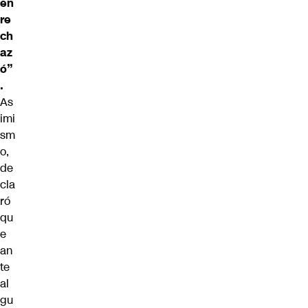
én
re
ch
az
ó”
.
As
imi
sm
o,
de
cla
ró
qu
e
an
te
al
gu