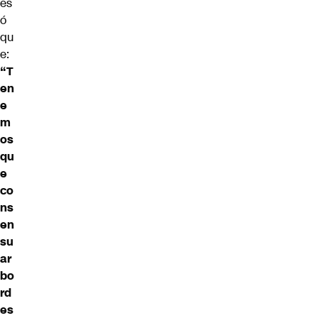
es
ó
qu
e:
“T
en
e
m
os
qu
e
co
ns
en
su
ar
bo
rd
es