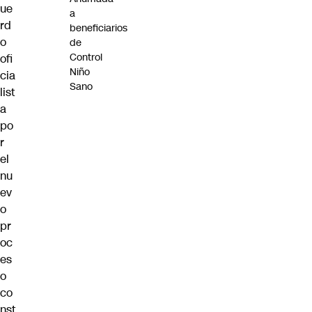
ue
a
rd
beneficiarios
o
de
Control
ofi
Niño
cia
Sano
list
a
po
r
el
nu
ev
o
pr
oc
es
o
co
nst