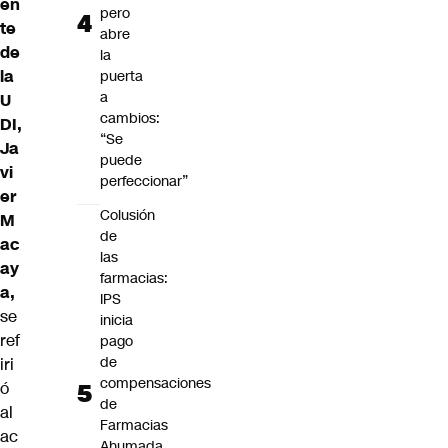
en
pero
te
abre
de
la
la
puerta
a
U
cambios:
DI,
“Se
Ja
puede
vi
perfeccionar”
er
Colusión
M
de
ac
las
ay
farmacias:
a,
IPS
se
inicia
ref
pago
de
iri
compensaciones
ó
de
al
Farmacias
ac
Ahumada