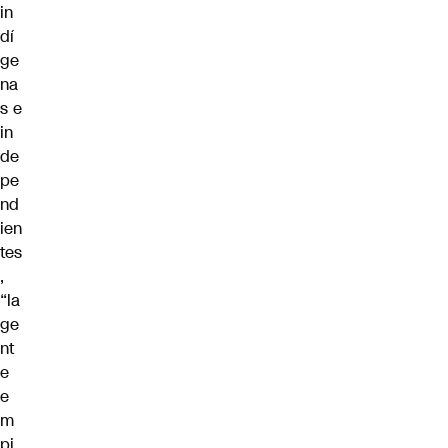
in
dí
ge
na
s e
in
de
pe
nd
ien
tes
,
“la
ge
nt
e
e
m
pi