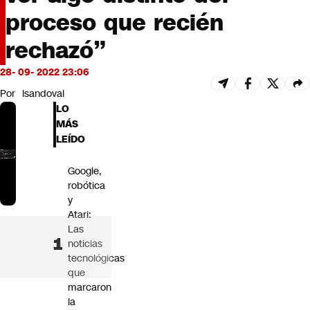
Futuro 360
proceso que recién
Opinión
rechazó”
28- 09- 2022 23:06
Por
lsandoval
LO
MÁS
LEÍDO
Google,
robótica
y
Atari:
Las
noticias
tecnológicas
que
marcaron
la