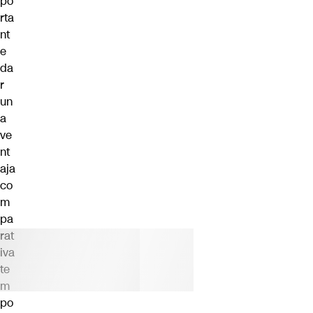
po
rta
nt
e
da
r
un
a
ve
nt
aja
co
m
pa
rat
iva
te
m
po