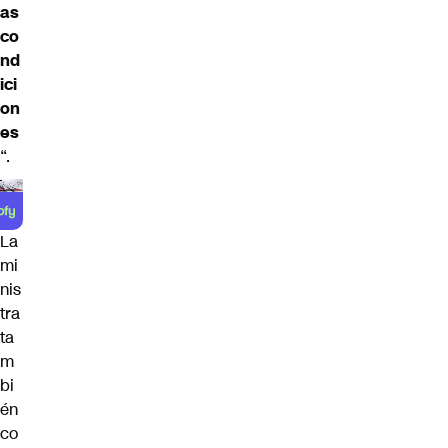
as
co
nd
ici
on
es
“.
La
mi
nis
tra
ta
m
bi
én
co