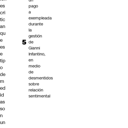
un
es
pago
a
cri
exempleada
tic
durante
an
la
qu
gestión
e
de
es
Gianni
e
Infantino,
en
tip
medio
o
de
de
desmentidos
m
sobre
ed
relación
id
sentimental
as
so
n
un