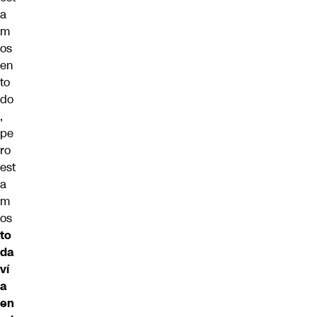
a
m
os
en
to
do
,
pe
ro
est
a
m
os
to
da
ví
a
en