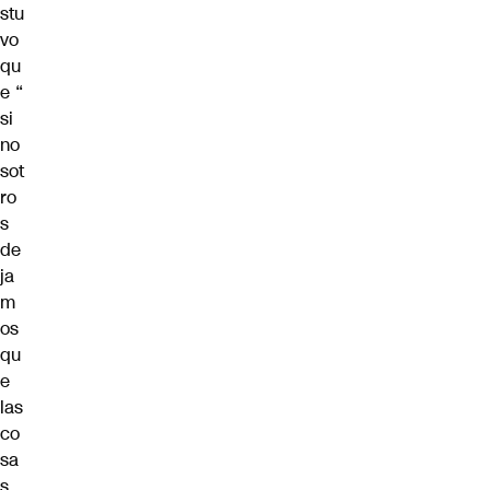
stu
vo
qu
e “
si
no
sot
ro
s
de
ja
m
os
qu
e
las
co
sa
s