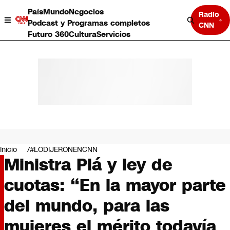
País
Mundo
Negocios
Radio
Podcast y Programas completos
CNN
Futuro 360
Cultura
Servicios
País
Mundo
Negocios
Inicio
#LODIJERONENCNN
Ministra Plá y ley de
Deportes
Programas completos
cuotas: “En la mayor parte
Cultura
Servicios
del mundo, para las
Bits
CNN Data
mujeres el mérito todavía
CNN tiempo