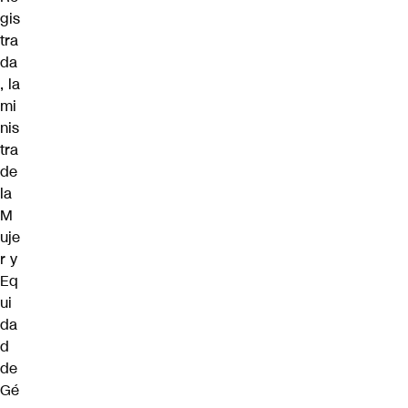
gis
tra
da
, la
mi
nis
tra
de
la
M
uje
r y
Eq
ui
da
d
de
Gé