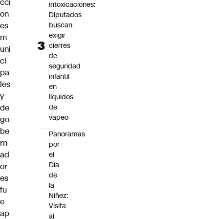
cci
intoxicaciones:
on
Diputados
es
buscan
exigir
m
cierres
uni
de
ci
seguridad
pa
infantil
les
en
y
líquidos
de
de
vapeo
go
be
Panoramas
rn
por
ad
el
Día
or
de
es
la
fu
Niñez:
e
Visita
ap
al