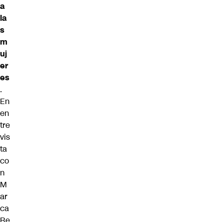
a
la
s
m
uj
er
es
.
En
en
tre
vis
ta
co
n
M
ar
ca
Re