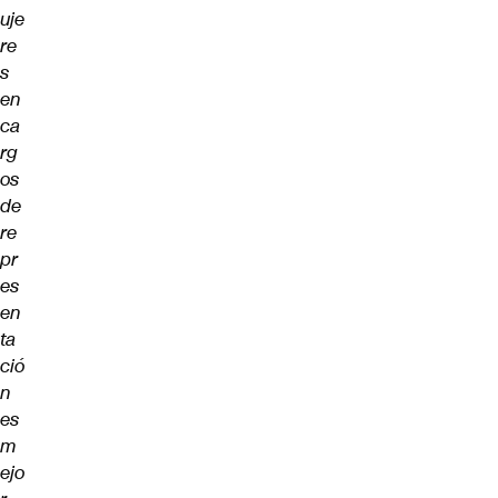
uje
re
s
en
ca
rg
os
de
re
pr
es
en
ta
ció
n
es
m
ejo