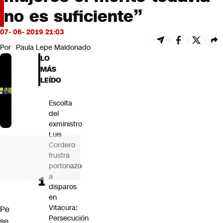
Futuro 360
no es suficiente”
Opinión
07- 06- 2019 21:03
Por
Paula Lepe Maldonado
LO
MÁS
LEÍDO
Escolta
del
exministro
Luis
Cordero
frustra
portonazo
a
disparos
en
Vitacura:
Pe
Persecución
se