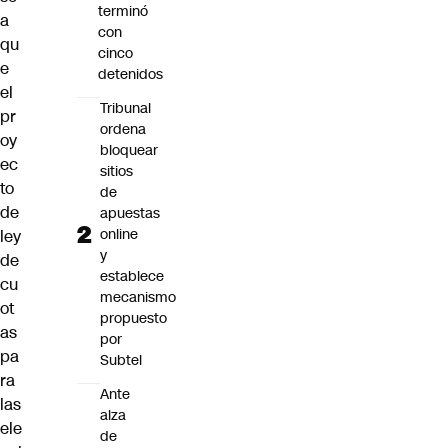
terminó
a
con
qu
cinco
e
detenidos
el
Tribunal
pr
ordena
oy
bloquear
ec
sitios
to
de
de
apuestas
online
ley
y
de
establece
cu
mecanismo
ot
propuesto
as
por
pa
Subtel
ra
Ante
las
alza
ele
de