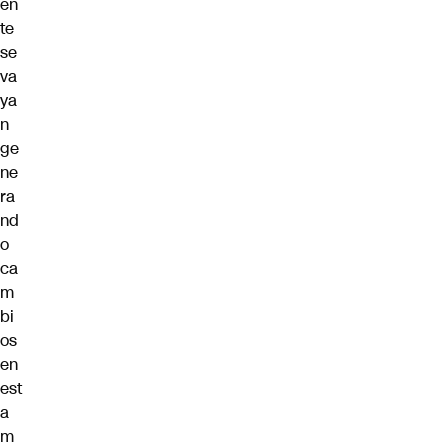
en
te
se
va
ya
n
ge
ne
ra
nd
o
ca
m
bi
os
en
est
a
m