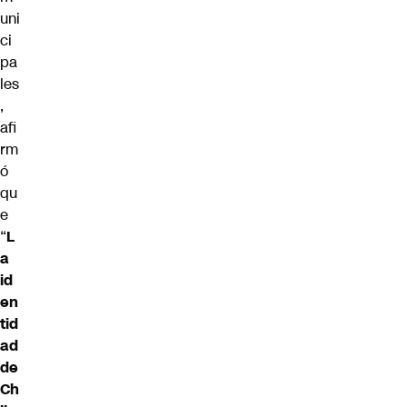
uni
ci
pa
les
,
afi
rm
ó
qu
e
“
L
a
id
en
tid
ad
de
Ch