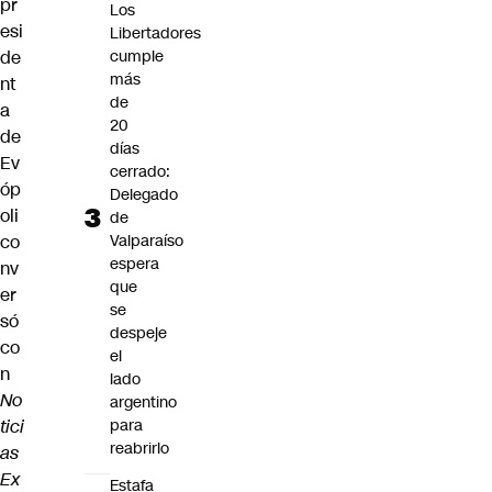
pr
Los
esi
Libertadores
de
cumple
más
nt
de
a
20
de
días
Ev
cerrado:
óp
Delegado
oli
de
co
Valparaíso
espera
nv
que
er
se
só
despeje
co
el
n
lado
No
argentino
tici
para
reabrirlo
as
Ex
Estafa