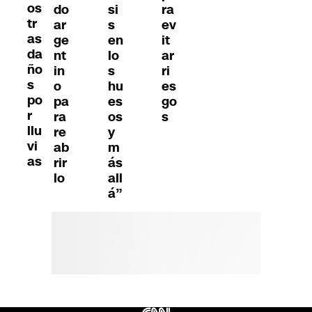
os
do
si
ra
tr
ar
s
ev
as
ge
en
it
da
nt
lo
ar
ño
in
s
ri
s
o
hu
es
po
pa
es
go
r
ra
os
s
llu
re
y
vi
ab
m
as
rir
ás
lo
all
á”