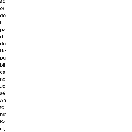
ad
or
de
l
pa
rti
do
Re
pu
bli
ca
no,
Jo
sé
An
to
nio
Ka
st
,