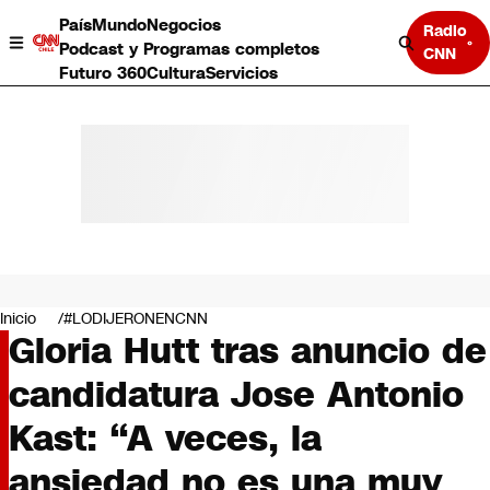
País
Mundo
Negocios
Radio
Podcast y Programas completos
CNN
Futuro 360
Cultura
Servicios
País
Mundo
Negocios
Inicio
#LODIJERONENCNN
Gloria Hutt tras anuncio de
Deportes
Programas completos
candidatura Jose Antonio
Cultura
Servicios
Kast: “A veces, la
Bits
CNN Data
ansiedad no es una muy
CNN tiempo