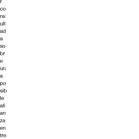
r
co
ns
ult
ad
a
so
br
e
un
a
po
sib
le
ali
an
za
en
tre