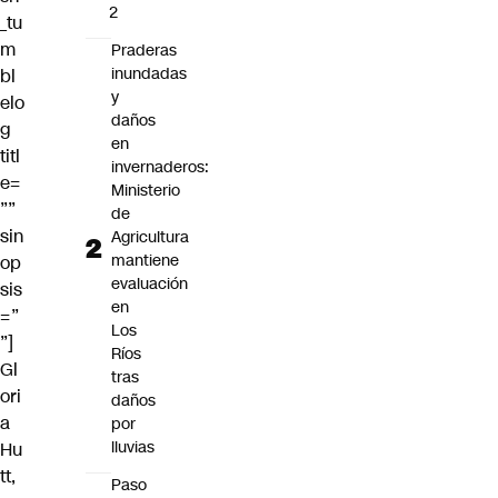
2
_tu
m
Praderas
inundadas
bl
y
elo
daños
g
en
titl
invernaderos:
e=
Ministerio
””
de
sin
Agricultura
mantiene
op
evaluación
sis
en
=”
Los
”]
Ríos
Gl
tras
ori
daños
a
por
lluvias
Hu
tt
,
Paso