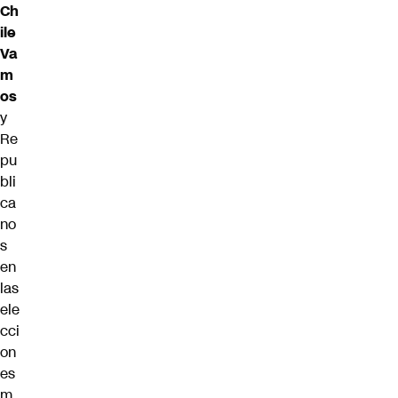
Ch
ile
Va
m
os
y
Re
pu
bli
ca
no
s
en
las
ele
cci
on
es
m