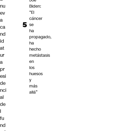
Joe
nu
Biden:
“El
ev
cáncer
a
se
ca
ha
nd
propagado,
id
ha
at
hecho
ur
metástasis
en
a
los
pr
huesos
esi
y
de
más
nci
allá”
al
de
l
fu
nd