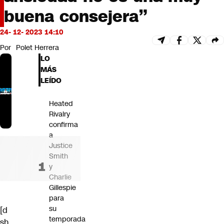
Futuro 360
buena consejera”
Opinión
24- 12- 2023 14:10
Por
Polet Herrera
LO
MÁS
LEÍDO
Heated
Rivalry
confirma
a
Justice
Smith
y
Charlie
Gillespie
para
su
[d
temporada
sh