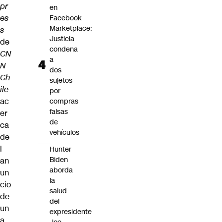
pr
en
es
Facebook
Marketplace:
s
Justicia
de
condena
CN
a
N
dos
Ch
sujetos
ile
por
ac
compras
falsas
er
de
ca
vehículos
de
l
Hunter
Biden
an
aborda
un
la
cio
salud
de
del
un
expresidente
a