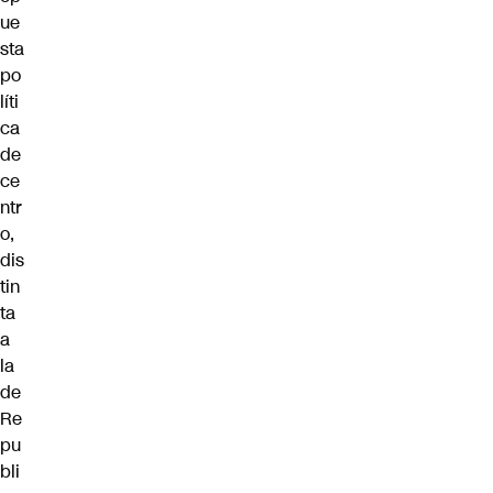
ue
sta
po
líti
ca
de
ce
ntr
o,
dis
tin
ta
a
la
de
Re
pu
bli