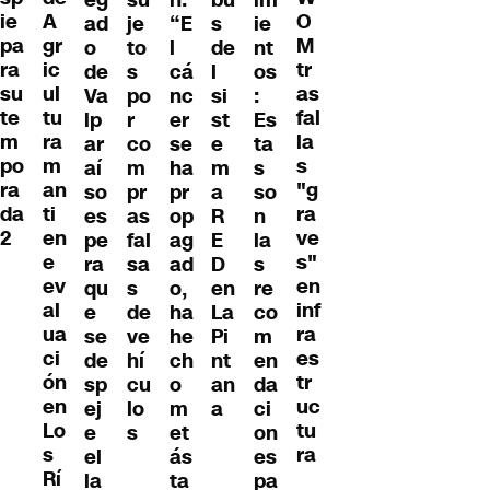
eg
n:
bu
im
su
ie
A
O
ad
“E
s
ie
je
pa
gr
M
o
l
de
nt
to
ra
ic
tr
de
cá
l
os
s
su
ul
as
Va
nc
si
:
po
te
tu
fal
lp
er
st
Es
r
m
ra
la
ar
se
e
ta
co
po
m
s
aí
ha
m
s
m
ra
an
"g
so
pr
a
so
pr
da
ti
ra
es
op
R
n
as
2
en
ve
pe
ag
E
la
fal
e
s"
ra
ad
D
s
sa
ev
en
qu
o,
en
re
s
al
inf
e
ha
La
co
de
ua
ra
se
he
Pi
m
ve
ci
es
de
ch
nt
en
hí
ón
tr
sp
o
an
da
cu
en
uc
ej
m
a
ci
lo
Lo
tu
e
et
on
s
s
ra
el
ás
es
Rí
la
ta
pa