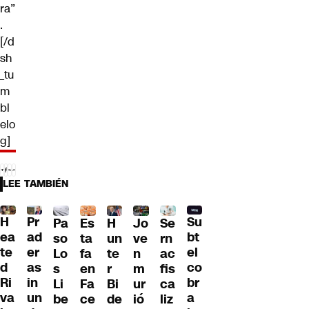
ra”
.
[/d
sh
_tu
m
bl
elo
g]
LEE TAMBIÉN
H
Pr
Su
Pa
H
Jo
Se
Es
ea
ad
bt
so
un
ve
rn
ta
te
er
el
Lo
te
n
ac
fa
d
as
co
s
r
m
fis
en
Ri
in
br
Li
Bi
ur
ca
Fa
va
un
a
be
de
ió
liz
ce