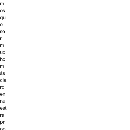
m
os
qu
e
se
r
m
uc
ho
m
ás
cla
ro
en
nu
est
ra
pr
op