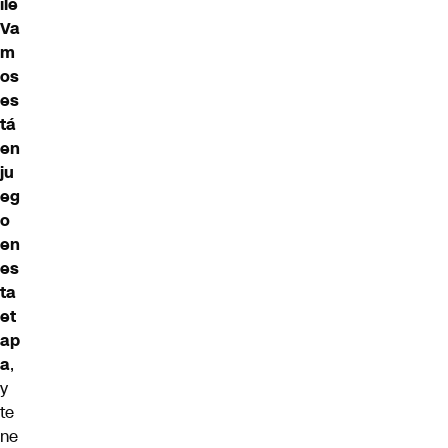
ile
Va
m
os
es
tá
en
ju
eg
o
en
es
ta
et
ap
a
,
y
te
ne