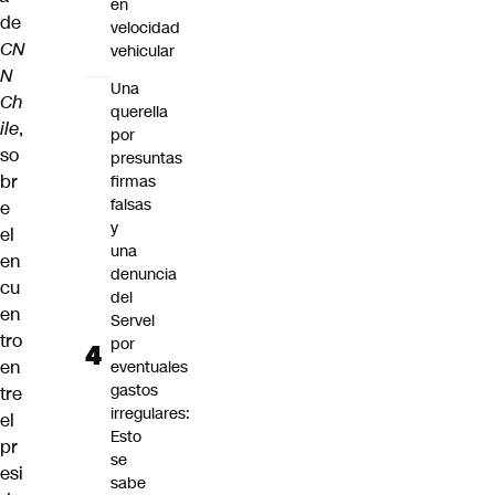
en
de
velocidad
CN
vehicular
N
Una
Ch
querella
ile
,
por
so
presuntas
br
firmas
falsas
e
y
el
una
en
denuncia
cu
del
en
Servel
tro
por
en
eventuales
gastos
tre
irregulares:
el
Esto
pr
se
esi
sabe