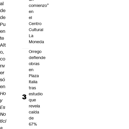
al
comienzo”
de
en
de
el
Centro
Pu
Cultural
en
La
te
Moneda
Alt
o,
Orrego
defiende
co
obras
nv
en
er
Plaza
só
Italia
en
tras
Ho
estudio
y
que
revela
Es
caída
No
de
tici
67%
a