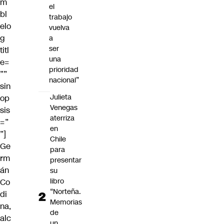
m
el
bl
trabajo
elo
vuelva
g
a
ser
titl
una
e=
prioridad
””
nacional”
sin
Julieta
op
Venegas
sis
aterriza
=”
en
”]
Chile
Ge
para
rm
presentar
án
su
libro
Co
“Norteña.
di
Memorias
na,
de
alc
un