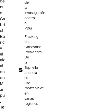
de
de
nt
la
e
investigación
contra
Ga
el
bri
PDG
el
Bo
Fracking
en
ric
Colombia:
y
Presidente
el
De
alc
la
al
Espriella
de
anuncia
de
su
uso
M
"sostenible"
ai
en
pú
varias
,
regiones
To