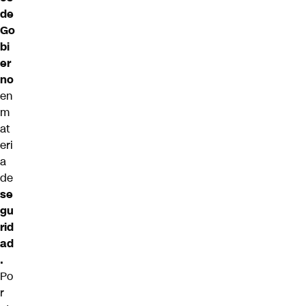
de
Go
bi
er
no
en
m
at
eri
a
de
se
gu
rid
ad
.
Po
r