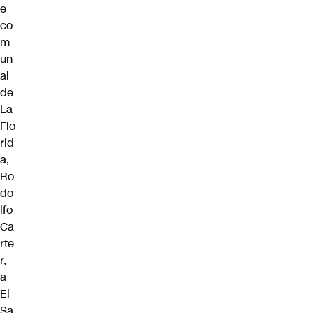
e
co
m
un
al
de
La
Flo
rid
a,
Ro
do
lfo
Ca
rte
r
,
a
El
Sa