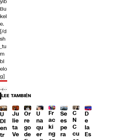
yib
Bu
kel
e
.
[/d
sh
_tu
m
bl
elo
g]
LEE TAMBIÉN
Fr
C
Ju
Or
U
Se
D
U
ac
N
lie
re
na
es
e
DI
ki
C
ta
go
qu
pe
la
en
ng
cu
Ve
de
er
ra
Es
tr