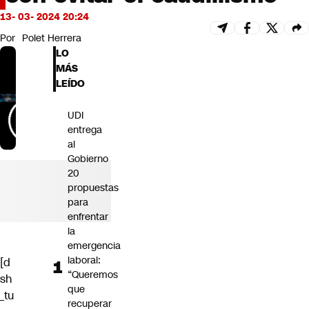
Futuro 360
13- 03- 2024 20:24
Opinión
Por
Polet Herrera
LO
MÁS
LEÍDO
UDI
entrega
al
Gobierno
20
propuestas
para
enfrentar
la
emergencia
laboral:
[d
“Queremos
sh
que
_tu
recuperar