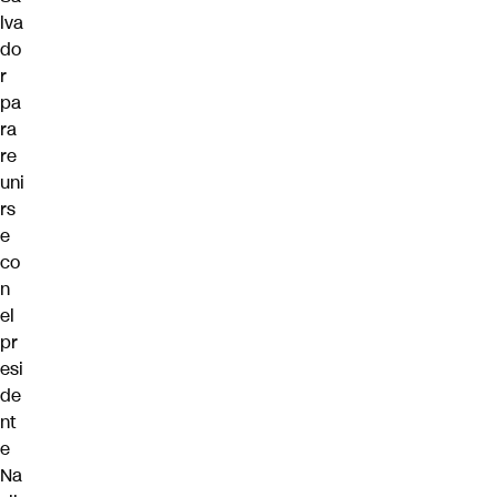
lva
do
r
pa
ra
re
uni
rs
e
co
n
el
pr
esi
de
nt
e
Na