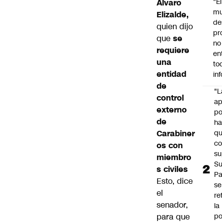
"É
Álvaro
m
Elizalde,
de
quien dijo
pr
que
se
no
requiere
en
una
to
entidad
in
de
"L
control
ap
externo
po
de
h
Carabiner
q
c
os con
su
miembro
Su
s civiles
P
Esto, dice
se
el
re
senador,
la
para que
po