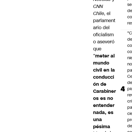
se
CNN
de
Chile
, el
c
parlament
re
ario del
"C
oficialism
d
o aseveró
co
que
co
“
meter al
ni
mundo
n
civil en la
pa
Ce
conducci
de
ón de
pi
Carabiner
re
os es no
cr
entender
pa
nada, es
ci
una
pr
d
pésima