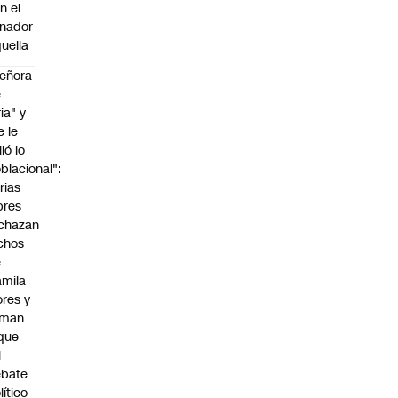
n el
nador
uella
eñora
e
ria" y
e le
lió lo
blacional":
rias
bres
chazan
chos
e
mila
ores y
aman
que
l
ebate
lítico