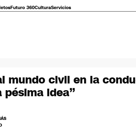
letos
Futuro 360
Cultura
Servicios
al mundo civil en la cond
a pésima idea”
MÁS
O