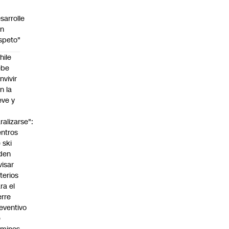
sarrolle
on
speto"
hile
ebe
nvivir
n la
eve y
o
ralizarse":
ntros
 ski
den
visar
iterios
ra el
erre
eventivo
e