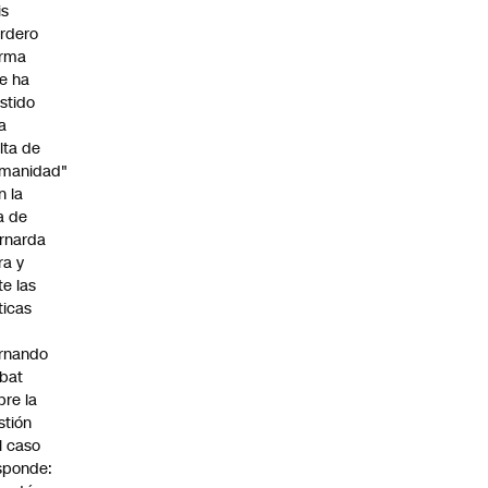
is
rdero
irma
e ha
istido
a
alta de
manidad"
n la
ja de
rnarda
ra y
te las
íticas
rnando
bat
bre la
stión
l caso
sponde: