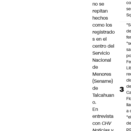
co
no se
se
repitan
Sq
hechos
como
los
"S
d
registrado
fe
s en el
"s
centro del
sa
Servicio
po
Nacional
Fe
de
Li
Menores
re
di
(Sename)
d
de
Ca
Talcahuan
Fl
o.
ll
En
a 
entrevista
"e
con
CHV
d
po
Noticias
y