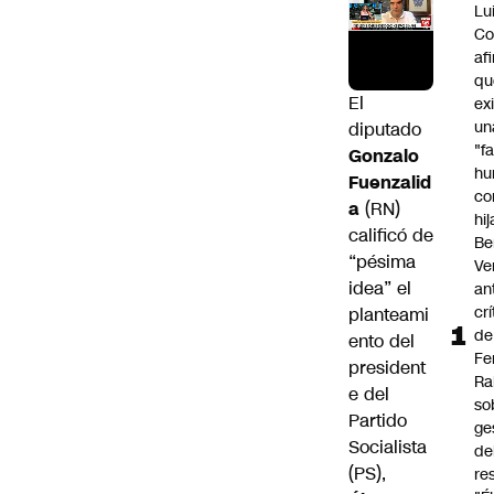
Lu
Co
af
qu
El
ex
un
diputado
"f
Gonzalo
hu
Fuenzalid
co
a
(RN)
hi
calificó de
Be
“pésima
Ve
idea” el
an
cr
planteami
de
ento del
Fe
president
Ra
e del
so
Partido
ge
Socialista
de
(PS),
re