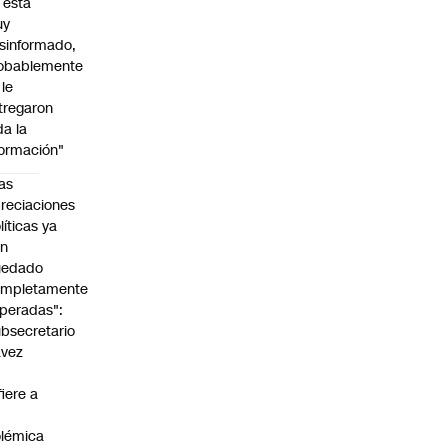
l está
uy
sinformado,
obablemente
 le
tregaron
da la
formación"
as
reciaciones
líticas ya
an
uedado
ompletamente
peradas":
bsecretario
avez
fiere a
lémica