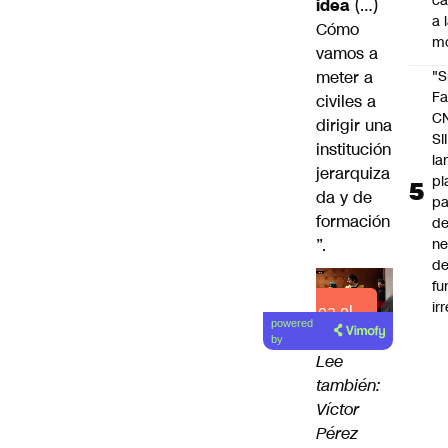
c
idea
(…)
a 
Cómo
m
vamos a
meter a
"S
Fa
civiles a
C
dirigir una
SII
institución
la
jerarquiza
pl
da y de
pa
formación
de
”.
ne
d
fu
ir
Lea el
powered
artículo
by
Lee
también:
Víctor
Pérez