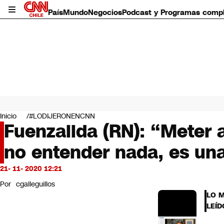
País
Mundo
Negocios
Podcast y Programas comp
País
Mundo
Inicio
#LODIJERONENCNN
Negocios
Fuenzalida (RN): “Meter 
Deportes
no entender nada, es un
Programas completos
Cultura
Servicios
21- 11- 2020 12:21
Bits
Por
cgalleguillos
CNN Data
LO 
CNN tiempo
LEÍD
Futuro 360
Opinión