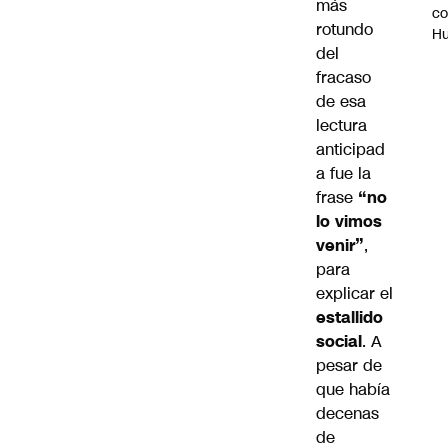
más
c
rotundo
H
del
fracaso
de esa
lectura
anticipad
a fue la
frase
“no
lo vimos
venir”
,
para
explicar el
estallido
social
. A
pesar de
que había
decenas
de