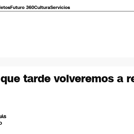
letos
Futuro 360
Cultura
Servicios
ue tarde volveremos a re
MÁS
O