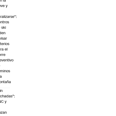
n la
eve y
o
ralizarse":
ntros
 ski
den
visar
iterios
ra el
erre
eventivo
e
aminos
la
ontaña
in
chadas":
NC y
nzan