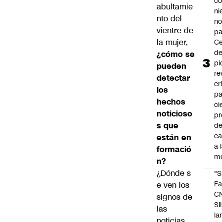
co
abultamie
ni
nto del
n
vientre de
pa
la mujer,
Ce
de
¿cómo se
pi
pueden
re
detectar
cr
los
pa
hechos
ci
noticioso
pr
s que
d
c
están en
a 
formació
m
n?
¿Dónde s
"S
Fa
e ven los
C
signos de
SII
las
la
noticias