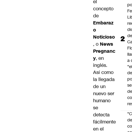
el
po
concepto
Fe
de
Li
Embaraz
re
o
di
d
Noticioso
Ca
, o
News
Fl
Pregnanc
ll
y
, en
a 
inglés.
"e
Así como
d
la llegada
po
se
de un
de
nuevo ser
c
humano
re
se
"C
detecta
d
fácilmente
co
en el