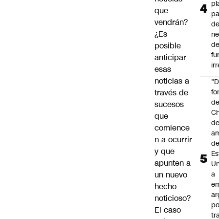
pl
que
pa
vendrán?
de
¿Es
ne
d
posible
fu
anticipar
ir
esas
noticias a
"
través de
fo
de
sucesos
Ch
que
de
comience
a
n a ocurrir
d
y que
Es
apunten a
Un
un nuevo
a
e
hecho
ar
noticioso?
po
El caso
tr