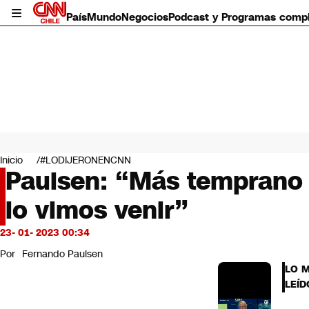
País
Mundo
Negocios
Podcast y Programas comp
País
Mundo
Inicio
#LODIJERONENCNN
Negocios
Paulsen: “Más temprano q
Deportes
lo vimos venir”
Programas completos
Cultura
Servicios
23- 01- 2023 00:34
Bits
Por
Fernando Paulsen
CNN Data
LO 
CNN tiempo
LEÍD
Futuro 360
Opinión