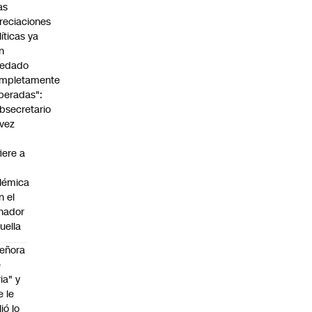
as
reciaciones
líticas ya
n
edado
mpletamente
peradas":
bsecretario
vez
fiere a
lémica
n el
nador
uella
eñora
e
ria" y
e le
lió lo