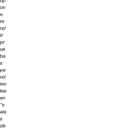
op
on
e
re
nd
ir
pr
ue
ba
s
pe
nd
ien
tes
en
“s
ala
s
de