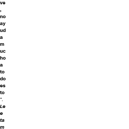
ve
,
no
ay
ud
a
m
uc
ho
a
to
do
es
to
“.
Le
e
ta
m