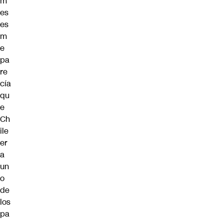
m
es
es
m
e
pa
re
cía
qu
e
Ch
ile
er
a
un
o
de
los
pa