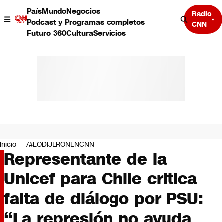
País
Mundo
Negocios
Radio
Podcast y Programas completos
CNN
Futuro 360
Cultura
Servicios
País
Mundo
Negocios
Inicio
#LODIJERONENCNN
Representante de la
Deportes
Programas completos
Unicef para Chile critica
Cultura
Servicios
falta de diálogo por PSU:
Bits
CNN Data
“La represión no ayuda
CNN tiempo