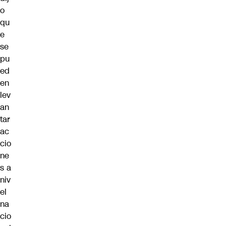
o
qu
e
se
pu
ed
en
lev
an
tar
ac
cio
ne
s a
niv
el
na
cio