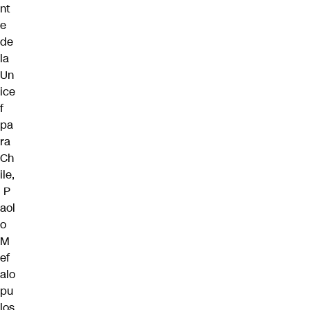
nt
e
de
la
Un
ice
f
pa
ra
Ch
ile,
P
aol
o
M
ef
alo
pu
los