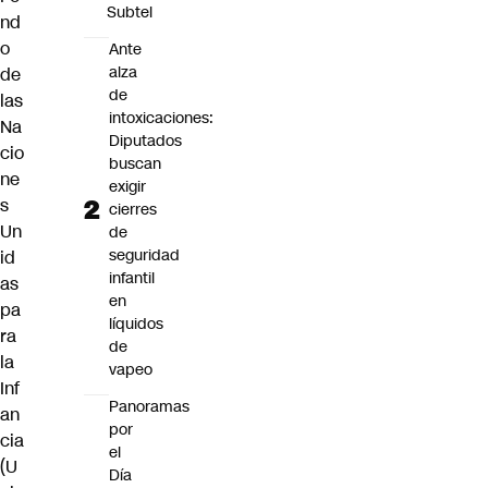
Subtel
nd
o
Ante
alza
de
de
las
intoxicaciones:
Na
Diputados
cio
buscan
ne
exigir
s
cierres
Un
de
seguridad
id
infantil
as
en
pa
líquidos
ra
de
la
vapeo
Inf
Panoramas
an
por
cia
el
(U
Día