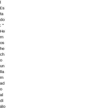
l
Es
ta
do
: “
He
m
os
he
ch
o
un
lla
m
ad
o
al
di
álo