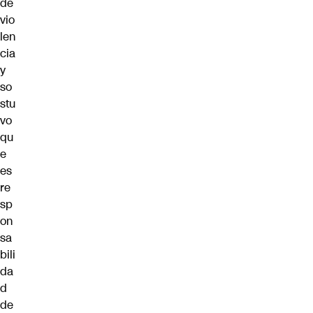
de
vio
len
cia
y
so
stu
vo
qu
e
es
re
sp
on
sa
bili
da
d
de