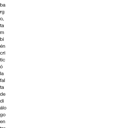
ba
rg
o,
ta
m
bi
én
cri
tic
ó
la
fal
ta
de
di
álo
go
en