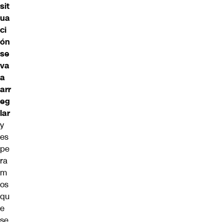
sit
ua
ci
ón
se
va
a
arr
eg
lar
y
es
pe
ra
m
os
qu
e
se