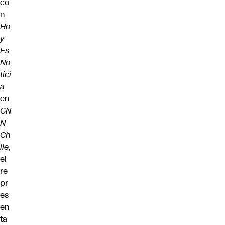
co
n
Ho
y
Es
No
tici
a
en
CN
N
Ch
ile
,
el
re
pr
es
en
ta