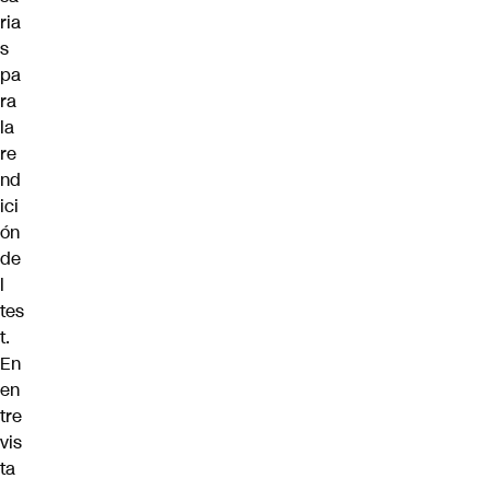
ria
s
pa
ra
la
re
nd
ici
ón
de
l
tes
t.
En
en
tre
vis
ta