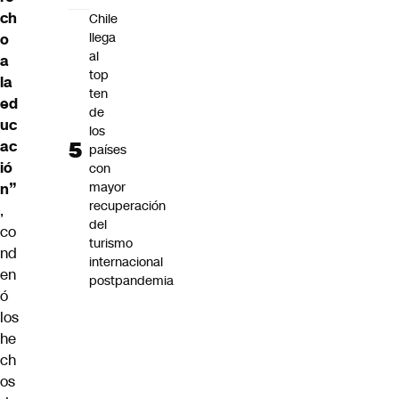
ch
Chile
llega
o
al
a
top
la
ten
ed
de
uc
los
ac
países
ió
con
mayor
n”
recuperación
,
del
co
turismo
nd
internacional
en
postpandemia
ó
los
he
ch
os