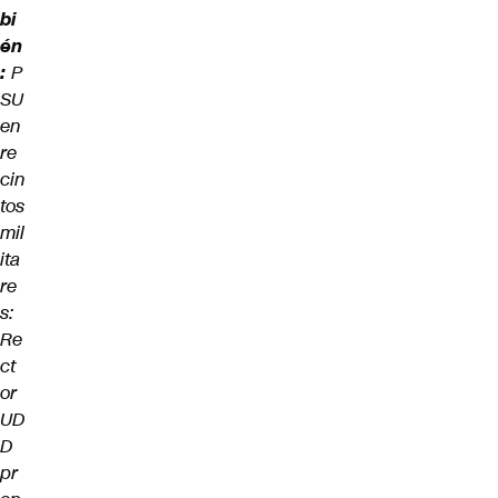
bi
én
:
P
SU
en
re
cin
tos
mil
ita
re
s:
Re
ct
or
UD
D
pr