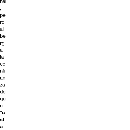
nal
,
pe
ro
al
be
rg
a
la
co
nfi
an
za
de
qu
e
“
e
st
a