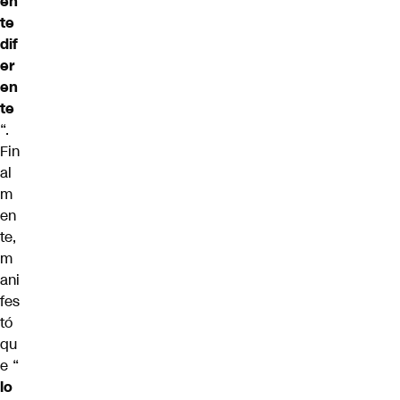
en
te
dif
er
en
te
“.
Fin
al
m
en
te,
m
ani
fes
tó
qu
e “
lo