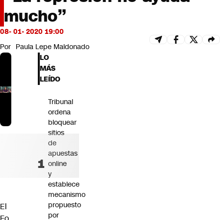
Futuro 360
mucho”
Opinión
08- 01- 2020 19:00
Por
Paula Lepe Maldonado
LO
MÁS
LEÍDO
Tribunal
ordena
bloquear
sitios
de
apuestas
online
y
establece
mecanismo
propuesto
El
por
Fo