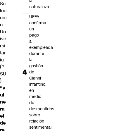
la
Se
naturaleza
lec
UEFA
ció
confirma
n
un
Un
pago
ive
a
rsi
exempleada
tar
durante
ia
la
gestión
(P
de
SU
Gianni
)
Infantino,
“v
en
ul
medio
ne
de
ra
desmentidos
sobre
el
relación
de
sentimental
re