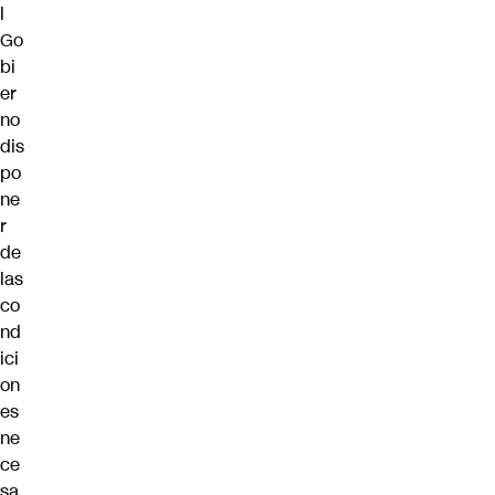
l
Go
bi
er
no
dis
po
ne
r
de
las
co
nd
ici
on
es
ne
ce
sa