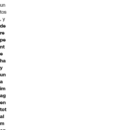
un
tos
, y
de
re
pe
nt
e
ha
y
un
a
im
ag
en
tot
al
m