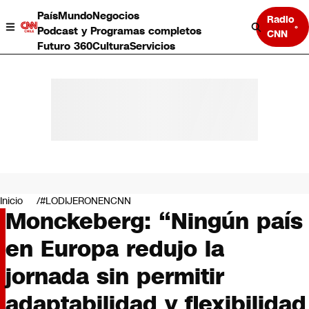
País
Mundo
Negocios
Radio
Podcast y Programas completos
CNN
Futuro 360
Cultura
Servicios
País
Mundo
Negocios
Inicio
#LODIJERONENCNN
Monckeberg: “Ningún país
Deportes
Programas completos
en Europa redujo la
Cultura
Servicios
jornada sin permitir
Bits
CNN Data
adaptabilidad y flexibilidad
CNN tiempo