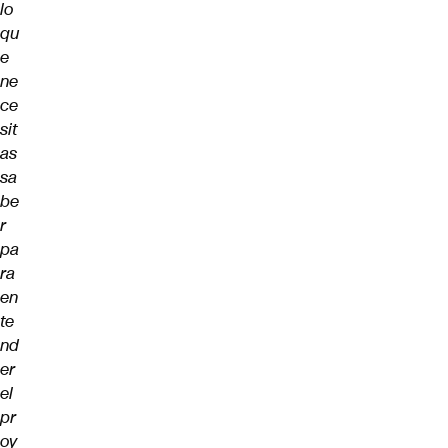
lo
qu
e
ne
ce
sit
as
sa
be
r
pa
ra
en
te
nd
er
el
pr
oy