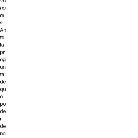
40
ho
ra
s
An
te
la
pr
eg
un
ta
de
qu
é
po
de
r
de
ne