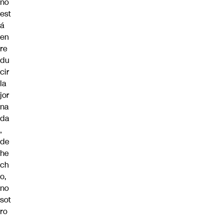
no
est
á
en
re
du
cir
la
jor
na
da
,
de
he
ch
o,
no
sot
ro