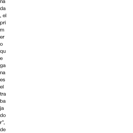
na
da
, el
pri
m
er
o
qu
e
ga
na
es
el
tra
ba
ja
do
r”,
de