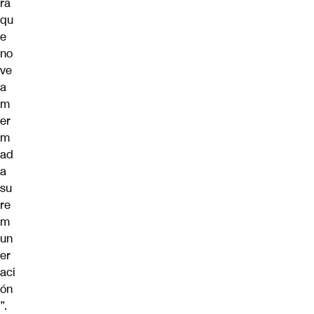
ra
qu
e
no
ve
a
m
er
m
ad
a
su
re
m
un
er
aci
ón
”.