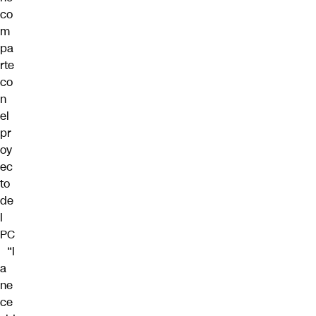
co
m
pa
rte
co
n
el
pr
oy
ec
to
de
l
PC
“l
a
ne
ce