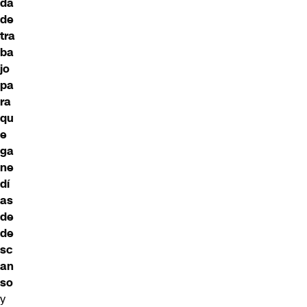
da
de
tra
ba
jo
pa
ra
qu
e
ga
ne
dí
as
de
de
sc
an
so
y