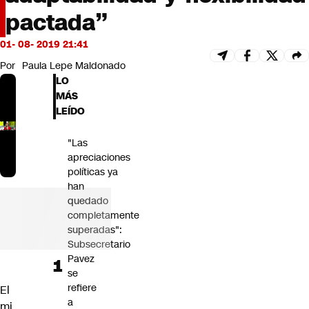
Futuro 360
pactada”
Opinión
01- 08- 2019 21:41
Por
Paula Lepe Maldonado
LO
MÁS
LEÍDO
"Las
apreciaciones
políticas ya
han
quedado
completamente
superadas":
Subsecretario
Pavez
se
refiere
El
a
mi