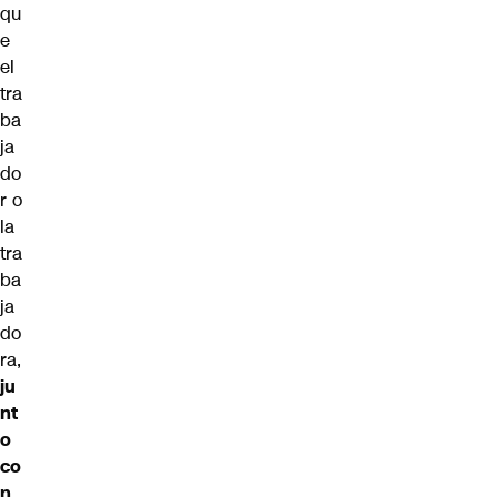
qu
e
el
tra
ba
ja
do
r o
la
tra
ba
ja
do
ra,
ju
nt
o
co
n