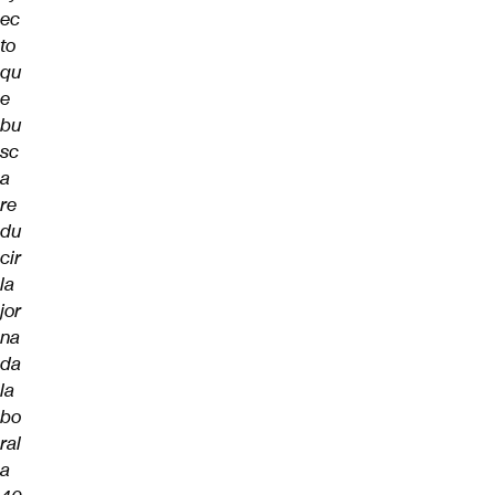
ec
to
qu
e
bu
sc
a
re
du
cir
la
jor
na
da
la
bo
ral
a