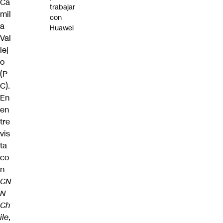
Ca
trabajar
mil
con
a
Huawei
Val
lej
o
(P
C).
En
en
tre
vis
ta
co
n
CN
N
Ch
ile
,