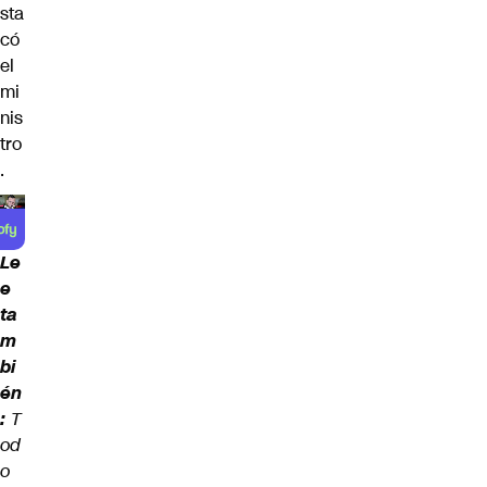
sta
có
el
mi
nis
tro
.
Le
e
ta
m
bi
én
:
T
od
o