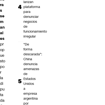
lanzan
ra
plataforma
s
para
se
denunciar
m
negocios
de
an
funcionamiento
al
irregular
es
pr
"De
forma
op
descarada":
ue
China
sto
denuncia
po
amenazas
r
de
la
Estados
di
Unidos
a
pu
empresa
ta
argentina
da
por