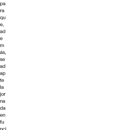
pa
ra
qu
e,
ad
e
m
ás,
se
ad
ap
te
la
jor
na
da
en
fu
nci