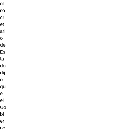
el
se
cr
et
ari
o
de
Es
ta
do
dij
o
qu
e
el
Go
bi
er
no