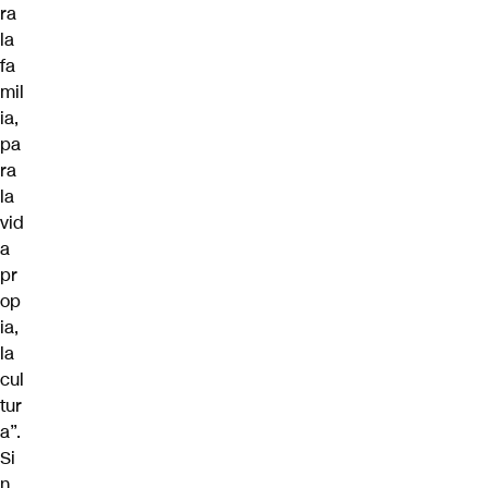
ra
la
fa
mil
ia,
pa
ra
la
vid
a
pr
op
ia,
la
cul
tur
a”.
Si
n