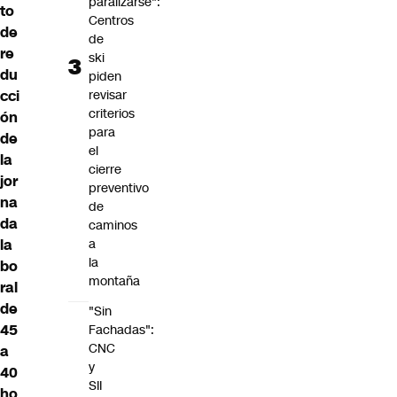
paralizarse":
to
Centros
de
de
re
ski
du
piden
cci
revisar
criterios
ón
para
de
el
la
cierre
jor
preventivo
na
de
da
caminos
la
a
la
bo
montaña
ral
de
"Sin
45
Fachadas":
CNC
a
y
40
SII
ho