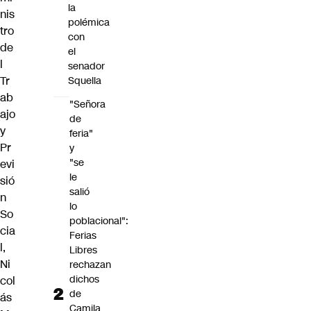
la
nis
polémica
tro
con
de
el
l
senador
Tr
Squella
ab
"Señora
ajo
de
y
feria"
Pr
y
"se
evi
le
sió
salió
n
lo
So
poblacional":
cia
Ferias
l,
Libres
Ni
rechazan
dichos
col
de
ás
Camila