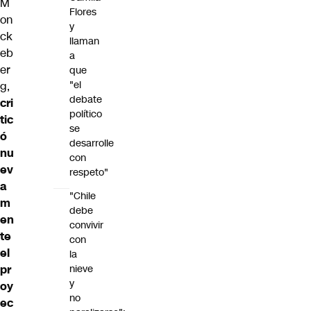
M
Flores
on
y
ck
llaman
eb
a
er
que
"el
g,
debate
cri
político
tic
se
ó
desarrolle
nu
con
ev
respeto"
a
"Chile
m
debe
en
convivir
te
con
el
la
pr
nieve
y
oy
no
ec