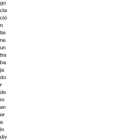
go
cia
ció
n
tie
ne
un
tra
ba
ja
do
r
de
m
an
er
a
in
div