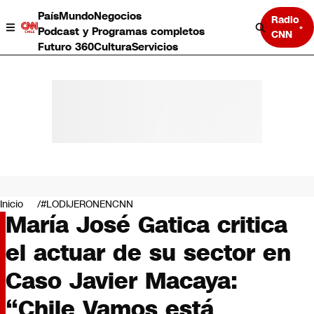
País
Mundo
Negocios
Radio
Podcast y Programas completos
CNN
Futuro 360
Cultura
Servicios
País
Mundo
Negocios
Inicio
#LODIJERONENCNN
María José Gatica critica
Deportes
Programas completos
el actuar de su sector en
Cultura
Servicios
Caso Javier Macaya:
Bits
CNN Data
“Chile Vamos está
CNN tiempo