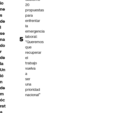
io
20
ne
propuestas
s
para
enfrentar
de
la
l
emergencia
se
laboral:
na
“Queremos
do
que
r
recuperar
de
el
trabajo
la
vuelva
Un
a
ió
ser
n
una
de
prioridad
m
nacional”
óc
rat
a