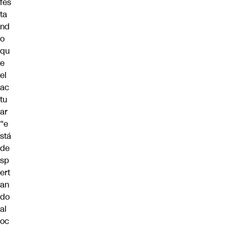
fes
ta
nd
o
qu
e
el
ac
tu
ar
“e
stá
de
sp
ert
an
do
al
oc