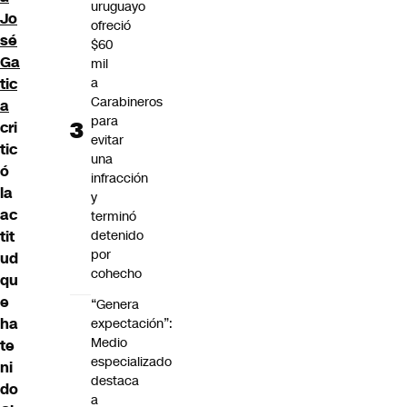
uruguayo
Jo
ofreció
sé
$60
Ga
mil
tic
a
Carabineros
a
para
cri
evitar
tic
una
ó
infracción
la
y
ac
terminó
tit
detenido
por
ud
cohecho
qu
e
“Genera
ha
expectación”:
Medio
te
especializado
ni
destaca
do
a