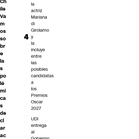
Ch
la
ile
actriz
Va
Mariana
m
di
Girolamo
os
y
so
la
br
incluye
e
entre
la
las
s
posibles
po
candidatas
a
lé
los
mi
Premios
ca
Oscar
s
2027
de
UDI
cl
entrega
ar
al
ac
Gobierno