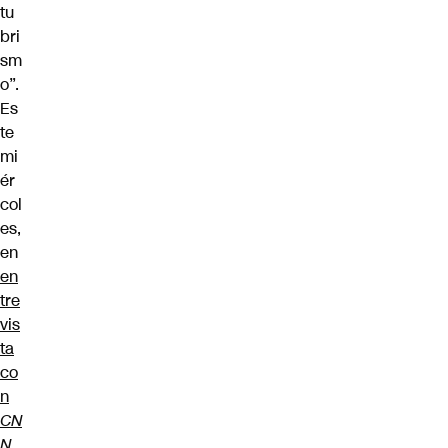
tu
bri
sm
o”.
Es
te
mi
ér
col
es,
en
en
tre
vis
ta
co
n
CN
N