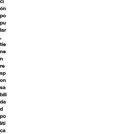
ci
ón
po
pu
lar
,
tie
ne
n
re
sp
on
sa
bili
da
d
po
líti
ca