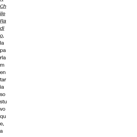
Ch
ile
Ra
di
o
,
la
pa
rla
m
en
tar
ia
so
stu
vo
qu
e,
a