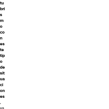
tu
bri
s
m
o
co
n
es
te
tip
o
de
sit
ua
ci
on
es
,
ya