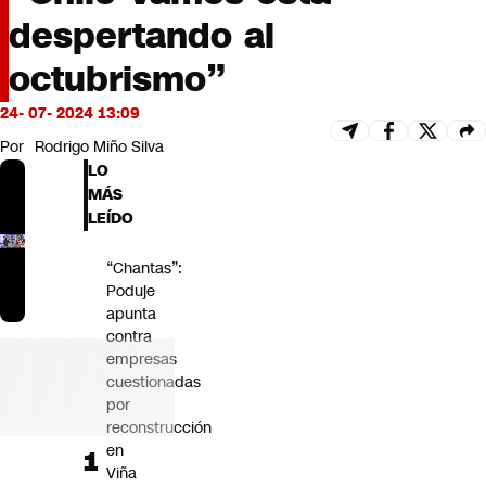
Futuro 360
despertando al
Opinión
octubrismo”
24- 07- 2024 13:09
Por
Rodrigo Miño Silva
LO
MÁS
LEÍDO
“Chantas”:
Poduje
apunta
contra
empresas
cuestionadas
por
reconstrucción
en
Viña