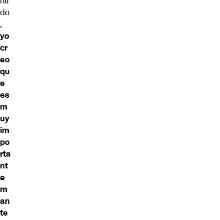
nti
do
,
yo
cr
eo
qu
e
es
m
uy
im
po
rta
nt
e
m
an
te