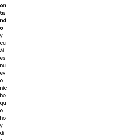
en
ta
nd
o
y
cu
ál
es
nu
ev
o
nic
ho
qu
e
ho
y
dí