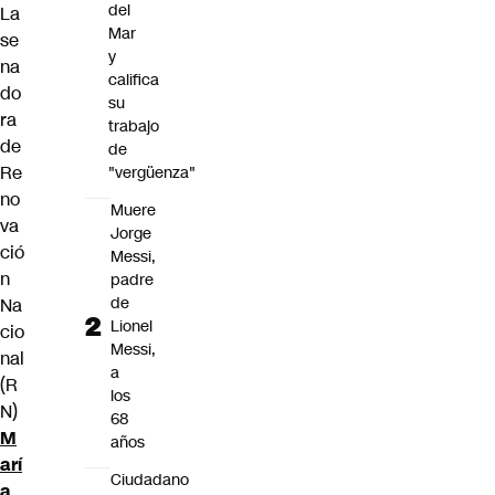
del
La
Mar
se
y
na
califica
do
su
ra
trabajo
de
de
Re
"vergüenza"
no
Muere
va
Jorge
ció
Messi,
n
padre
de
Na
Lionel
cio
Messi,
nal
a
(R
los
N)
68
M
años
arí
Ciudadano
a