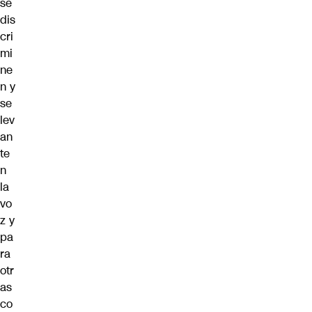
se
dis
cri
mi
ne
n y
se
lev
an
te
n
la
vo
z y
pa
ra
otr
as
co