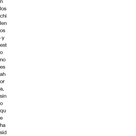
n
los
chi
len
os
-y
est
o
no
es
ah
or
a,
sin
o
qu
e
ha
sid