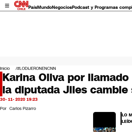
País
Mundo
Negocios
Podcast y Programas comp
País
Mundo
Inicio
#LODIJERONENCNN
Negocios
Karina Oliva por llamado 
Deportes
la diputada Jiles cambie 
Programas completos
Cultura
Servicios
30- 11- 2020 19:23
Bits
Por
Carlos Pizarro
CNN Data
LO 
CNN tiempo
LEÍD
Futuro 360
Opinión