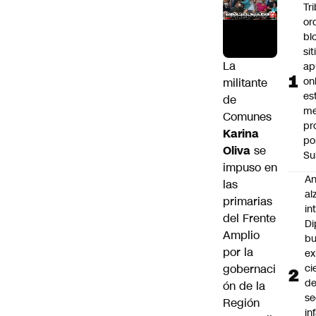
Tr
or
bl
si
La
ap
on
militante
es
de
me
Comunes
pr
Karina
po
Oliva
se
Su
impuso en
An
las
al
primarias
in
del Frente
Di
Amplio
b
por la
ex
gobernaci
ci
d
ón de la
se
Región
in