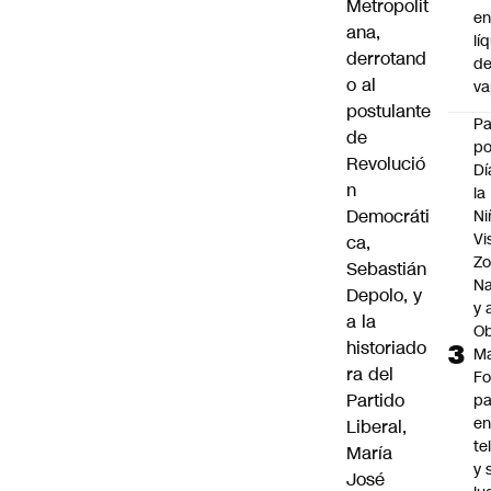
Metropolit
e
ana,
lí
derrotand
d
o al
v
postulante
P
de
po
Revolució
Dí
n
la
Democráti
Ni
Vi
ca,
Zo
Sebastián
Na
Depolo, y
y 
a la
Ob
historiado
M
ra del
Fo
Partido
p
e
Liberal,
te
María
y 
José