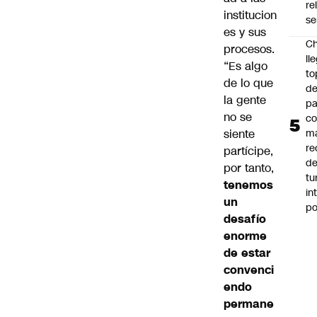
re
institucion
se
es y sus
Ch
procesos.
ll
“Es algo
to
de lo que
de
la gente
pa
no se
c
siente
m
re
partícipe,
de
por tanto,
tu
tenemos
in
un
p
desafío
enorme
de estar
convenci
endo
permane