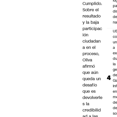
lu
Cumplido.
pa
Sobre el
di
resultado
de
y la baja
na
participac
U
ión
co
ciudadan
un
a en el
a
e
proceso,
du
Oliva
la
afirmó
ge
que aún
d
queda un
Gi
desafío
In
que es
e
m
devolverle
d
s la
de
credibilid
so
ad a las