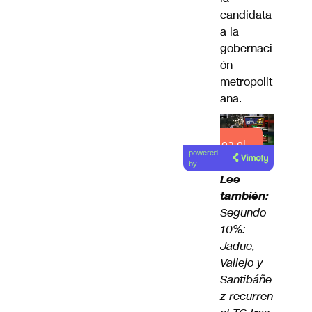
candidata
a la
gobernaci
ón
metropolit
ana.
Lea el
powered
artículo
by
Lee
también:
Segundo
10%:
Jadue,
Vallejo y
Santibáñe
z recurren