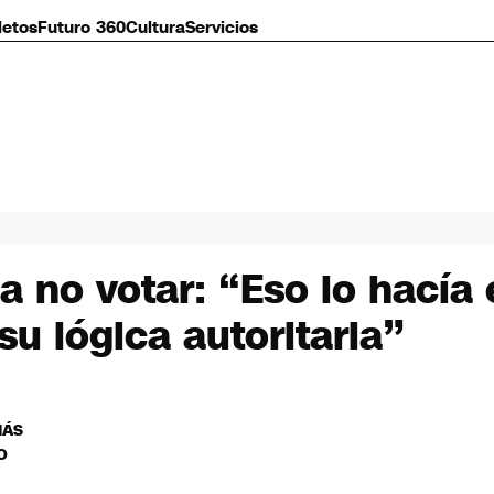
letos
Futuro 360
Cultura
Servicios
a no votar: “Eso lo hacía 
su lógica autoritaria”
MÁS
O