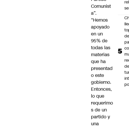
re
Comunist
se
a”.
Ch
“Hemos
ll
apoyado
to
en un
de
95% de
pa
todas las
c
materias
m
re
que ha
de
presentad
tu
o este
in
gobierno.
p
Entonces,
lo que
requerimo
s de un
partido y
una