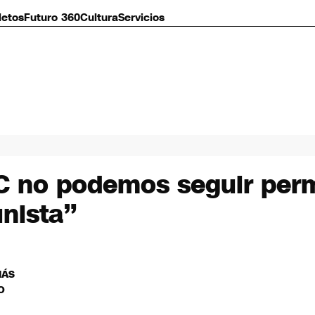
letos
Futuro 360
Cultura
Servicios
C no podemos seguir permi
nista”
MÁS
O