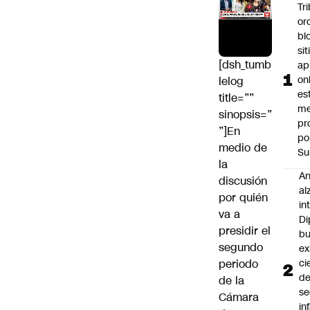
Tr
or
bl
si
[dsh_tumb
ap
on
lelog
es
title=””
me
sinopsis=”
pr
”]En
po
medio de
Su
la
An
discusión
al
por quién
in
va a
Di
presidir el
b
segundo
ex
periodo
ci
d
de la
se
Cámara
in