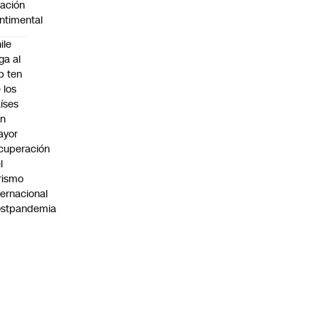
lación
ntimental
ile
ega al
p ten
 los
íses
on
ayor
cuperación
l
rismo
ternacional
ostpandemia