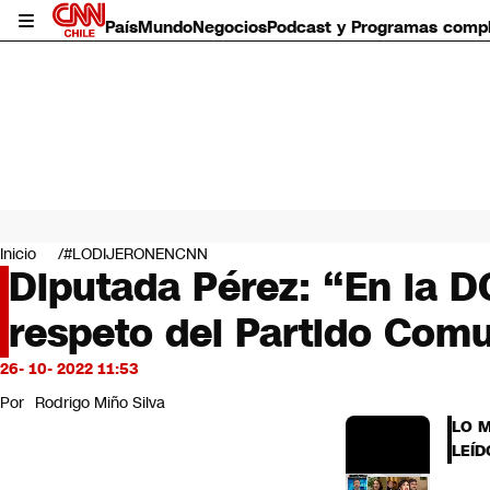
País
Mundo
Negocios
Podcast y Programas comp
País
Mundo
Inicio
#LODIJERONENCNN
Negocios
Diputada Pérez: “En la D
Deportes
respeto del Partido Comu
Programas completos
Cultura
Servicios
26- 10- 2022 11:53
Bits
Por
Rodrigo Miño Silva
CNN Data
LO 
CNN tiempo
LEÍD
Futuro 360
Opinión