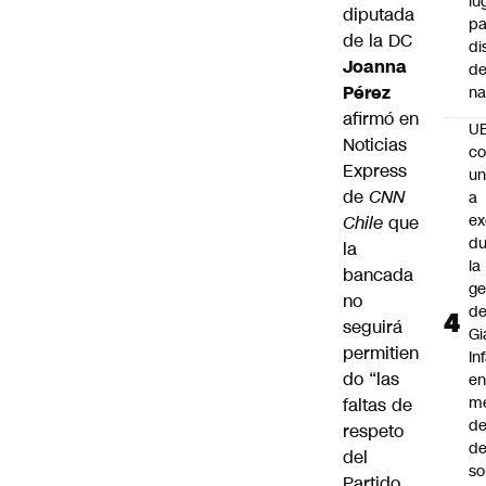
lu
diputada
pa
de la DC
di
Joanna
de
Pérez
na
afirmó en
U
Noticias
co
Express
un
de
CNN
a
e
Chile
que
du
la
la
bancada
ge
no
d
seguirá
Gi
permitien
In
do “las
e
m
faltas de
d
respeto
de
del
so
Partido