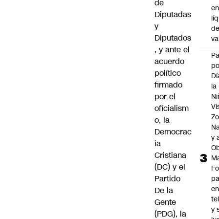
de
e
Diputadas
lí
y
d
Diputados
v
, y ante el
P
acuerdo
po
político
Dí
firmado
la
por el
Ni
Vi
oficialism
Zo
o, la
Na
Democrac
y 
ia
Ob
Cristiana
M
(DC) y el
Fo
Partido
p
e
De la
te
Gente
y 
(PDG), la