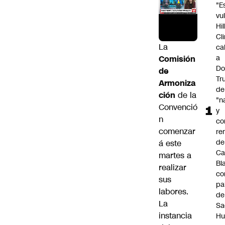
"E
vu
Hil
Cl
La
cal
a
Comisión
Do
de
Tr
Armoniza
de
ción
de la
"n
Convenció
y
n
co
comenzar
re
de
á este
Ca
martes a
Bl
realizar
co
sus
pa
labores.
de
La
S
instancia
Hu