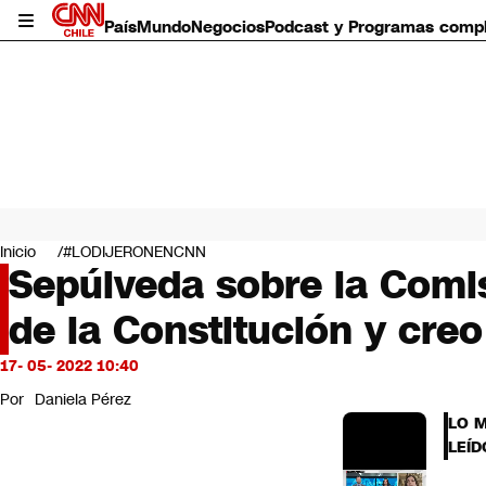
País
Mundo
Negocios
Podcast y Programas comp
País
Mundo
Inicio
#LODIJERONENCNN
Negocios
Sepúlveda sobre la Comi
Deportes
de la Constitución y cre
Programas completos
Cultura
Servicios
17- 05- 2022 10:40
Bits
Por
Daniela Pérez
CNN Data
LO 
CNN tiempo
LEÍD
Futuro 360
Opinión