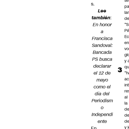
se
s.
pa
Lee
la
también
:
d
En honor
“S
Pi
a
Ec
Francisca
en
Sandoval:
vo
Bancada
gl
PS busca
y 
declarar
q
el 12 de
“h
ac
mayo
in
como el
re
día del
al
Periodism
la
o
de
Independi
de
ente
d
y 
En