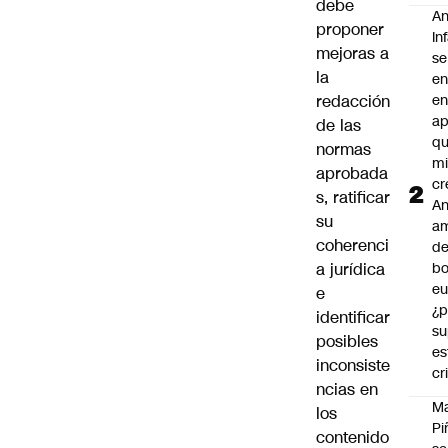
debe
An
proponer
In
mejoras a
se
la
en
redacción
en
ap
de las
qu
normas
m
aprobada
cr
s, ratificar
An
su
a
coherenci
de
a jurídica
bo
eu
e
¿p
identificar
su
posibles
es
inconsiste
cr
ncias en
M
los
Pi
contenido