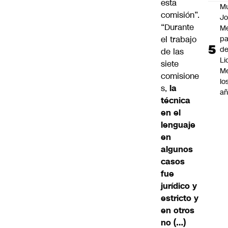
esta
M
comisión”.
Jo
“Durante
Me
el trabajo
p
d
de las
Li
siete
Me
comisione
lo
s,
la
añ
técnica
en el
lenguaje
en
algunos
casos
fue
jurídico y
estricto y
en otros
no (…)