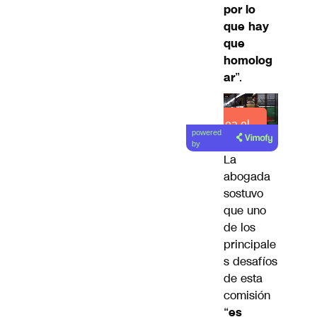
por lo
que hay
que
homolog
ar
”.
Lea el
powered
artículo
by
La
abogada
sostuvo
que uno
de los
principale
s desafíos
de esta
comisión
“
es