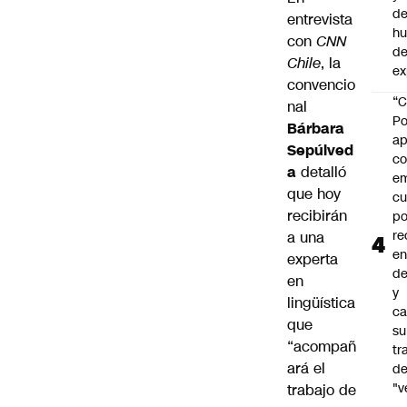
de
entrevista
h
con
CNN
de
Chile
, la
ex
convencio
“C
nal
Po
Bárbara
ap
Sepúlved
co
a
detalló
e
que hoy
cu
recibirán
po
re
a una
en
experta
de
en
y
lingüística
ca
que
su
“acompañ
tr
ará el
d
"v
trabajo de