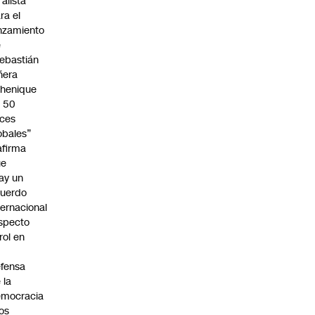
 alista
ra el
nzamiento
e
ebastián
ñera
henique
 50
ces
obales”
afirma
ue
ay un
uerdo
ternacional
specto
 rol en
fensa
 la
emocracia
los