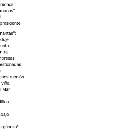
rechos
umanos”
l
presidente
hantas”:
duje
unta
ntra
mpresas
estionadas
r
construcción
 Viña
l Mar
lifica
abajo
e
ergüenza"