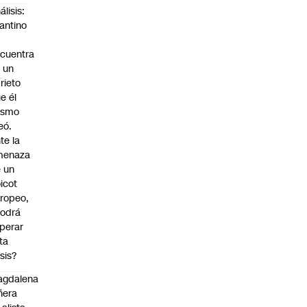
álisis:
fantino
cuentra
 un
rieto
e él
ismo
eó.
te la
menaza
 un
icot
ropeo,
odrá
perar
ta
isis?
agdalena
ñera