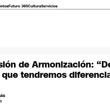
letos
Futuro 360
Cultura
Servicios
sión de Armonización: “De
o que tendremos diferenci
MÁS
O