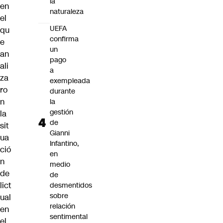
la
en
naturaleza
el
UEFA
qu
confirma
e
un
an
pago
ali
a
za
exempleada
ro
durante
n
la
gestión
la
de
sit
Gianni
ua
Infantino,
ció
en
n
medio
de
de
lict
desmentidos
sobre
ual
relación
en
sentimental
el