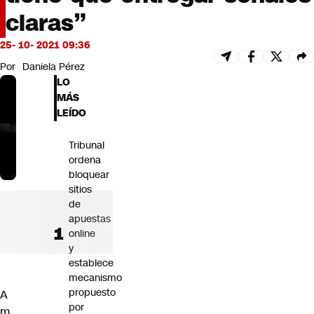
Futuro 360
claras”
Opinión
25- 10- 2021 09:36
Por
Daniela Pérez
LO
MÁS
LEÍDO
Tribunal
ordena
bloquear
sitios
de
apuestas
online
y
establece
mecanismo
propuesto
A
por
m