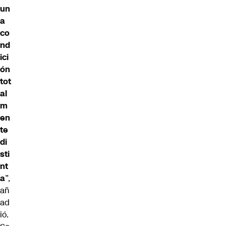
un
a
co
nd
ici
ón
tot
al
m
en
te
di
sti
nt
a
”,
añ
ad
ió.