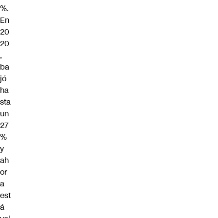
%.
En
20
20
,
ba
jó
ha
sta
un
27
%
y
ah
or
a
est
á