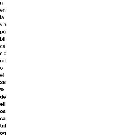
n
en
la
vía
pú
bli
ca,
sie
nd
o
el
28
%
de
ell
os
ca
tal
og