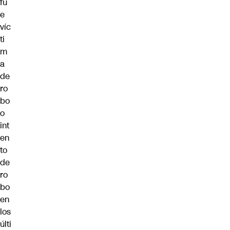
fu
e
víc
ti
m
a
de
ro
bo
o
int
en
to
de
ro
bo
en
los
últi