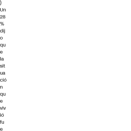
)
Un
28
%
dij
o
qu
e
la
sit
ua
ció
n
qu
e
viv
ió
fu
e