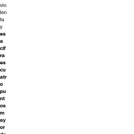
vio
len
ta
y
es
a
cif
ra
es
cu
atr
o
pu
nt
os
m
ay
or