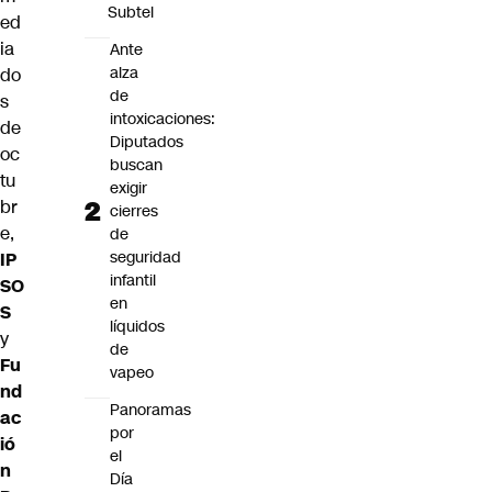
Subtel
ed
ia
Ante
alza
do
de
s
intoxicaciones:
de
Diputados
oc
buscan
tu
exigir
br
cierres
e,
de
seguridad
IP
infantil
SO
en
S
líquidos
y
de
Fu
vapeo
nd
Panoramas
ac
por
ió
el
n
Día