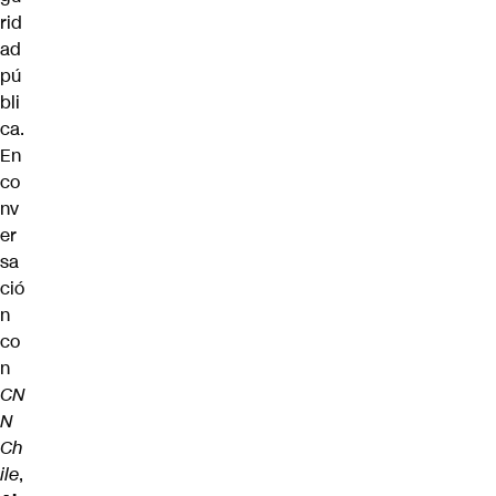
rid
ad
pú
bli
ca.
En
co
nv
er
sa
ció
n
co
n
CN
N
Ch
ile
,