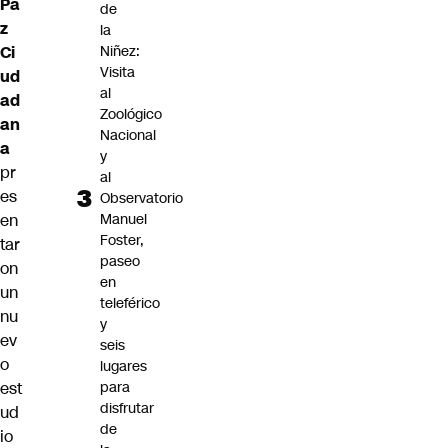
Pa
de
z
la
Ci
Niñez:
Visita
ud
al
ad
Zoológico
an
Nacional
a
y
pr
al
es
Observatorio
en
Manuel
Foster,
tar
paseo
on
en
un
teleférico
nu
y
ev
seis
o
lugares
est
para
disfrutar
ud
de
io