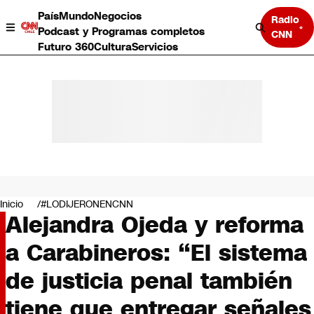
País
Mundo
Negocios
Radio
Podcast y Programas completos
CNN
Futuro 360
Cultura
Servicios
País
Mundo
Negocios
Inicio
#LODIJERONENCNN
Alejandra Ojeda y reforma
Deportes
Programas completos
a Carabineros: “El sistema
Cultura
Servicios
de justicia penal también
Bits
CNN Data
tiene que entregar señales
CNN tiempo