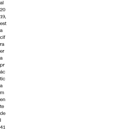
al
20
19,
est
a
cif
ra
er
a
pr
ác
tic
a
m
en
te
de
l
41