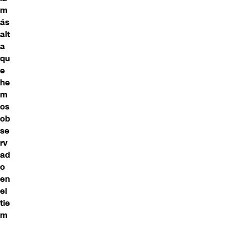
m
ás
alt
a
qu
e
he
m
os
ob
se
rv
ad
o
en
el
tie
m