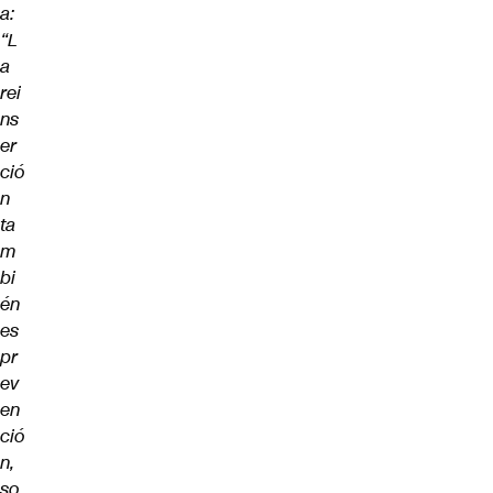
a:
“L
a
rei
ns
er
ció
n
ta
m
bi
én
es
pr
ev
en
ció
n,
so