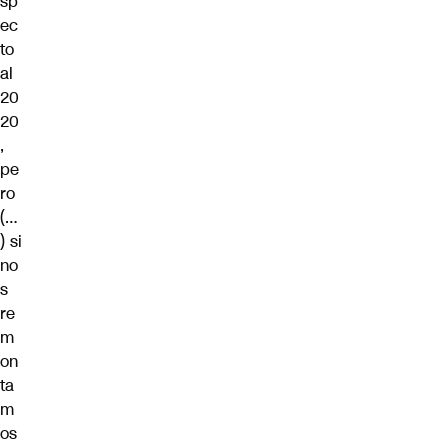
sp
ec
to
al
20
20
,
pe
ro
(…
) si
no
s
re
m
on
ta
m
os