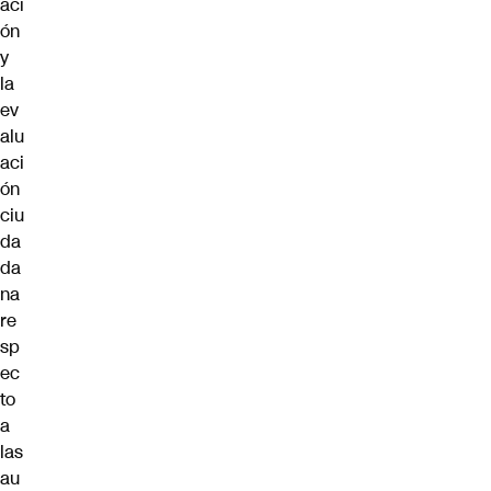
aci
ón
y
la
ev
alu
aci
ón
ciu
da
da
na
re
sp
ec
to
a
las
au