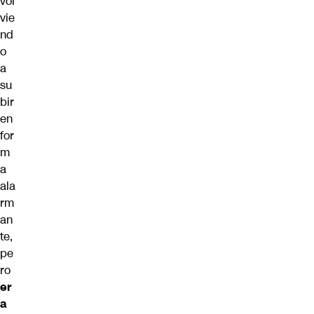
vol
vie
nd
o
a
su
bir
en
for
m
a
ala
rm
an
te,
pe
ro
er
a