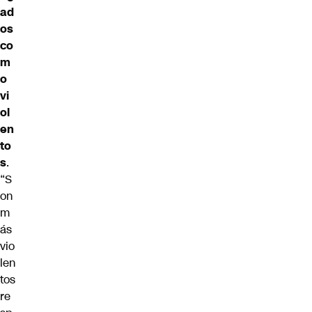
ad
os
co
m
o
vi
ol
en
to
s
.
“S
on
m
ás
vio
len
tos
re