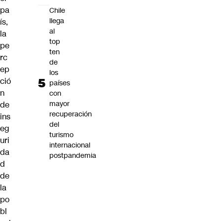
pa
Chile
llega
ís,
al
la
top
pe
ten
rc
de
ep
los
ció
países
n
con
mayor
de
recuperación
ins
del
eg
turismo
uri
internacional
da
postpandemia
d
de
la
po
bl