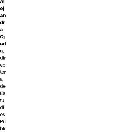
Al
ej
an
dr
a
Oj
ed
a
,
dir
ec
tor
a
de
Es
tu
di
os
Pú
bli