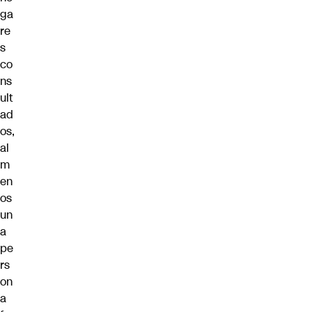
ga
re
s
co
ns
ult
ad
os,
al
m
en
os
un
a
pe
rs
on
a