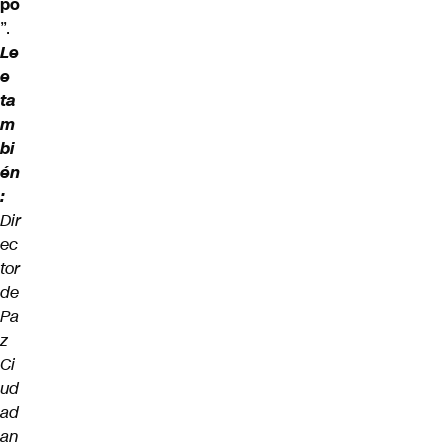
po
”.
Le
e
ta
m
bi
én
:
Dir
ec
tor
de
Pa
z
Ci
ud
ad
an