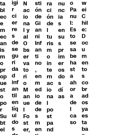
igi
w
o
sti
ta
N
ra
nu
r
ei
Pa
ón
bl
ac
ci
nc
ci
C
nu
de
ec
io
ón
ia
er
hil
l:
Gi
e
na
de
s
re
e:
Es
an
m
l y
l
en
s
D
to
ni
ec
al
tu
su
de
oc
se
Inf
an
O
ris
s
se
u
sa
an
is
bs
m
pr
gu
m
be
ti
m
er
o
im
ri
en
ha
no
o
va
in
er
da
to
st
,
pr
to
te
os
d
s
a
en
op
ri
rn
do
inf
co
ah
m
ue
o
ac
s
an
br
or
ed
st
M
io
dí
til
ad
a
io
o
an
na
as
en
os
de
de
po
ue
l
líq
ya
l
de
r
l
po
ui
es
ca
s
Su
Fo
st
do
ta
so
m
bt
st
pa
s
ba
en
el
er,
nd