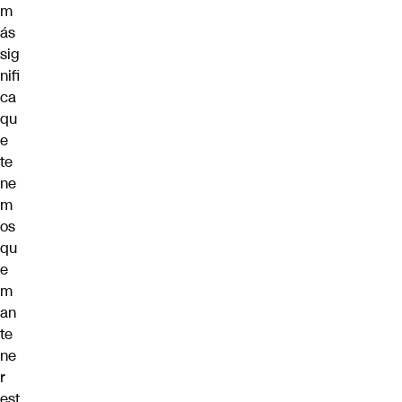
m
ás
sig
nifi
ca
qu
e
te
ne
m
os
qu
e
m
an
te
ne
r
est