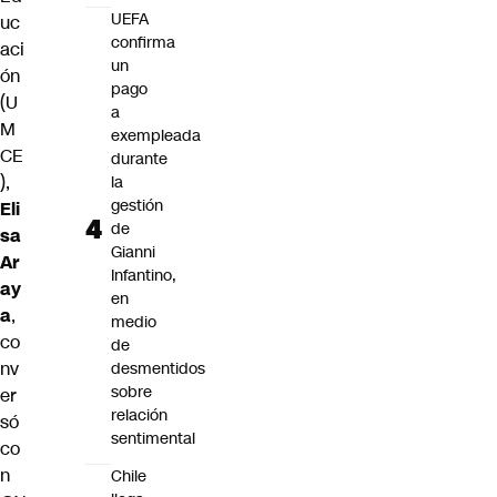
UEFA
uc
confirma
aci
un
ón
pago
(U
a
M
exempleada
CE
durante
),
la
gestión
Eli
de
sa
Gianni
Ar
Infantino,
ay
en
a
,
medio
co
de
nv
desmentidos
sobre
er
relación
só
sentimental
co
n
Chile