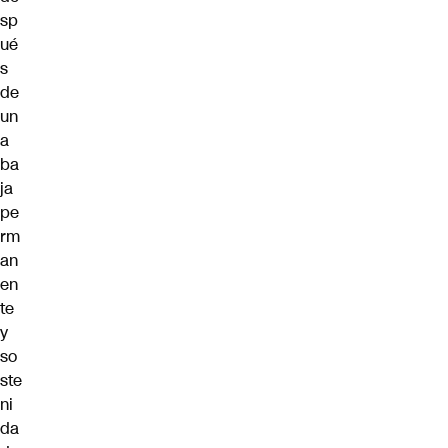
sp
ué
s
de
un
a
ba
ja
pe
rm
an
en
te
y
so
ste
ni
da