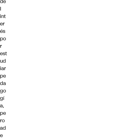
de
l
int
er
és
po
r
est
ud
iar
pe
da
go
gí
a,
pe
ro
ad
e