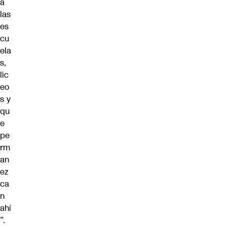
a
las
es
cu
ela
s,
lic
eo
s y
qu
e
pe
rm
an
ez
ca
n
ahí
”.