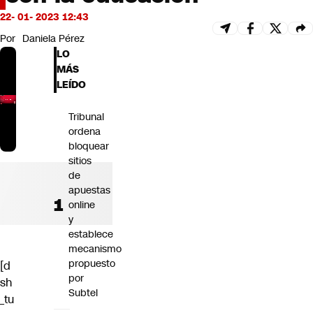
Futuro 360
22- 01- 2023 12:43
Opinión
Por
Daniela Pérez
LO
MÁS
LEÍDO
Tribunal
ordena
bloquear
sitios
de
apuestas
online
y
establece
mecanismo
propuesto
[d
por
sh
Subtel
_tu