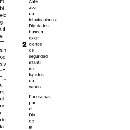
m
Ante
alza
bl
de
elo
intoxicaciones:
g
Diputados
titl
buscan
e=
exigir
””
cierres
sin
de
seguridad
op
infantil
sis
en
=”
líquidos
”]L
de
a
vapeo
re
Panoramas
ct
por
or
el
a
Día
de
de
la
la