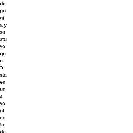
da
go
gí
a y
so
stu
vo
qu
e
“e
sta
es
un
a
ve
nt
ani
ta
de