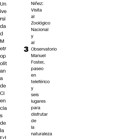
Un
Niñez:
Visita
ive
al
rsi
Zoológico
da
Nacional
d
y
M
al
etr
Observatorio
op
Manuel
Foster,
olit
paseo
an
en
a
teleférico
de
y
Ci
seis
en
lugares
cia
para
disfrutar
s
de
de
la
la
naturaleza
Ed