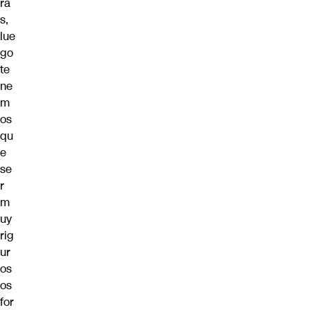
ra
s,
lue
go
te
ne
m
os
qu
e
se
r
m
uy
rig
ur
os
os
for