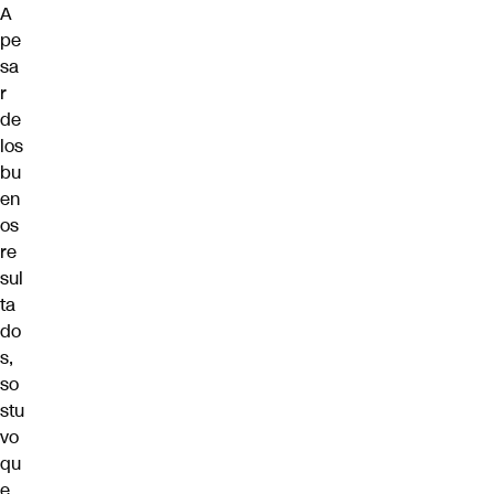
A
pe
sa
r
de
los
bu
en
os
re
sul
ta
do
s,
so
stu
vo
qu
e