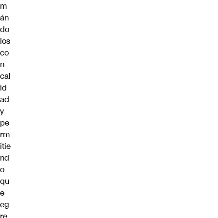
m
án
do
los
co
n
cal
id
ad
y
pe
rm
itie
nd
o
qu
e
eg
re