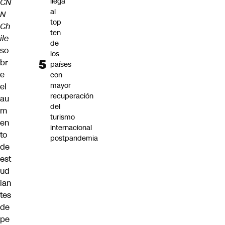
llega
CN
al
N
top
Ch
ten
ile
de
so
los
br
países
e
con
mayor
el
recuperación
au
del
m
turismo
en
internacional
to
postpandemia
de
est
ud
ian
tes
de
pe