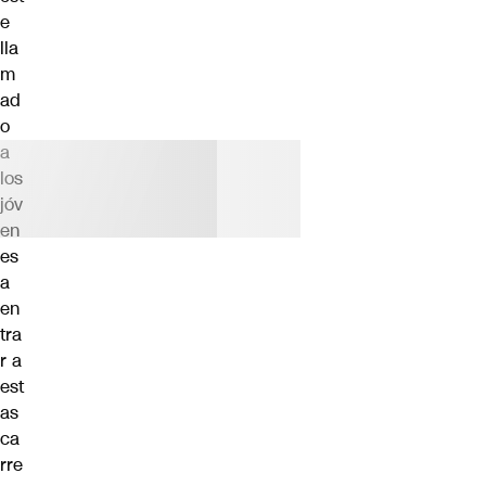
e
lla
m
ad
o
a
los
jóv
en
es
a
en
tra
r a
est
as
ca
rre