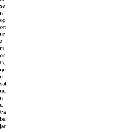
se
n
op
ort
un
a
m
en
te,
qu
e
sal
ga
n
a
tra
ba
jar