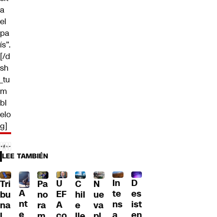
a
el
pa
ís”.
[/d
sh
_tu
m
bl
elo
g]
LEE TAMBIÉN
D
In
U
Tri
Pa
C
N
A
es
te
EF
bu
no
hil
ue
nt
ist
ns
A
na
ra
e
va
e
en
a
co
l
m
lle
pl