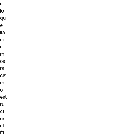
a
lo
qu
e
lla
m
a
m
os
ra
cis
m
o
est
ru
ct
ur
al.
Él