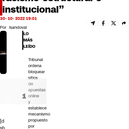
Futuro 360
institucional”
Opinión
30- 10- 2022 19:01
Por
lsandoval
LO
MÁS
LEÍDO
Tribunal
ordena
bloquear
sitios
de
apuestas
online
y
establece
mecanismo
propuesto
[d
por
sh