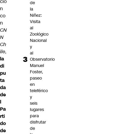
ció
de
n
la
co
Niñez:
Visita
n
al
CN
Zoológico
N
Nacional
Ch
y
ile
,
al
la
Observatorio
di
Manuel
Foster,
pu
paseo
ta
en
da
teleférico
de
y
l
seis
Pa
lugares
rti
para
disfrutar
do
de
de