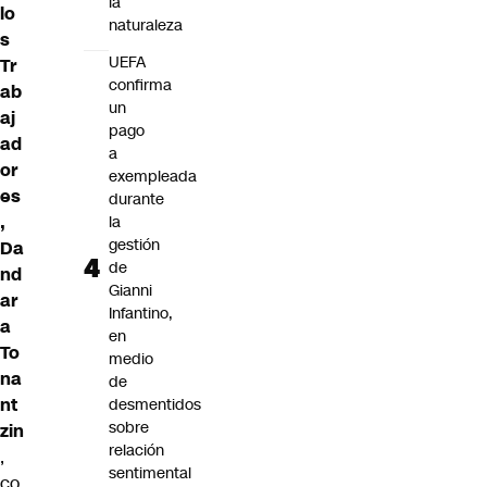
la
lo
naturaleza
s
UEFA
Tr
confirma
ab
un
aj
pago
ad
a
or
exempleada
es
durante
,
la
gestión
Da
de
nd
Gianni
ar
Infantino,
a
en
To
medio
na
de
nt
desmentidos
sobre
zin
relación
,
sentimental
co