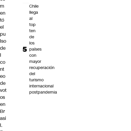
m
Chile
llega
en
al
tó
top
el
ten
pu
de
lso
los
de
países
l
con
mayor
co
recuperación
nt
del
eo
turismo
de
internacional
vot
postpandemia
os
en
Br
asi
l.