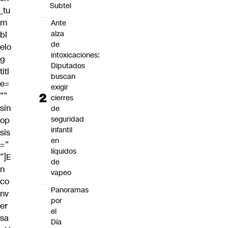
Subtel
_tu
m
Ante
alza
bl
de
elo
intoxicaciones:
g
Diputados
titl
buscan
e=
exigir
””
cierres
sin
de
seguridad
op
infantil
sis
en
=”
líquidos
”]E
de
n
vapeo
co
Panoramas
nv
por
er
el
sa
Día