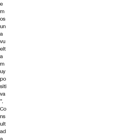
e
m
os
un
a
vu
elt
a
m
uy
po
siti
va
”.
Co
ns
ult
ad
a