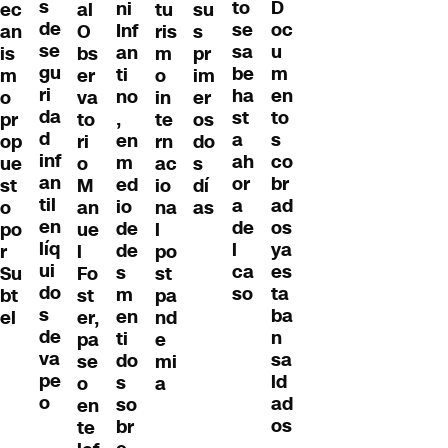
s
D
to
ni
ec
al
tu
su
de
oc
se
Inf
an
O
ris
s
se
u
sa
an
is
bs
m
pr
gu
m
be
ti
m
er
o
im
ri
en
ha
no
o
va
in
er
da
to
st
,
pr
to
te
os
d
s
a
en
op
ri
rn
do
inf
co
ah
m
ue
o
ac
s
an
br
or
ed
st
M
io
dí
til
ad
a
io
o
an
na
as
en
os
de
de
po
ue
l
líq
ya
l
de
r
l
po
ui
es
ca
s
Su
Fo
st
do
ta
so
m
bt
st
pa
s
ba
en
el
er,
nd
de
n
ti
pa
e
va
sa
do
se
mi
pe
ld
s
o
a
o
ad
so
en
os
br
te