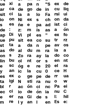
xi
de
ex
pa
ue
a
n
“S
ca
liq
cu
go
ar
de
de
in
ci
ui
rsi
a
sit
la
lo
Fa
on
da
on
ex
io
Ni
s
ch
es
ci
ist
e
s
ñe
pa
ad
:
ón
a
m
de
z:
ís
as
Di
fo
ex
pl
ap
Vi
es
”
pu
rz
tr
ea
ue
sit
co
su
ta
os
av
da
st
a
n
pe
do
a
ia
du
as
al
m
ra
s
co
do
ra
on
Zo
ay
la
bu
nt
en
nt
lin
ol
or
s
sc
ra
el
e
e
óg
re
20
an
H
ce
la
y
ic
cu
0
ex
ua
rr
ge
es
o
pe
de
igi
w
o
sti
ta
N
ra
nu
r
ei
Pa
ón
bl
ac
ci
nc
ci
C
nu
de
ec
io
ón
ia
er
hil
l:
Gi
e
na
de
s
re
e:
Es
an
m
l y
l
en