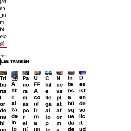
[/d
sh
_tu
m
bl
elo
g]
LEE TAMBIÉN
D
In
U
Tri
Pa
C
N
A
es
te
EF
bu
no
hil
ue
nt
ist
ns
A
na
ra
e
va
e
en
a
co
l
m
lle
pl
al
de
bú
nf
or
as
ga
at
za
so
sq
ir
de
po
al
af
de
lic
ue
m
na
r
to
or
in
it
da
a
bl
el
p
m
to
ud
de
un
oq
Dí
te
a