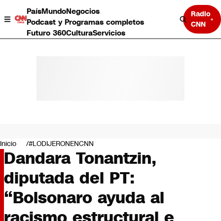
País
Mundo
Negocios
Radio
Podcast y Programas completos
CNN
Futuro 360
Cultura
Servicios
País
Mundo
Negocios
Inicio
#LODIJERONENCNN
Dandara Tonantzin,
Deportes
Programas completos
diputada del PT:
Cultura
Servicios
“Bolsonaro ayuda al
Bits
CNN Data
racismo estructural e
CNN tiempo