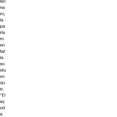
lso
na
ro,
la
pa
rla
m
en
tar
ia
so
stu
vo
qu
e:
“Él
ay
ud
a