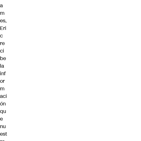
a
m
es,
Eri
c
re
ci
be
la
inf
or
m
aci
ón
qu
e
nu
est