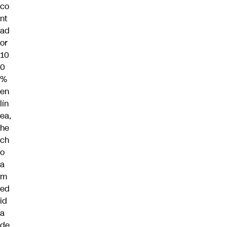
co
nt
ad
or
10
0
%
en
lín
ea,
he
ch
o
a
m
ed
id
a
de