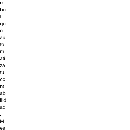
ro
bo
t
qu
e
au
to
m
ati
za
tu
co
nt
ab
ilid
ad
.
M
es