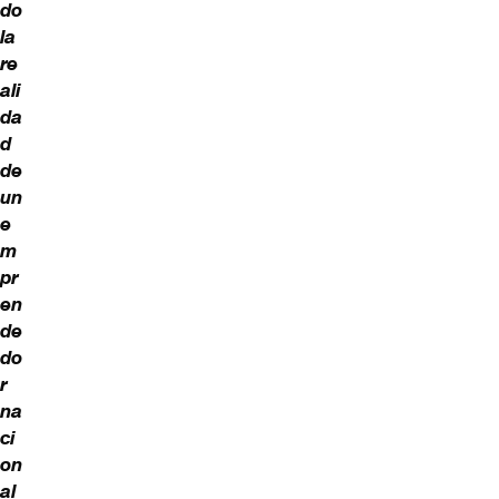
do
la
re
ali
da
d
de
un
e
m
pr
en
de
do
r
na
ci
on
al