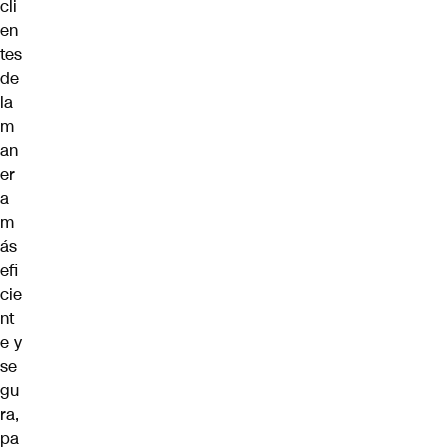
cli
en
tes
de
la
m
an
er
a
m
ás
efi
cie
nt
e y
se
gu
ra,
pa