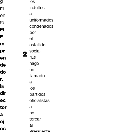
g
los
indultos
m
a
en
uniformados
to
condenados
El
por
E
el
m
estallido
pr
social:
"Le
en
hago
de
un
do
llamado
r
,
a
la
los
dir
partidos
ec
oficialistas
a
tor
no
a
torear
ej
al
ec
Presidente