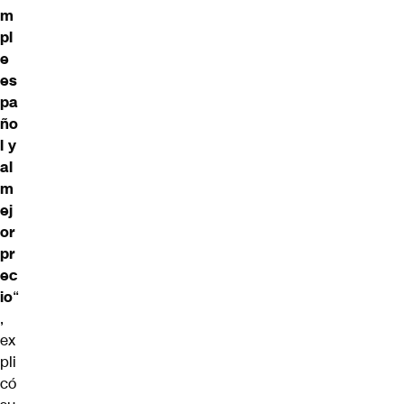
m
pl
e
es
pa
ño
l y
al
m
ej
or
pr
ec
io
“
,
ex
pli
có