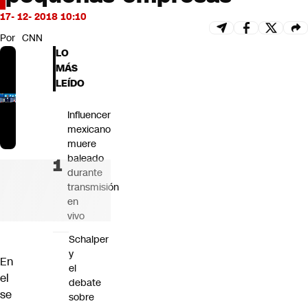
Futuro 360
17- 12- 2018 10:10
Opinión
Por
CNN
LO
MÁS
LEÍDO
Influencer
mexicano
muere
baleado
durante
transmisión
en
vivo
Schalper
y
En
el
el
debate
se
sobre