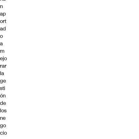
n
ap
ort
ad
o
a
m
ejo
rar
la
ge
sti
ón
de
los
ne
go
cio