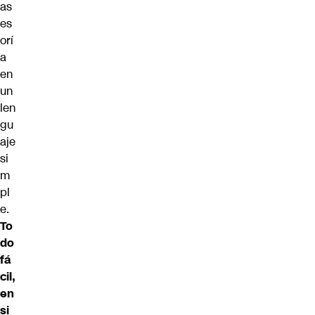
as
es
orí
a
en
un
len
gu
aje
si
m
pl
e.
To
do
fá
cil,
en
si