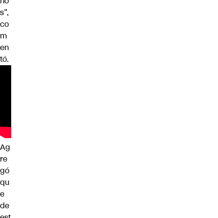
no
s”,
co
m
en
tó.
Ag
re
gó
qu
e
de
est