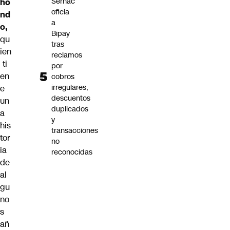
Sernac
ho
oficia
nd
a
o,
Bipay
qu
tras
ien
reclamos
ti
por
en
cobros
irregulares,
e
descuentos
un
duplicados
a
y
his
transacciones
tor
no
ia
reconocidas
de
al
gu
no
s
añ