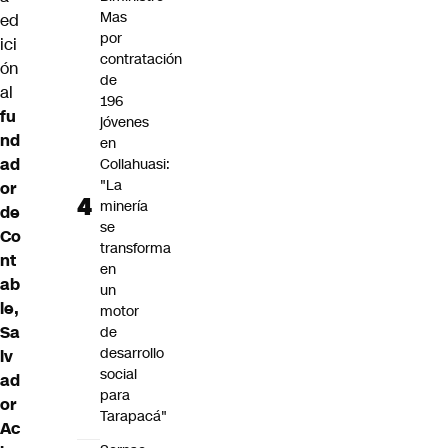
Mas
ed
por
ici
contratación
ón
de
al
196
fu
jóvenes
nd
en
ad
Collahuasi:
"La
or
minería
de
se
Co
transforma
nt
en
ab
un
le,
motor
Sa
de
desarrollo
lv
social
ad
para
or
Tarapacá"
Ac