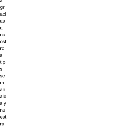
a
gr
aci
as
a
nu
est
ro
s
tip
s
se
m
an
ale
s y
nu
est
ra