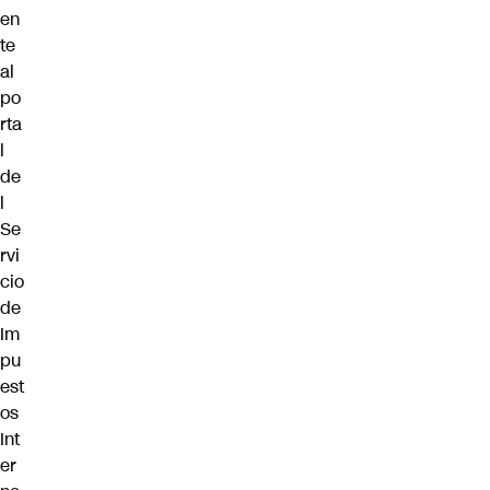
en
te
al
po
rta
l
de
l
Se
rvi
cio
de
Im
pu
est
os
Int
er