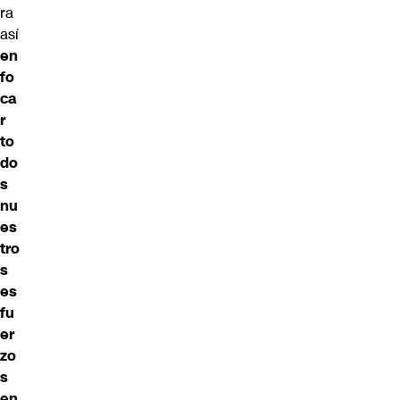
ra
así
en
fo
ca
r
to
do
s
nu
es
tro
s
es
fu
er
zo
s
en