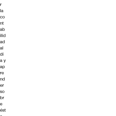
r
la
co
nt
ab
ilid
ad
al
dí
a y
ap
re
nd
er
so
br
e
ést