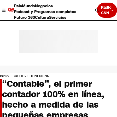
País
Mundo
Negocios
Radio
Podcast y Programas completos
CNN
Futuro 360
Cultura
Servicios
País
Mundo
Negocios
Inicio
#LODIJERONENCNN
“Contable”, el primer
Deportes
Programas completos
contador 100% en línea,
Cultura
Servicios
hecho a medida de las
Bits
CNN Data
pequeñas empresas
CNN tiempo