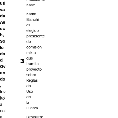
uti
Kast"
va
Karim
de
Bianchi
As
es
ec
elegido
h,
presidente
So
de
le
comisión
mixta
da
que
d
tramita
Ov
proyecto
an
sobre
do
Reglas
,
de
inv
Uso
de
itó
la
a
Fuerza
est
a
Biministro