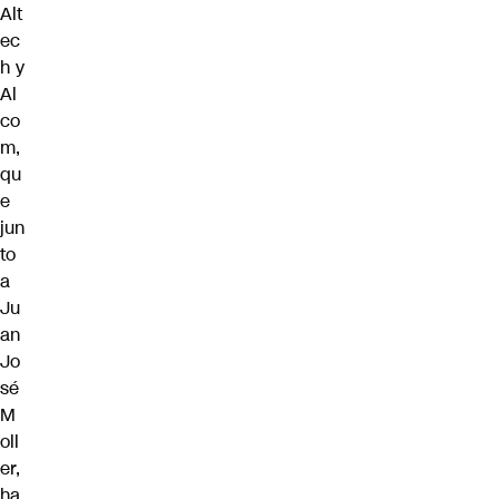
Alt
ec
h y
Al
co
m,
qu
e
jun
to
a
Ju
an
Jo
sé
M
oll
er,
ha