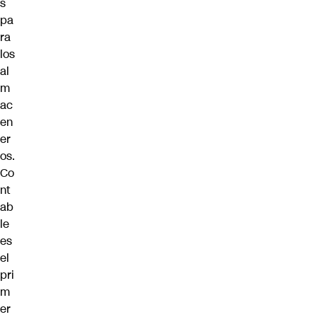
s
pa
ra
los
al
m
ac
en
er
os.
Co
nt
ab
le
es
el
pri
m
er