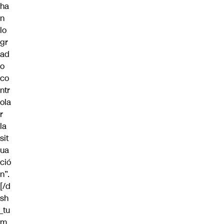
ha
n
lo
gr
ad
o
co
ntr
ola
r
la
sit
ua
ció
n”.
[/d
sh
_tu
m