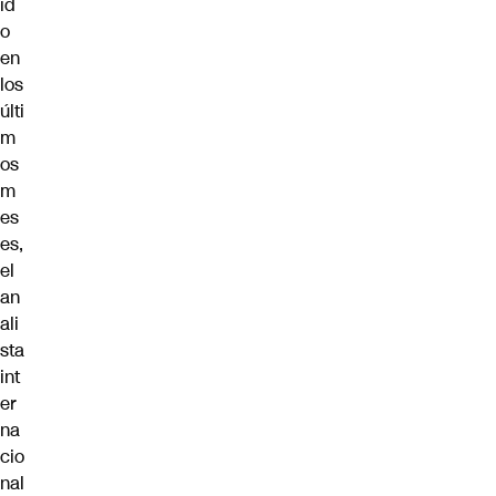
id
o
en
los
últi
m
os
m
es
es,
el
an
ali
sta
int
er
na
cio
nal