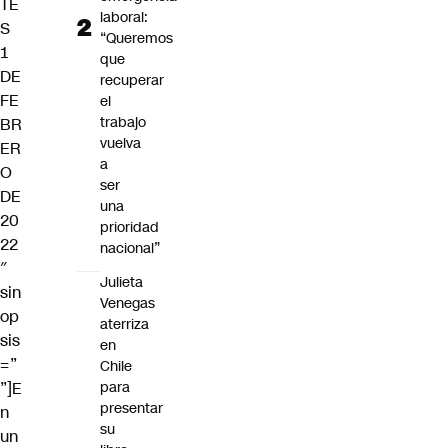
TE
laboral:
S
“Queremos
1
que
DE
recuperar
FE
el
trabajo
BR
vuelva
ER
a
O
ser
DE
una
20
prioridad
22
nacional”
″
Julieta
sin
Venegas
op
aterriza
sis
en
=”
Chile
”]E
para
presentar
n
su
un