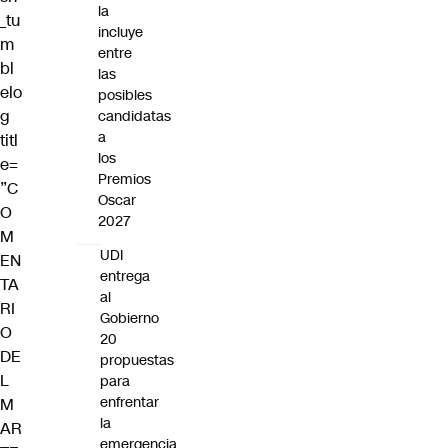
la
_tu
incluye
m
entre
bl
las
elo
posibles
g
candidatas
a
titl
los
e=
Premios
”C
Oscar
O
2027
M
UDI
EN
entrega
TA
al
RI
Gobierno
O
20
DE
propuestas
L
para
enfrentar
M
la
AR
emergencia