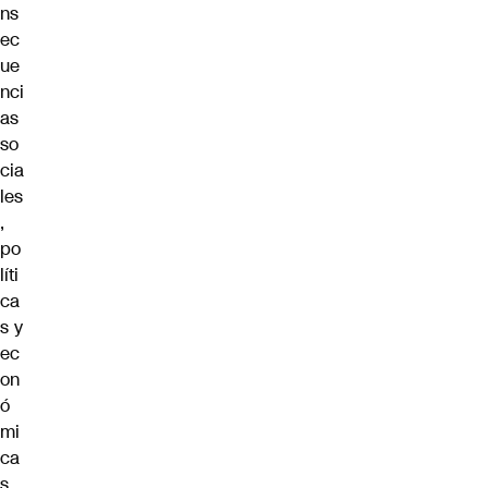
ns
ec
ue
nci
as
so
cia
les
,
po
líti
ca
s y
ec
on
ó
mi
ca
s