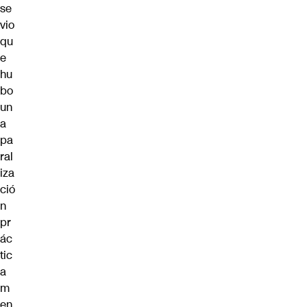
se
vio
qu
e
hu
bo
un
a
pa
ral
iza
ció
n
pr
ác
tic
a
m
en