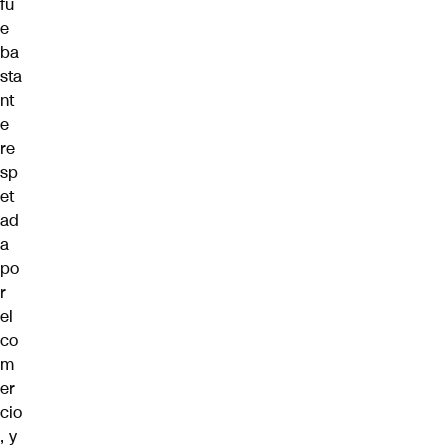
fu
e
ba
sta
nt
e
re
sp
et
ad
a
po
r
el
co
m
er
cio
, y