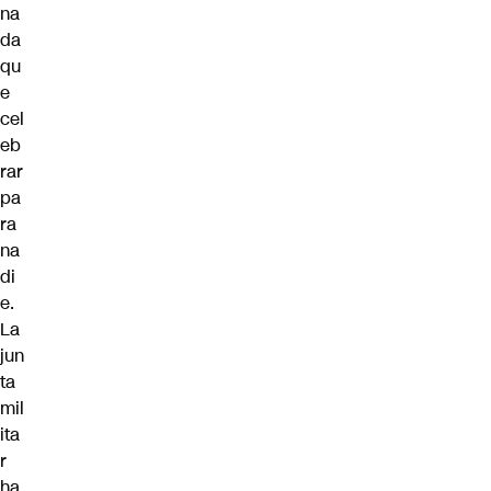
na
da
qu
e
cel
eb
rar
pa
ra
na
di
e.
La
jun
ta
mil
ita
r
ha