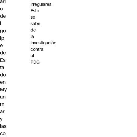
ari
irregulares:
o
Esto
de
se
l
sabe
de
go
la
lp
investigación
e
contra
de
el
Es
PDG
ta
do
en
My
an
m
ar
y
las
co