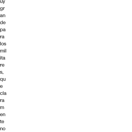
uy
gr
an
de
pa
ra
los
mil
ita
re
s,
qu
e
cla
ra
m
en
te
no