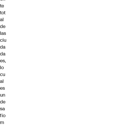
te
tot
al
de
las
ciu
da
da
es,
lo
cu
al
es
un
de
sa
fío
m