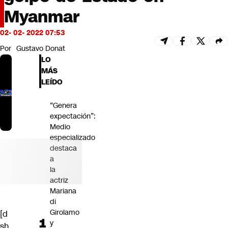
Futuro 360
Myanmar
Opinión
02- 02- 2022 07:53
Por
Gustavo Donat
LO
MÁS
LEÍDO
“Genera
expectación”:
Medio
especializado
destaca
a
la
actriz
Mariana
di
Girolamo
[d
y
sh