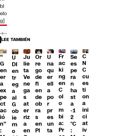
bl
elo
g]
LEE TAMBIÉN
Fr
C
“
Ju
Or
U
Se
U
ac
N
G
lie
re
na
es
DI
ki
C
en
ta
go
qu
pe
en
ng
cu
er
Ve
de
er
ra
tr
en
es
a
ne
fi
ell
n
eg
C
ti
ex
ga
en
a
ha
a
ol
on
pe
s
de
po
st
al
o
a
ct
at
ob
r
a
G
m
ini
ac
er
ra
pr
-1
ob
bi
ci
ió
riz
s
es
2
ie
a:
at
n”
a
en
un
°C
rn
Pr
iv
:
en
Pl
ta
:
o