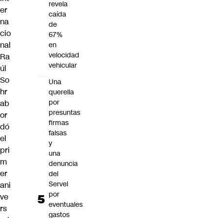
revela
er
caída
na
de
cio
67%
nal
en
velocidad
Ra
vehicular
úl
So
Una
hr
querella
por
ab
presuntas
or
firmas
dó
falsas
el
y
pri
una
m
denuncia
er
del
Servel
ani
por
ve
eventuales
rs
gastos