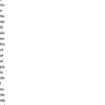
qu
e
ha
de
bi
do
en
fre
nt
ar
el
pa
ís
de
l
su
de
ste