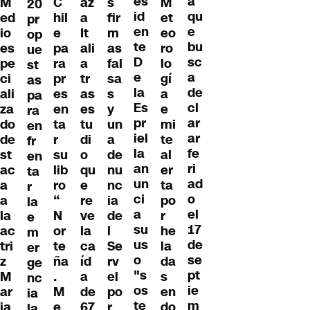
es
a
M
C
az
s
M
20
id
qu
ed
hil
a
fir
et
pr
en
e
io
e
It
m
eo
op
te
bu
es
pa
ali
as
ro
ue
D
sc
pe
ra
a
fal
lo
st
e
a
ci
pr
tr
sa
gí
as
la
de
ali
es
as
s
a
pa
Es
cl
za
en
es
y
e
ra
pr
ar
do
ta
tu
un
mi
en
iel
ar
de
r
di
a
te
fr
la
fe
st
su
o
de
al
en
an
ri
ac
lib
qu
nu
er
ta
un
ad
a
ro
e
nc
ta
r
ci
o
a
“
re
ia
po
la
a
el
la
N
ve
de
r
e
su
17
ac
or
la
l
he
m
us
de
tri
te
ca
Se
la
er
o
se
z
ña
íd
rv
da
ge
"s
pt
M
.
a
el
s
nc
os
ie
ar
M
de
po
en
ia
te
m
ia
e
67
r
do
la