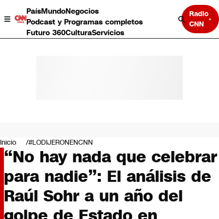
País
Mundo
Negocios
Radio
Podcast y Programas completos
CNN
Futuro 360
Cultura
Servicios
País
Mundo
Negocios
Inicio
#LODIJERONENCNN
“No hay nada que celebrar
Deportes
Programas completos
para nadie”: El análisis de
Cultura
Servicios
Raúl Sohr a un año del
Bits
CNN Data
golpe de Estado en
CNN tiempo