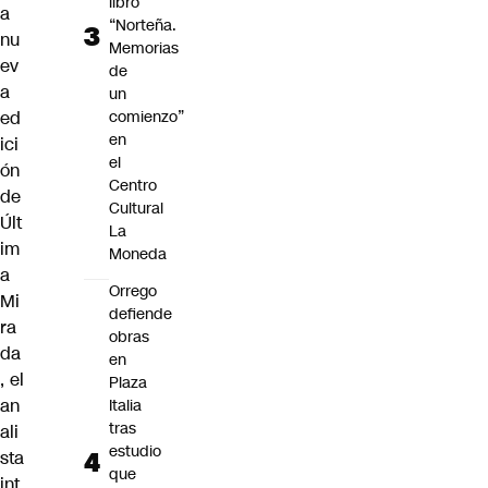
libro
a
“Norteña.
nu
Memorias
ev
de
a
un
ed
comienzo”
en
ici
el
ón
Centro
de
Cultural
Últ
La
im
Moneda
a
Orrego
Mi
defiende
ra
obras
da
en
, el
Plaza
an
Italia
tras
ali
estudio
sta
que
int