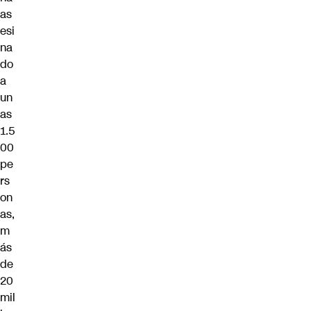
as
esi
na
do
a
un
as
1.5
00
pe
rs
on
as,
m
ás
de
20
mil