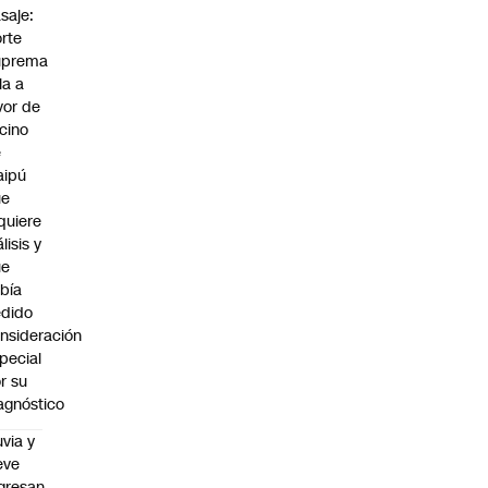
saje:
rte
uprema
lla a
vor de
cino
e
aipú
ue
quiere
álisis y
ue
bía
dido
nsideración
pecial
r su
agnóstico
uvia y
eve
gresan