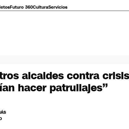
letos
Futuro 360
Cultura
Servicios
os alcaldes contra crisis
ían hacer patrullajes”
MÁS
O