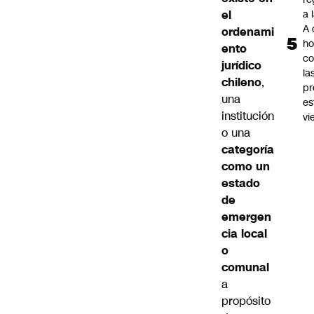
el
a 
A 
ordenami
ho
ento
co
jurídico
la
chileno
,
pr
una
es
institución
vi
o una
categoría
como un
estado
de
emergen
cia local
o
comunal
a
propósito