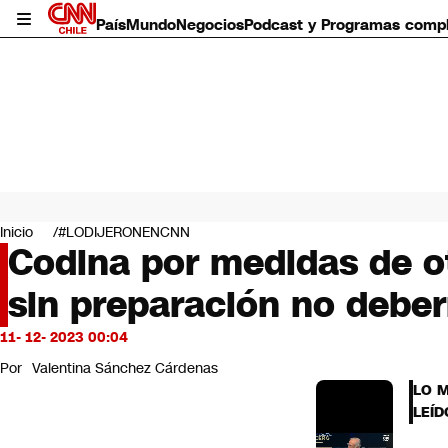
País
Mundo
Negocios
Podcast y Programas comp
País
Mundo
Inicio
#LODIJERONENCNN
Negocios
Codina por medidas de otr
Deportes
sin preparación no deber
Programas completos
Cultura
Servicios
11- 12- 2023 00:04
Bits
Por
Valentina Sánchez Cárdenas
CNN Data
LO 
CNN tiempo
LEÍD
Futuro 360
Opinión