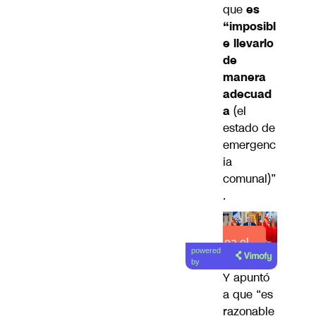
que
es
“imposibl
e llevarlo
de
manera
adecuad
a
(el
estado de
emergenc
ia
comunal)”
.
Lea el
powered
artículo
by
Y apuntó
a que “es
razonable