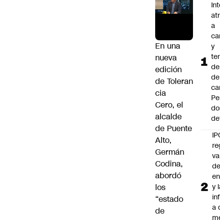
In
at
a
ca
En una
y
te
nueva
de
edición
de
de
Toleran
ca
cia
Pe
Cero
, el
do
alcalde
de
de Puente
IP
Alto,
re
Germán
va
Codina
,
de
abordó
en
los
y 
in
“estado
a 
de
m