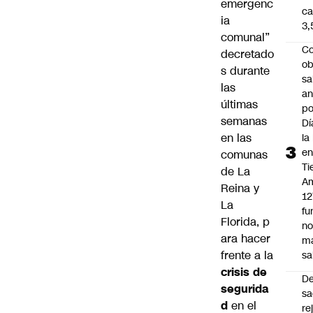
emergenc
ca
ia
3
comunal”
Co
decretado
ob
s durante
sa
las
an
últimas
po
semanas
Dí
en las
la
e
comunas
Ti
de La
Am
Reina y
12
La
fu
Florida, p
n
ara hacer
m
frente a la
sa
crisis de
D
segurida
sa
d
en el
re