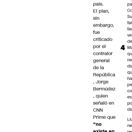
país.
pa
Co
El plan,
S
sin
fa
embargo,
fa
fue
ve
criticado
d
por el
M
contralor
q
re
general
di
de la
q
República
ha
,
Jorge
pe
Bermúdez
co
, quien
es
señaló en
po
di
CNN
Prime
que
Ll
“no
ni
existe en
re