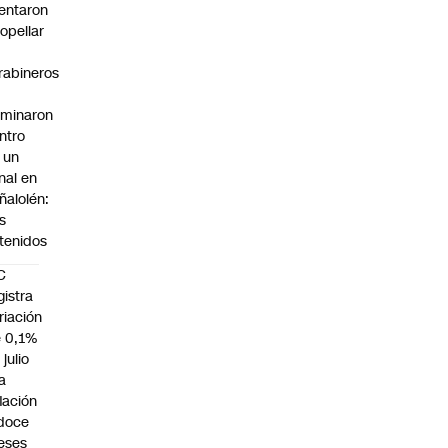
tentaron
ropellar
rabineros
rminaron
ntro
 un
nal en
ñalolén:
s
tenidos
C
gistra
riación
 0,1%
 julio
la
flación
doce
eses