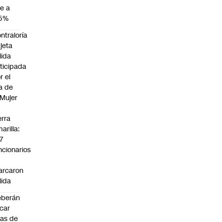
e a
,5%
ntraloría
jeta
lida
ticipada
r el
a de
 Mujer
n
erra
arilla:
7
ncionarios
o
arcaron
lida
eberán
car
jas de