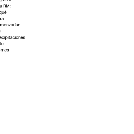
la RM:
qué
ra
menzarían
s
ecipitaciones
te
ernes