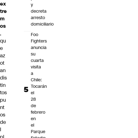
ex
y
tre
decreta
arresto
m
domiciliario
os
,
Foo
qu
Fighters
anuncia
e
su
az
cuarta
ot
visita
an
a
dis
Chile:
tin
Tocarán
tos
el
28
pu
de
nt
febrero
os
en
de
el
l
Parque
pl