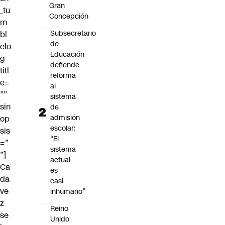
Gran
_tu
Concepción
m
Subsecretario
bl
de
elo
Educación
g
defiende
titl
reforma
e=
al
””
sistema
sin
de
admisión
op
escolar:
sis
“El
=”
sistema
”]
actual
Ca
es
da
casi
ve
inhumano”
z
Reino
se
Unido