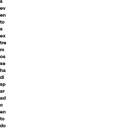
s
ev
en
to
s
ex
tre
m
os
se
ha
di
sp
ar
ad
o
en
to
do