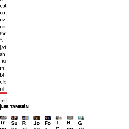
est
os
ev
en
tos
”.
[/d
sh
_tu
m
bl
elo
g]
LEE TAMBIÉN
Tr
T
B
Su
R
Jo
G
Fo
as
C
an