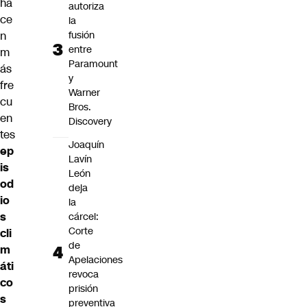
ha
autoriza
ce
la
n
fusión
entre
m
Paramount
ás
y
fre
Warner
cu
Bros.
en
Discovery
tes
Joaquín
ep
Lavín
is
León
od
deja
io
la
s
cárcel:
Corte
cli
de
m
Apelaciones
áti
revoca
co
prisión
s
preventiva