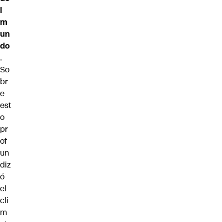
l
m
un
do
.
So
br
e
est
o
pr
of
un
diz
ó
el
cli
m