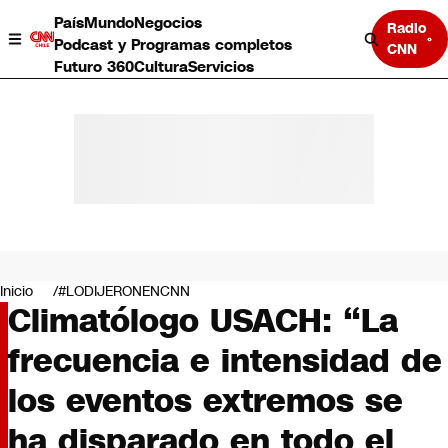
País
Mundo
Negocios
Radio
Podcast y Programas completos
CNN
Futuro 360
Cultura
Servicios
País
Mundo
Negocios
Inicio
#LODIJERONENCNN
Climatólogo USACH: “La
Deportes
Programas completos
frecuencia e intensidad de
Cultura
Servicios
los eventos extremos se
Bits
CNN Data
ha disparado en todo el
CNN tiempo