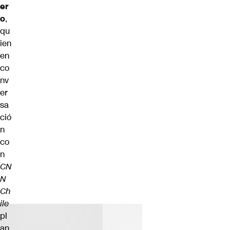
er
o
,
qu
ien
en
co
nv
er
sa
ció
n
co
n
CN
N
Ch
ile
pl
an