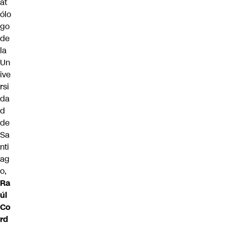
at
ólo
go
de
la
Un
ive
rsi
da
d
de
Sa
nti
ag
o,
Ra
úl
Co
rd