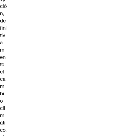
ció
n,
de
fini
tiv
a
m
en
te
el
ca
m
bi
o
cli
m
áti
co,