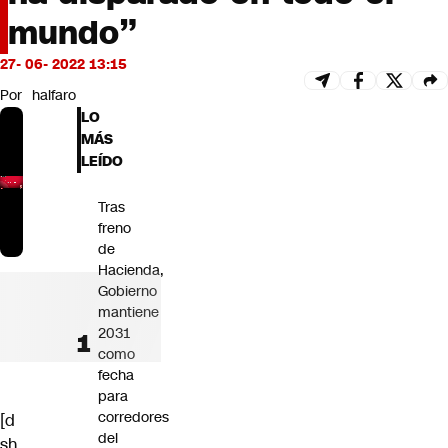
Futuro 360
mundo”
Opinión
27- 06- 2022 13:15
Por
halfaro
LO
MÁS
LEÍDO
Tras
freno
de
Hacienda,
Gobierno
mantiene
2031
como
fecha
para
corredores
[d
del
sh