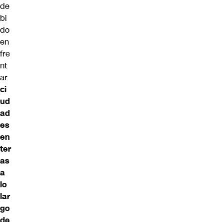
de
bi
do
en
fre
nt
ar
ci
ud
ad
es
en
ter
as
a
lo
lar
go
de