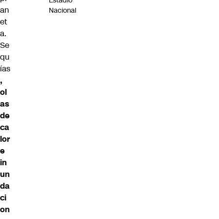
Estadio
an
Nacional
et
a.
Se
qu
ías
,
ol
as
de
ca
lor
e
in
un
da
ci
on