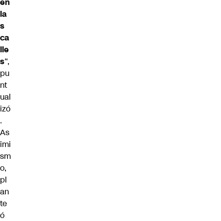
en
la
s
ca
lle
s
“,
pu
nt
ual
izó
.
As
imi
sm
o,
pl
an
te
ó