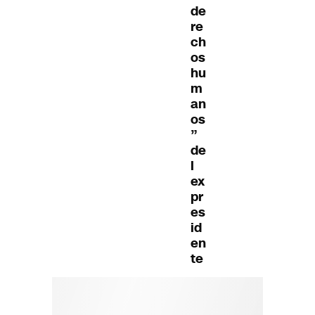
de
re
ch
os
hu
m
an
os
”
de
l
ex
pr
es
id
en
te