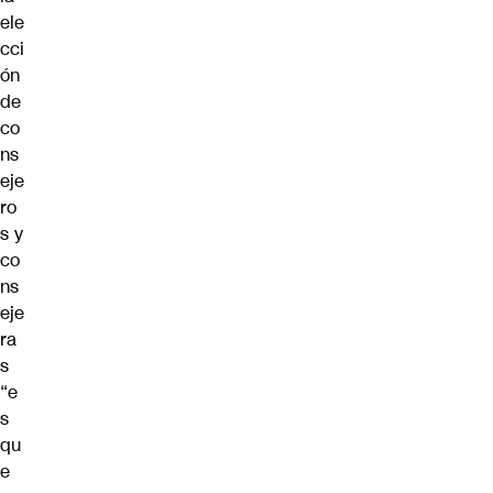
ele
cci
ón
de
co
ns
eje
ro
s y
co
ns
eje
ra
s
“e
s
qu
e