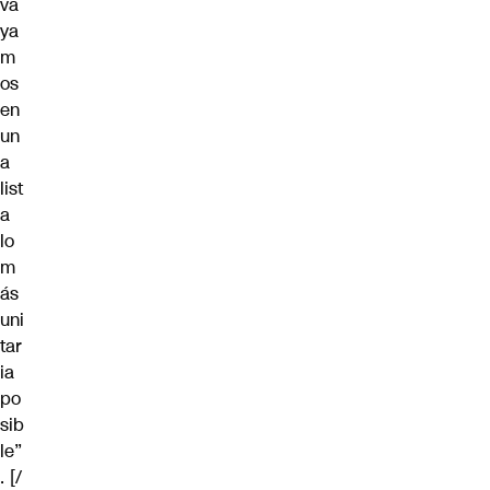
va
ya
m
os
en
un
a
list
a
lo
m
ás
uni
tar
ia
po
sib
le”
. [/