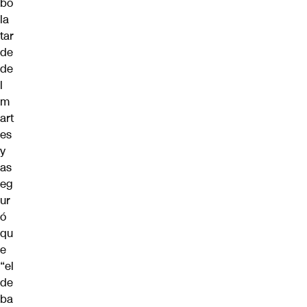
bó
la
tar
de
de
l
m
art
es
y
as
eg
ur
ó
qu
e
“el
de
ba