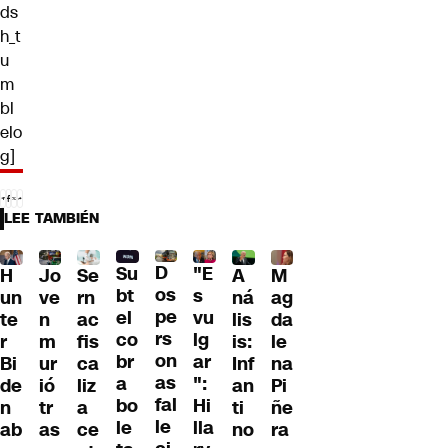
ds
h_t
u
m
bl
elo
g]
LEE TAMBIÉN
D
Su
"E
H
Jo
Se
A
M
os
bt
s
un
ve
rn
ná
ag
pe
el
vu
te
n
ac
lis
da
rs
co
lg
r
m
fis
is:
le
on
br
ar
Bi
ur
ca
Inf
na
as
a
":
de
ió
liz
an
Pi
fal
bo
Hi
n
tr
a
ti
ñe
le
le
lla
ab
as
ce
no
ra