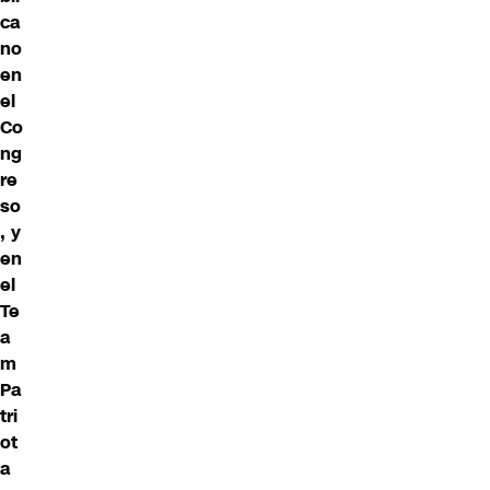
ca
no
en
el
Co
ng
re
so
, y
en
el
Te
a
m
Pa
tri
ot
a