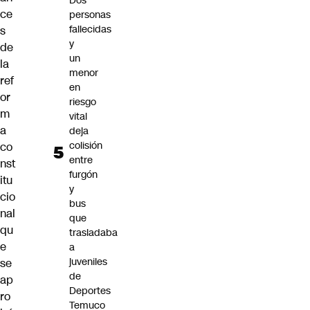
Dos
ce
personas
fallecidas
s
y
de
un
la
menor
ref
en
or
riesgo
m
vital
a
deja
colisión
co
entre
nst
furgón
itu
y
cio
bus
nal
que
qu
trasladaba
e
a
juveniles
se
de
ap
Deportes
ro
Temuco