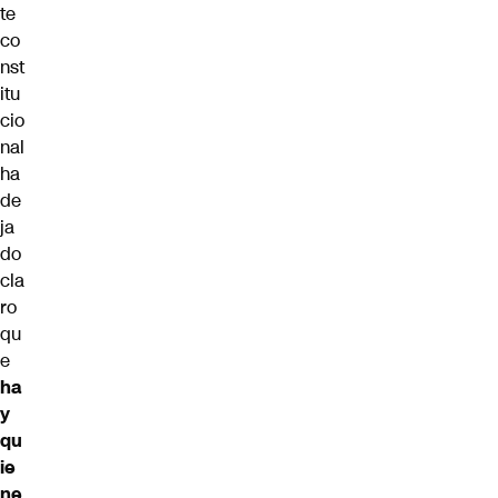
te
co
nst
itu
cio
nal
ha
de
ja
do
cla
ro
qu
e
ha
y
qu
ie
ne