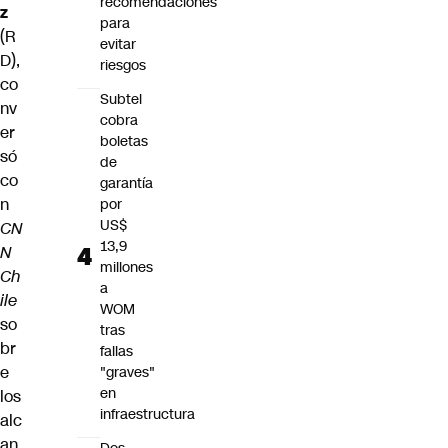
recomendaciones
z
para
(R
evitar
D),
riesgos
co
Subtel
nv
cobra
er
boletas
só
de
co
garantía
n
por
US$
CN
13,9
N
millones
Ch
a
ile
WOM
so
tras
br
fallas
e
"graves"
en
los
infraestructura
alc
an