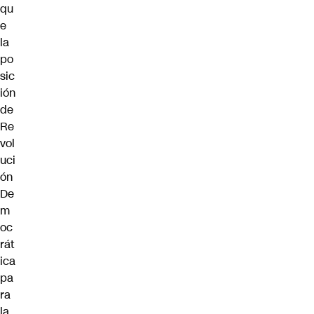
qu
e
la
po
sic
ión
de
Re
vol
uci
ón
De
m
oc
rát
ica
pa
ra
la