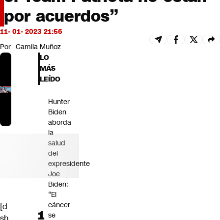
Futuro 360
por acuerdos”
Opinión
11- 01- 2023 21:56
Por
Camila Muñoz
LO
MÁS
LEÍDO
Hunter
Biden
aborda
la
salud
del
expresidente
Joe
Biden:
“El
cáncer
[d
se
sh