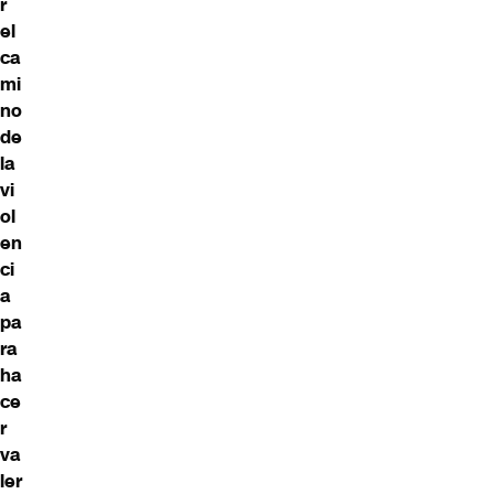
r
el
ca
mi
no
de
la
vi
ol
en
ci
a
pa
ra
ha
ce
r
va
ler