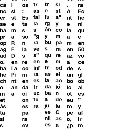
tr
tr
si
cá
l
os
.
ra
e
as
st
nc
si
:
A
Ec
fu
fal
a"
er
st
Es
nt
he
rg
la
y
se
e
ta
e
ni
ón
s
co
ha
m
s
la
qu
y
"g
m
pr
a
so
a
e
bu
ra
pa
op
R
n
m
en
s
ve
ra
ag
E
la
en
50
qu
s"
re
ad
D
s
az
vo
e
en
m
o,
en
re
a
ce
tr
inf
od
ha
La
co
de
s
as
ra
el
he
Pi
m
un
gl
la
es
ac
ch
nt
en
bo
ob
da
tr
ió
o
an
da
ic
al
ba
uc
n
m
a
ci
ot
es
a
tu
de
et
on
eu
”
ju
ra
la
ás
es
ro
y
ve
C
ta
pa
pe
af
nil
as
si
ra
o,
ir
es
a
s
ev
¿p
m