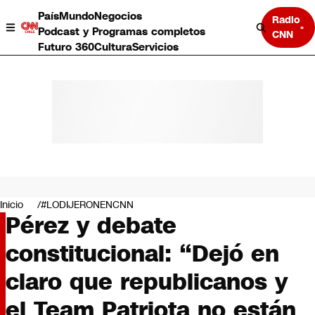
País
Mundo
Negocios
Radio
Podcast y Programas completos
CNN
Futuro 360
Cultura
Servicios
País
Mundo
Negocios
Inicio
#LODIJERONENCNN
Pérez y debate
Deportes
Programas completos
constitucional: “Dejó en
Cultura
Servicios
claro que republicanos y
Bits
CNN Data
el Team Patriota no están
CNN tiempo