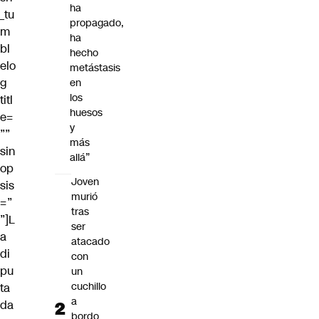
ha
_tu
propagado,
m
ha
bl
hecho
elo
metástasis
g
en
los
titl
huesos
e=
y
””
más
sin
allá”
op
Joven
sis
murió
=”
tras
”]L
ser
a
atacado
di
con
pu
un
cuchillo
ta
a
da
bordo