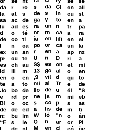
ci
ta
ry
or
se
nt
se
se
da
s
Cl
da
r
ro
en
ali
s
de
in
la
at
s
cu
st
y
ga
to
sa
ac
de
en
a
un
ra
n
lu
ad
es
tr
pa
m
nt
ca
d
o
té
a
ra
en
ía
lifi
de
co
ti
en
el
or
po
ca
l
n
ca
un
la
en
r
a
ex
un
an
ap
nz
ri
U
D
pr
cu
te
ri
a
es
S$
on
es
ch
au
et
mi
go
13
al
id
ill
m
o
en
vit
,9
d
en
o
en
qu
to
al
mi
Tr
te
a
to
e
de
de
llo
u
Jo
bo
de
él
“S
ja
ne
m
e
rd
pr
mi
eb
co
s
p
Bi
o
oc
s
as
lis
a
de
de
de
ed
m
ti
ió
W
"n
n:
bu
im
o
án
n
O
ar
“E
s
ie
cr
Pi
en
M
ci
l
de
nt
eó
ñe