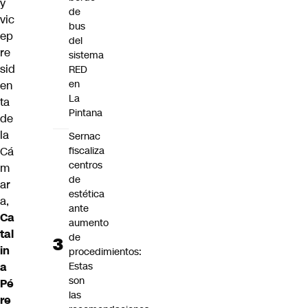
y
de
vic
bus
ep
del
re
sistema
sid
RED
en
en
La
ta
Pintana
de
la
Sernac
Cá
fiscaliza
centros
m
de
ar
estética
a,
ante
Ca
aumento
tal
de
in
procedimientos:
a
Estas
son
Pé
las
re