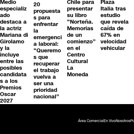
Medio
Chile para
Plaza
20
especializ
presentar
Italia tras
propuesta
ado
su libro
estudio
s para
destaca a
“Norteña.
que revela
enfrentar
la actriz
Memorias
caída de
la
Mariana di
de un
67% en
emergenci
Girolamo
comienzo”
velocidad
a laboral:
y la
en el
vehicular
“Queremo
incluye
Centro
s que
entre las
Cultural
recuperar
posibles
La
el trabajo
candidata
Moneda
vuelva a
s a los
ser una
Premios
prioridad
Oscar
nacional”
2027
Área Comercial
En Vivo
Nosotros
Po