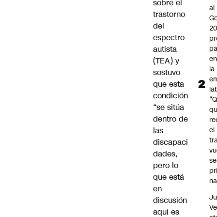
sobre el
al
trastorno
Go
del
2
espectro
pr
autista
pa
en
(TEA) y
la
sostuvo
em
que esta
la
condición
“
“se sitúa
q
dentro de
re
las
el
tr
discapaci
vu
dades,
se
pero lo
pr
que está
na
en
Ju
discusión
V
aquí es