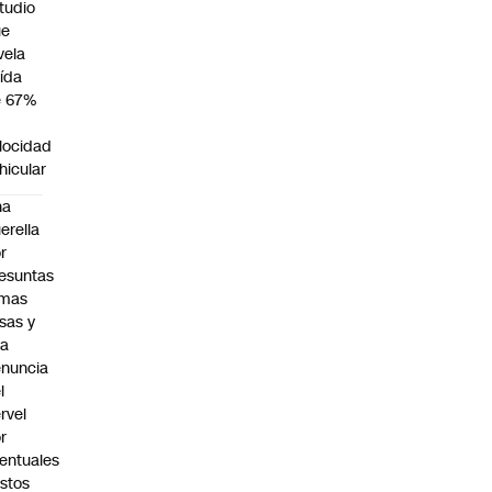
tudio
ue
vela
ída
e 67%
n
locidad
hicular
na
erella
r
esuntas
rmas
lsas y
na
nuncia
l
rvel
r
entuales
stos