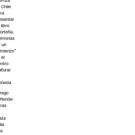
erriza
 Chile
ra
esentar
 libro
orteña.
emorias
 un
mienzo”
 el
ntro
ltural
a
oneda
rego
fiende
ras
n
aza
lia
as