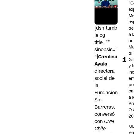
“G
ex
Me
es
[dsh_tumb
de
a l
lelog
ac
title=””
Ma
sinopsis=”
di
”]
Carolina
Gi
Ayala
,
y l
directora
in
social de
en
po
la
ca
Fundación
a 
Sin
Pr
Barreras,
Os
conversó
20
con
CNN
UD
Chile
en