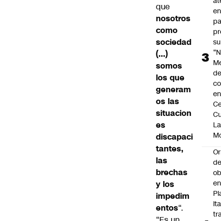
at
que
en
nosotros
pa
como
pr
sociedad
su
“N
(…)
M
somos
de
los que
co
generam
en
os las
Ce
situacion
Cu
es
L
M
discapaci
tantes,
Or
las
de
brechas
ob
e
y los
Pl
impedim
Ita
entos
“.
tr
“Es un