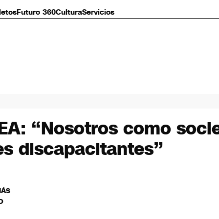
letos
Futuro 360
Cultura
Servicios
 TEA: “Nosotros como soc
es discapacitantes”
MÁS
O