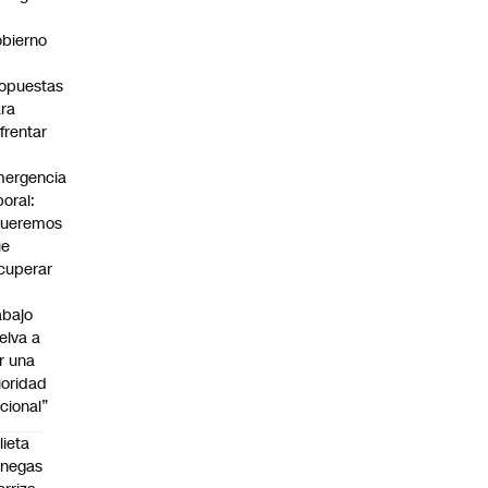
bierno
0
opuestas
ra
frentar
ergencia
boral:
Queremos
ue
cuperar
abajo
elva a
r una
ioridad
cional”
lieta
enegas