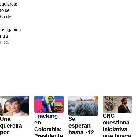
regulares:
to se
be de
vestigación
ntra
 PDG
Fracking
CNC
Una
Se
en
cuestiona
querella
esperan
Colombia:
iniciativa
por
hasta -12
Presidente
que busca