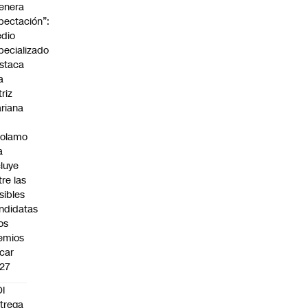
enera
pectación”:
dio
pecializado
staca
a
triz
riana
rolamo
a
cluye
tre las
sibles
ndidatas
los
emios
car
27
I
trega