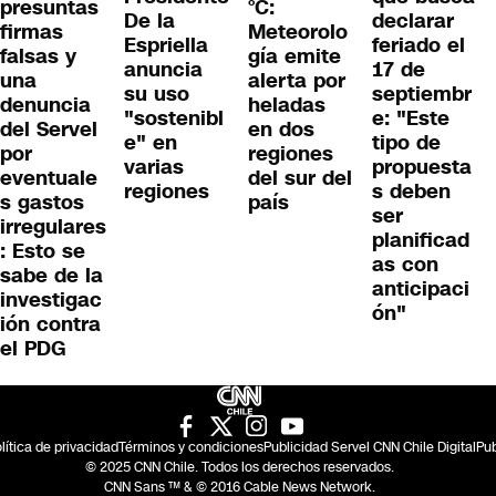
presuntas
°C:
De la
declarar
firmas
Meteorolo
Espriella
feriado el
falsas y
gía emite
anuncia
17 de
una
alerta por
su uso
septiembr
denuncia
heladas
"sostenibl
e: "Este
del Servel
en dos
e" en
tipo de
por
regiones
varias
propuesta
eventuale
del sur del
regiones
s deben
s gastos
país
ser
irregulares
planificad
: Esto se
as con
sabe de la
anticipaci
investigac
ón"
ión contra
el PDG
lítica de privacidad
Términos y condiciones
Publicidad Servel CNN Chile Digital
Pub
© 2025 CNN Chile. Todos los derechos reservados.
CNN Sans ™ & © 2016 Cable News Network.