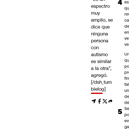
es
espectro
q
muy
re
amplio, se
ca
d
dice que
e
ninguna
ve
persona
ve
con
autismo
U
qu
es similar
po
a la otra”,
pr
agregó.
fi
[/dsh_tum
fa
blelog]
u
de
de
Se
po
ev
ga