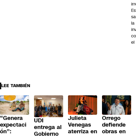
ir
Es
sa
la
in
co
el
LEE TAMBIÉN
“Genera
Julieta
Orrego
UDI
expectaci
Venegas
defiende
entrega al
ón”:
aterriza en
obras en
Gobierno