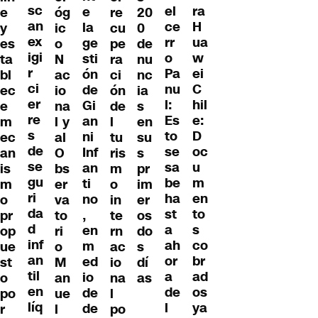
sc
ra
el
e
e
óg
re
20
an
H
ce
la
y
ic
cu
0
ex
ua
rr
ge
es
o
pe
de
igi
w
o
sti
ta
N
ra
nu
r
ei
Pa
ón
bl
ac
ci
nc
ci
C
nu
de
ec
io
ón
ia
er
hil
l:
Gi
e
na
de
s
re
e:
Es
an
m
l y
l
en
s
D
to
ni
ec
al
tu
su
de
oc
se
Inf
an
O
ris
s
se
u
sa
an
is
bs
m
pr
gu
m
be
ti
m
er
o
im
ri
en
ha
no
o
va
in
er
da
to
st
,
pr
to
te
os
d
s
a
en
op
ri
rn
do
inf
co
ah
m
ue
o
ac
s
an
br
or
ed
st
M
io
dí
til
ad
a
io
o
an
na
as
en
os
de
de
po
ue
l
líq
ya
l
de
r
l
po