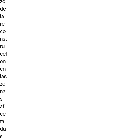
zo
de
la
re
co
nst
ru
cci
ón
en
las
zo
na
s
af
ec
ta
da
s