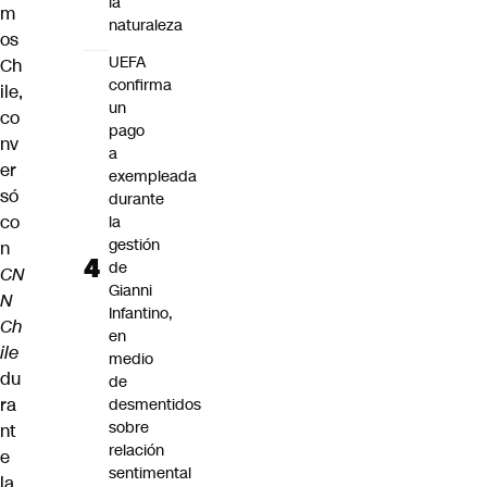
la
m
naturaleza
os
UEFA
Ch
confirma
ile,
un
co
pago
nv
a
er
exempleada
só
durante
co
la
gestión
n
de
CN
Gianni
N
Infantino,
Ch
en
ile
medio
du
de
ra
desmentidos
sobre
nt
relación
e
sentimental
la