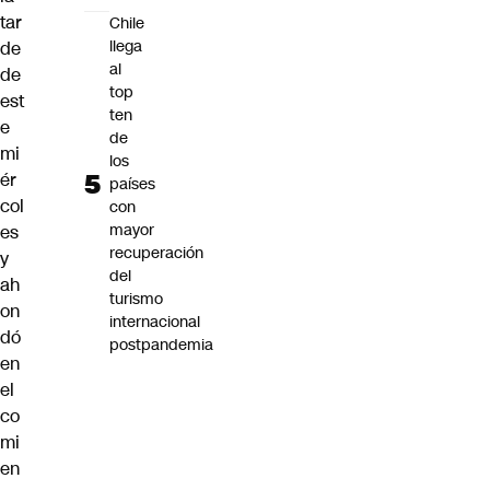
tar
Chile
llega
de
al
de
top
est
ten
e
de
mi
los
ér
países
col
con
mayor
es
recuperación
y
del
ah
turismo
on
internacional
dó
postpandemia
en
el
co
mi
en