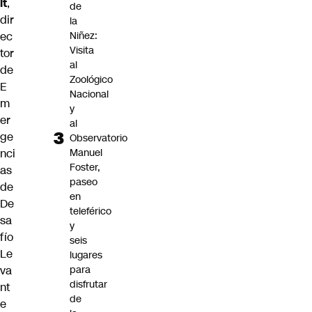
lt
,
de
dir
la
ec
Niñez:
Visita
tor
al
de
Zoológico
E
Nacional
m
y
er
al
ge
Observatorio
nci
Manuel
Foster,
as
paseo
de
en
De
teleférico
sa
y
fío
seis
Le
lugares
va
para
disfrutar
nt
de
e