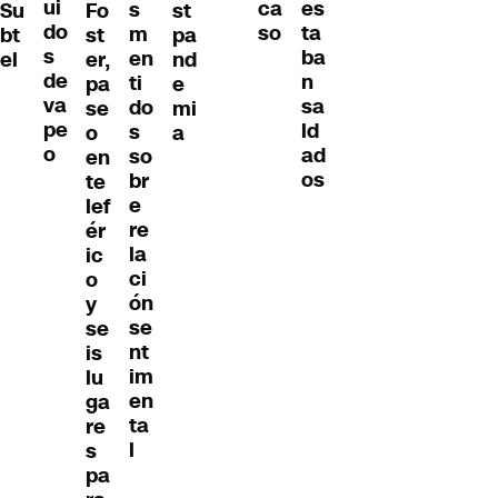
ui
es
ca
s
Su
Fo
st
do
ta
so
m
bt
st
pa
s
ba
en
el
er,
nd
de
n
ti
pa
e
va
sa
do
se
mi
pe
ld
s
o
a
o
ad
so
en
os
br
te
e
lef
re
ér
la
ic
ci
o
ón
y
se
se
nt
is
im
lu
en
ga
ta
re
l
s
pa