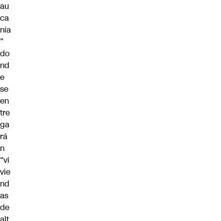
au
ca
nía
”
do
nd
e
se
en
tre
ga
rá
n
“vi
vie
nd
as
de
alt