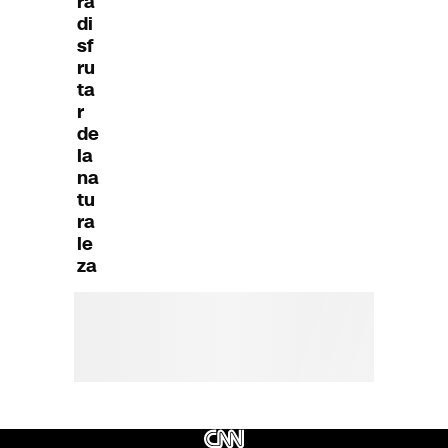
ra
di
sf
ru
ta
r
de
la
na
tu
ra
le
za