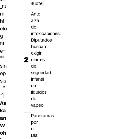
Subtel
_tu
m
Ante
alza
bl
de
elo
intoxicaciones:
g
Diputados
titl
buscan
e=
exigir
””
cierres
sin
de
seguridad
op
infantil
sis
en
=”
líquidos
”]
de
As
vapeo
ka
Panoramas
an
por
W
el
oh
Día