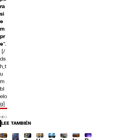
ra
si
e
m
pr
e
“.
[/
ds
h_t
u
m
bl
elo
g]
LEE TAMBIÉN