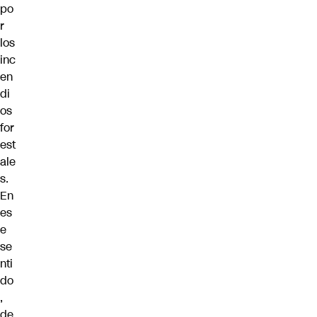
po
r
los
inc
en
di
os
for
est
ale
s.
En
es
e
se
nti
do
,
de