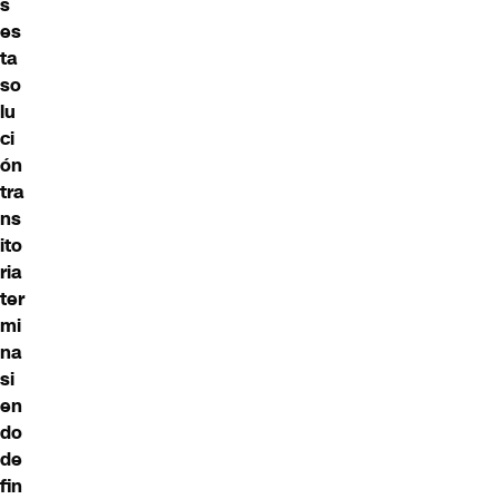
s
es
ta
so
lu
ci
ón
tra
ns
ito
ria
ter
mi
na
si
en
do
de
fin