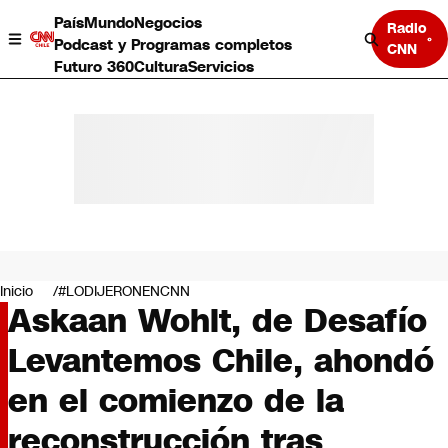
País
Mundo
Negocios
Radio
Podcast y Programas completos
CNN
Futuro 360
Cultura
Servicios
País
Mundo
Negocios
Inicio
#LODIJERONENCNN
Askaan Wohlt, de Desafío
Deportes
Programas completos
Levantemos Chile, ahondó
Cultura
Servicios
en el comienzo de la
Bits
CNN Data
reconstrucción tras
CNN tiempo