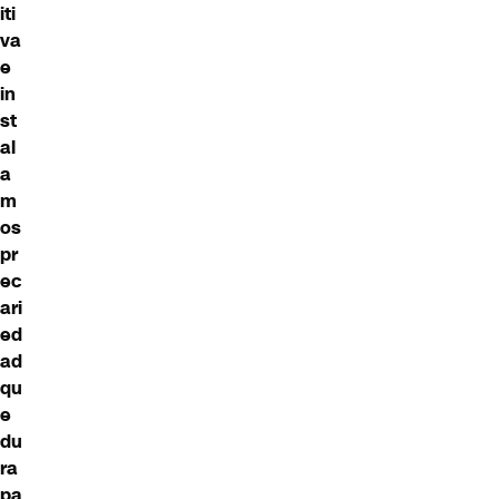
iti
va
e
in
st
al
a
m
os
pr
ec
ari
ed
ad
qu
e
du
ra
pa