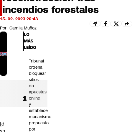
Futuro 360
incendios forestales
Opinión
15- 02- 2023 20:43
Por
Camila Muñoz
LO
MÁS
LEÍDO
Tribunal
ordena
bloquear
sitios
de
apuestas
online
y
establece
mecanismo
propuesto
[d
por
sh