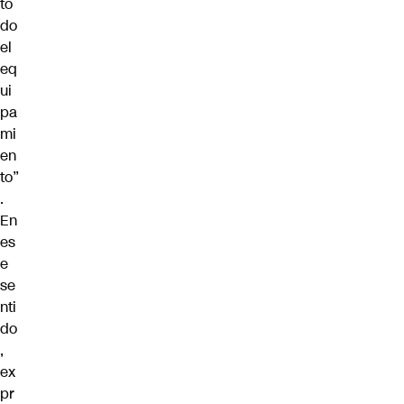
to
do
el
eq
ui
pa
mi
en
to”
.
En
es
e
se
nti
do
,
ex
pr