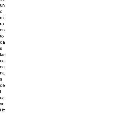
un
o
mi
ra
en
to
da
s
las
es
ce
na
s
de
l
ca
so
He