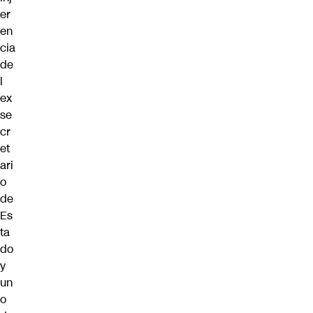
er
en
cia
de
l
ex
se
cr
et
ari
o
de
Es
ta
do
y
un
o