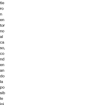
tie
ro
n
en
tor
no
al
ca
so,
co
nd
en
an
do
la
po
sib
le
inj