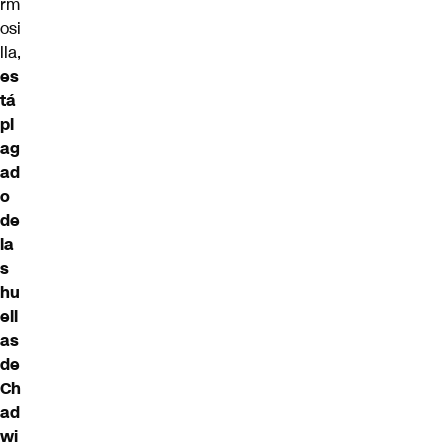
rm
osi
lla,
es
tá
pl
ag
ad
o
de
la
s
hu
ell
as
de
Ch
ad
wi