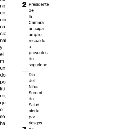
Presidente
ng
de
en
la
cia
Cámara
na
anticipa
cio
amplio
nal
respaldo
a
y
proyectos
el
de
m
seguridad
un
do
Día
del
po
Niño:
líti
Seremi
co,
de
qu
Salud
e
alerta
se
por
ha
riesgos