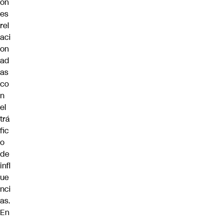
on
es
rel
aci
on
ad
as
co
n
el
trá
fic
o
de
infl
ue
nci
as.
En