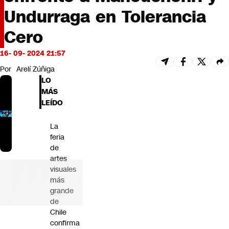
Futuro 360
Undurraga en Tolerancia
Opinión
Cero
16- 09- 2024 21:57
Por
Arelí Zúñiga
LO
MÁS
LEÍDO
La
feria
de
artes
visuales
más
grande
de
Chile
confirma