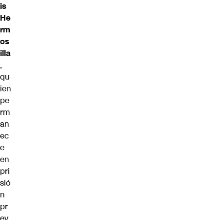
is
He
rm
os
illa
,
qu
ien
pe
rm
an
ec
e
en
pri
sió
n
pr
ev