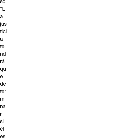
so.
“L
a
jus
tici
a
te
nd
rá
qu
e
de
ter
mi
na
r
si
él
es