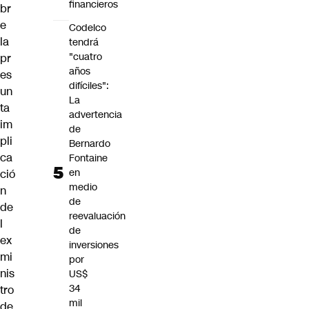
financieros
br
e
Codelco
la
tendrá
"cuatro
pr
años
es
difíciles":
un
La
ta
advertencia
im
de
pli
Bernardo
ca
Fontaine
en
ció
medio
n
de
de
reevaluación
l
de
ex
inversiones
mi
por
nis
US$
34
tro
mil
de