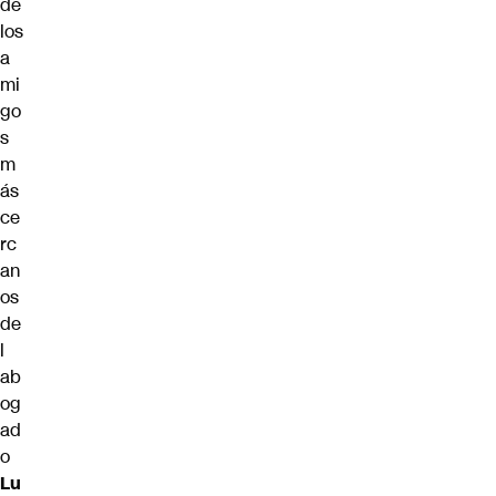
de
los
a
mi
go
s
m
ás
ce
rc
an
os
de
l
ab
og
ad
o
Lu