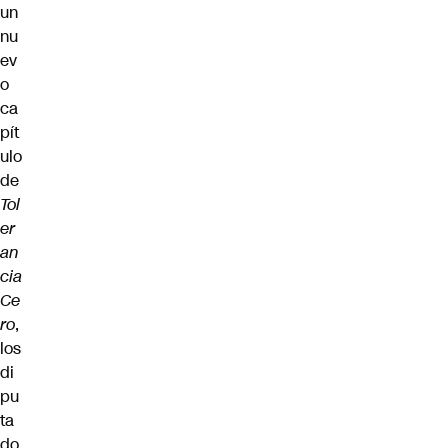
un
nu
ev
o
ca
pít
ulo
de
Tol
er
an
cia
Ce
ro
,
los
di
pu
ta
do