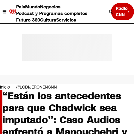
País
Mundo
Negocios
Radio
Podcast y Programas completos
CNN
Futuro 360
Cultura
Servicios
País
Mundo
Negocios
Inicio
#LODIJERONENCNN
“Están los antecedentes
Deportes
Programas completos
para que Chadwick sea
Cultura
Servicios
imputado”: Caso Audios
Bits
CNN Data
enfrentó a Manouchehri y
CNN tiempo