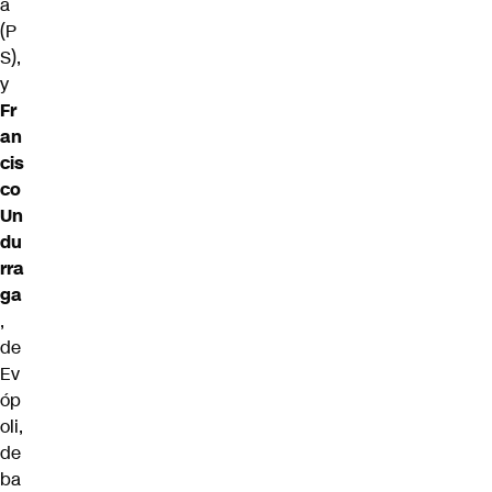
a
(P
S),
y
Fr
an
cis
co
Un
du
rra
ga
,
de
Ev
óp
oli,
de
ba