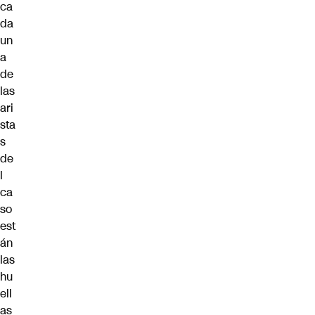
ca
da
un
a
de
las
ari
sta
s
de
l
ca
so
est
án
las
hu
ell
as