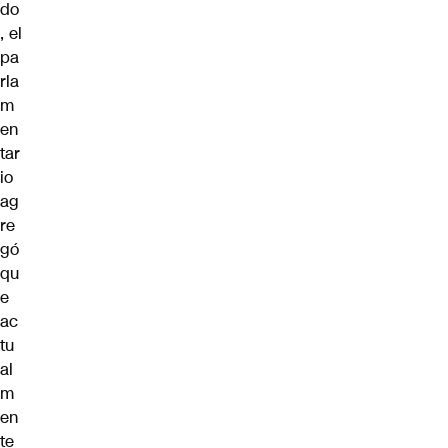
do
, el
pa
rla
m
en
tar
io
ag
re
gó
qu
e
ac
tu
al
m
en
te