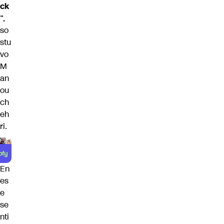
ck
“,
so
stu
vo
M
an
ou
ch
eh
ri.
En
es
e
se
nti