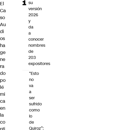
su
El
versión
Ca
2026
so
y
Au
da
di
a
os
conocer
ha
nombres
de
ge
203
ne
expositores
ra
do
“Esto
no
po
va
lé
a
mi
ser
ca
sufrido
en
como
la
lo
co
de
Quiroz”:
nti