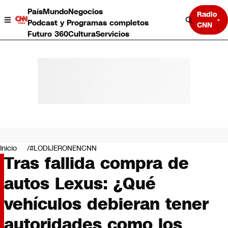
País
Mundo
Negocios
Radio
Podcast y Programas completos
CNN
Futuro 360
Cultura
Servicios
País
Mundo
Negocios
Inicio
#LODIJERONENCNN
Tras fallida compra de
Deportes
Programas completos
autos Lexus: ¿Qué
Cultura
Servicios
vehículos debieran tener
Bits
CNN Data
autoridades como los
CNN tiempo