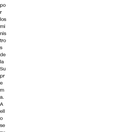
po
r
los
mi
nis
tro
s
de
la
Su
pr
e
m
a.
A
ell
o
se