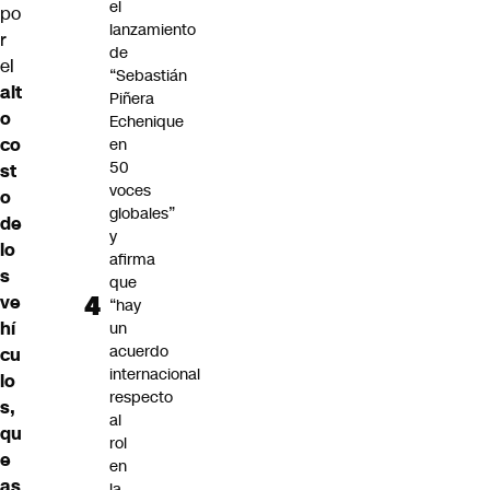
el
po
lanzamiento
r
de
el
“Sebastián
alt
Piñera
o
Echenique
co
en
50
st
voces
o
globales”
de
y
lo
afirma
s
que
ve
“hay
hí
un
acuerdo
cu
internacional
lo
respecto
s,
al
qu
rol
e
en
as
la