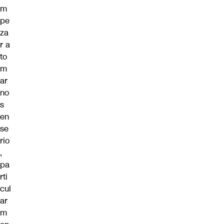
m
pe
za
r a
to
m
ar
no
s
en
se
rio
,
pa
rti
cul
ar
m