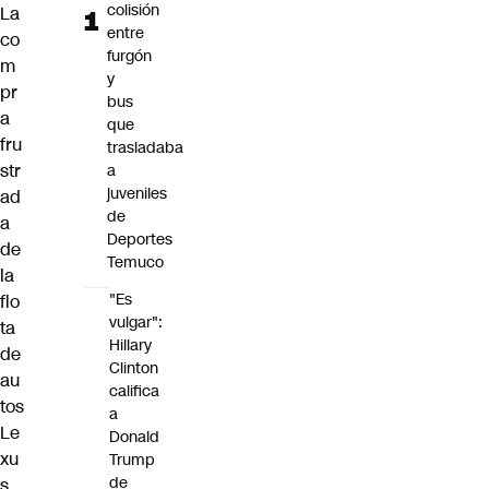
colisión
La
entre
co
furgón
m
y
pr
bus
a
que
fru
trasladaba
str
a
juveniles
ad
de
a
Deportes
de
Temuco
la
"Es
flo
vulgar":
ta
Hillary
de
Clinton
au
califica
tos
a
Le
Donald
xu
Trump
de
s