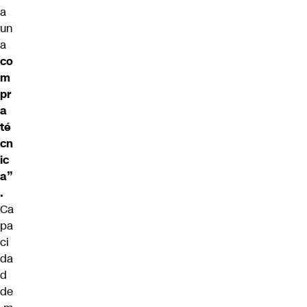
a
un
a
co
m
pr
a
té
cn
ic
a”
.
Ca
pa
ci
da
d
de