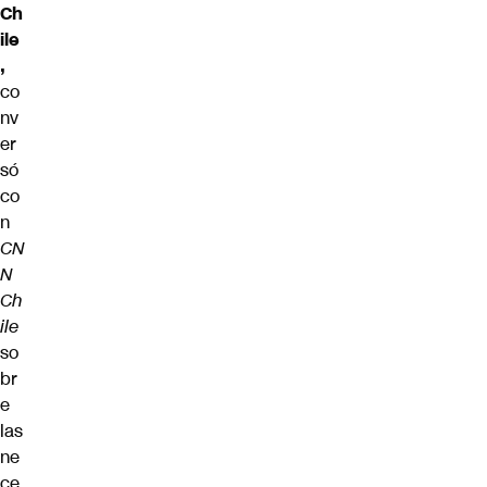
Ch
ile
,
co
nv
er
só
co
n
CN
N
Ch
ile
so
br
e
las
ne
ce