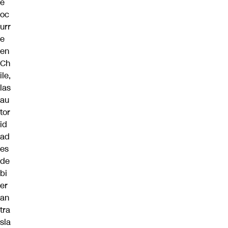
e
oc
urr
e
en
Ch
ile,
las
au
tor
id
ad
es
de
bi
er
an
tra
sla