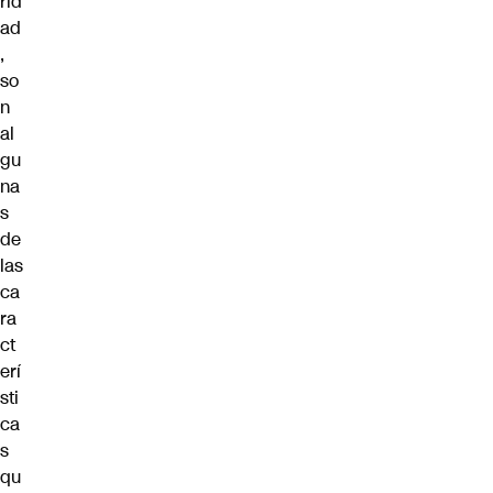
rid
ad
,
so
n
al
gu
na
s
de
las
ca
ra
ct
erí
sti
ca
s
qu