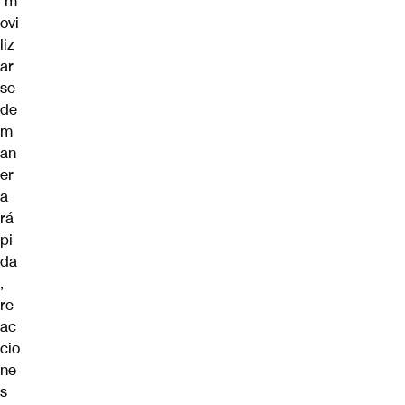
m
ovi
liz
ar
se
de
m
an
er
a
rá
pi
da
,
re
ac
cio
ne
s