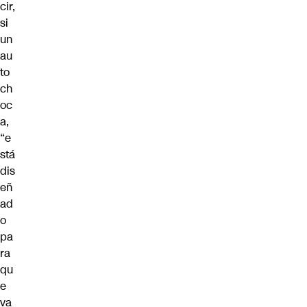
cir,
si
un
au
to
ch
oc
a,
“e
stá
dis
eñ
ad
o
pa
ra
qu
e
va