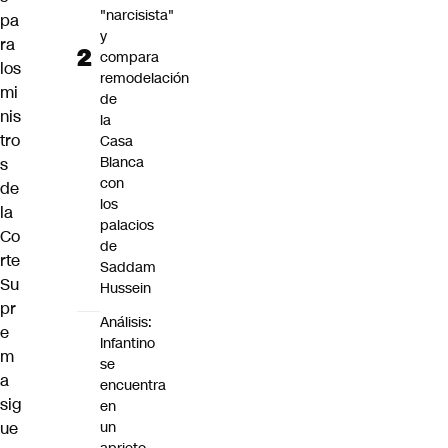
"narcisista"
pa
y
ra
compara
los
remodelación
mi
de
nis
la
tro
Casa
Blanca
s
con
de
los
la
palacios
Co
de
rte
Saddam
Su
Hussein
pr
Análisis:
e
Infantino
m
se
a
encuentra
sig
en
ue
un