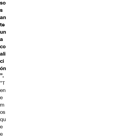
so
s
an
te
un
a
co
ali
ci
ón
”.
“T
en
e
m
os
qu
e
e