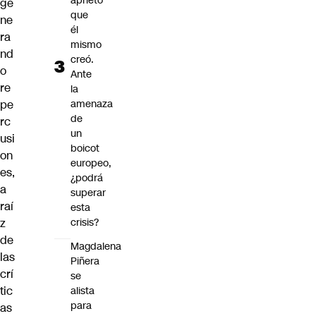
aprieto
ge
que
ne
él
ra
mismo
nd
creó.
o
Ante
re
la
pe
amenaza
de
rc
un
usi
boicot
on
europeo,
es,
¿podrá
a
superar
raí
esta
z
crisis?
de
Magdalena
las
Piñera
crí
se
tic
alista
para
as