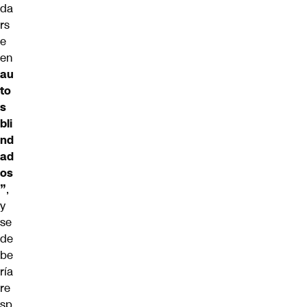
da
rs
e
en
au
to
s
bli
nd
ad
os
”
,
y
se
de
be
ría
re
sp