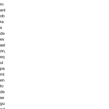
m
ani
ob
ra
s
de
ev
asi
ón,
eq
ui
pa
mi
en
to
de
se
gu