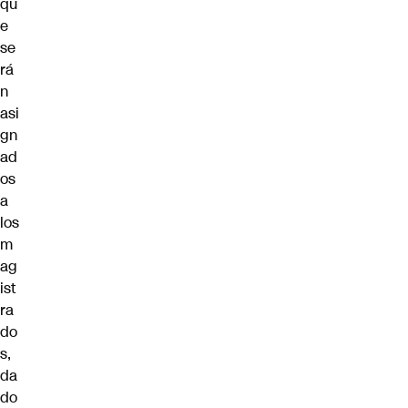
qu
e
se
rá
n
asi
gn
ad
os
a
los
m
ag
ist
ra
do
s,
da
do