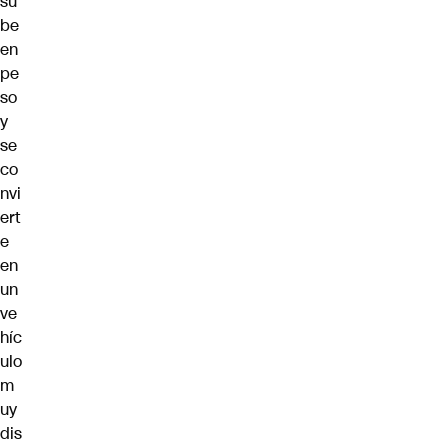
su
be
en
pe
so
y
se
co
nvi
ert
e
en
un
ve
híc
ulo
m
uy
dis