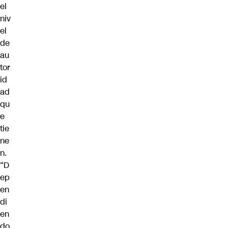
el
niv
el
de
au
tor
id
ad
qu
e
tie
ne
n.
“D
ep
en
di
en
do