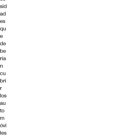
sid
ad
es
qu
e
de
be
ría
n
cu
bri
r
los
au
to
m
óvi
les