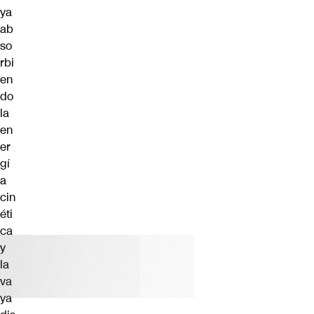
ya
ab
so
rbi
en
do
la
en
er
gí
a
cin
éti
ca
y
la
va
ya