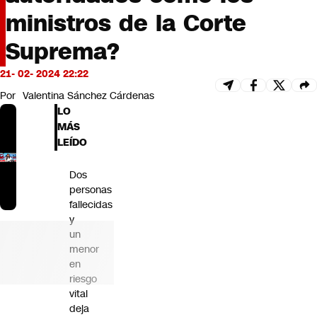
Futuro 360
ministros de la Corte
Opinión
Suprema?
21- 02- 2024 22:22
Por
Valentina Sánchez Cárdenas
LO
MÁS
LEÍDO
Dos
personas
fallecidas
y
un
menor
en
riesgo
vital
deja