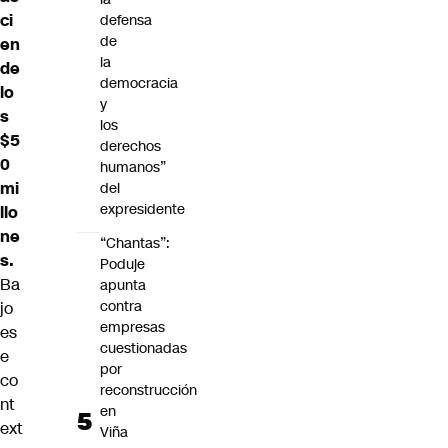
ci
defensa
de
en
la
de
democracia
lo
y
s
los
$5
derechos
0
humanos”
mi
del
expresidente
llo
ne
“Chantas”:
s.
Poduje
Ba
apunta
contra
jo
empresas
es
cuestionadas
e
por
co
reconstrucción
nt
en
ext
Viña