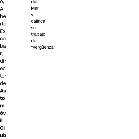
o,
del
Mar
Al
y
be
califica
rto
su
Es
trabajo
co
de
ba
"vergüenza"
r
,
dir
ec
tor
de
Au
to
m
óv
il
Cl
ub