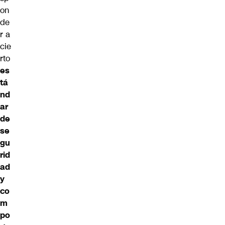
on
de
r a
cie
rto
es
tá
nd
ar
de
se
gu
rid
ad
y
co
m
po