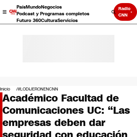
País
Mundo
Negocios
Radio
Podcast y Programas completos
CNN
Futuro 360
Cultura
Servicios
País
Mundo
Negocios
Inicio
#LODIJERONENCNN
Académico Facultad de
Deportes
Programas completos
Comunicaciones UC: “Las
Cultura
Servicios
empresas deben dar
Bits
CNN Data
seguridad con educación
CNN tiempo