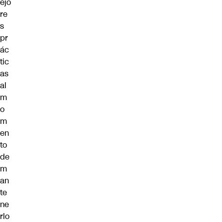
ejo
re
s
pr
ác
tic
as
al
m
o
m
en
to
de
m
an
te
ne
rlo