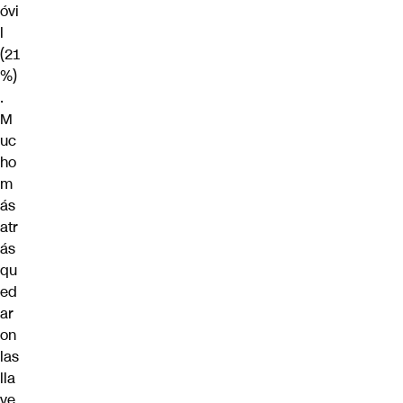
óvi
l
(21
%)
.
M
uc
ho
m
ás
atr
ás
qu
ed
ar
on
las
lla
ve