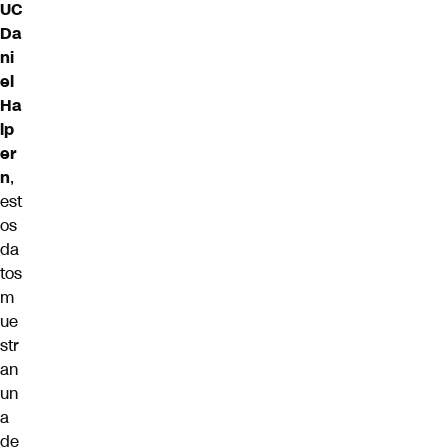
UC
Da
ni
el
Ha
lp
er
n
,
est
os
da
tos
m
ue
str
an
un
a
de