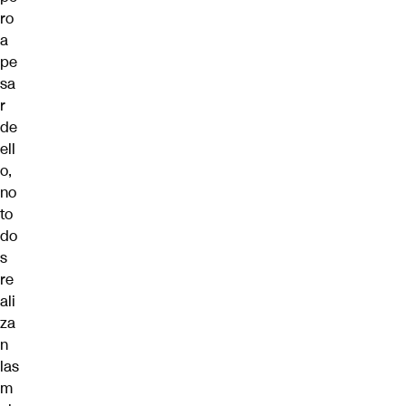
ro
a
pe
sa
r
de
ell
o,
no
to
do
s
re
ali
za
n
las
m