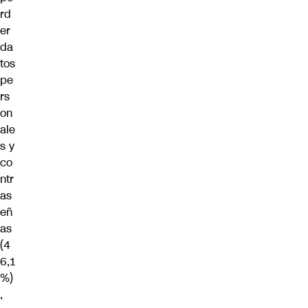
rd
er
da
tos
pe
rs
on
ale
s y
co
ntr
as
eñ
as
(4
6,1
%)
,