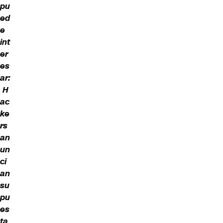
pu
ed
e
int
er
es
ar:
H
ac
ke
rs
an
un
ci
an
su
pu
es
ta