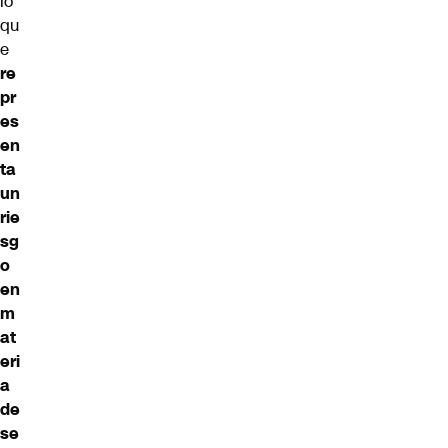
lo
qu
e
re
pr
es
en
ta
un
rie
sg
o
en
m
at
eri
a
de
se