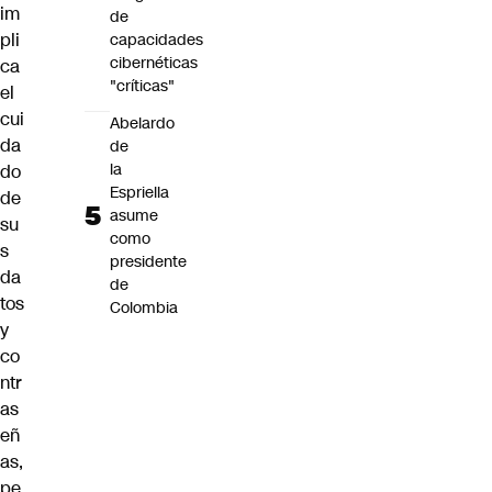
im
de
pli
capacidades
cibernéticas
ca
"críticas"
el
cui
Abelardo
da
de
la
do
Espriella
de
asume
su
como
s
presidente
da
de
tos
Colombia
y
co
ntr
as
eñ
as,
pe