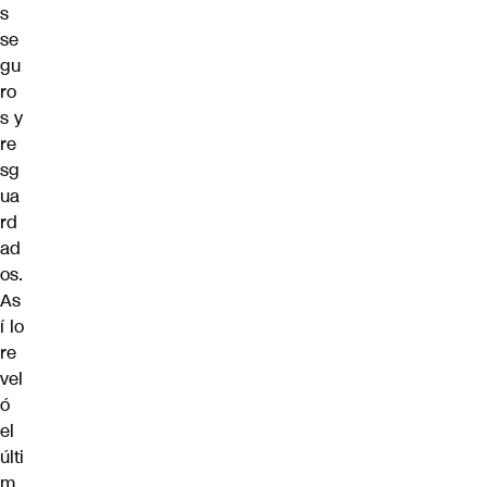
s
se
gu
ro
s y
re
sg
ua
rd
ad
os.
As
í lo
re
vel
ó
el
últi
m