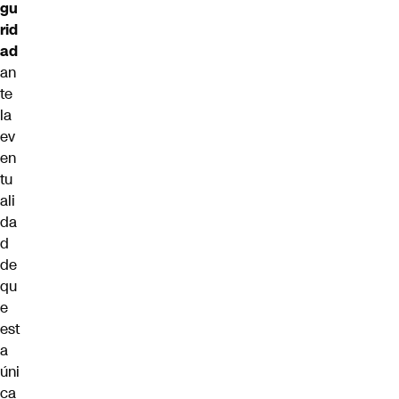
gu
rid
ad
an
te
la
ev
en
tu
ali
da
d
de
qu
e
est
a
úni
ca