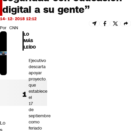
Futuro 360
digital a su gente”
Opinión
14- 12- 2018 12:12
Por
CNN
LO
MÁS
LEÍDO
Ejecutivo
descarta
apoyar
proyecto
que
establece
el
17
de
septiembre
como
Lo
feriado
s