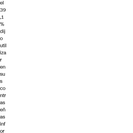
el
39
,1
%
dij
o
util
iza
r
en
su
s
co
ntr
as
eñ
as
inf
or