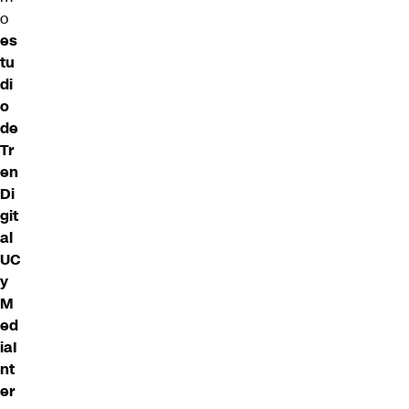
o
es
tu
di
o
de
Tr
en
Di
git
al
UC
y
M
ed
iaI
nt
er