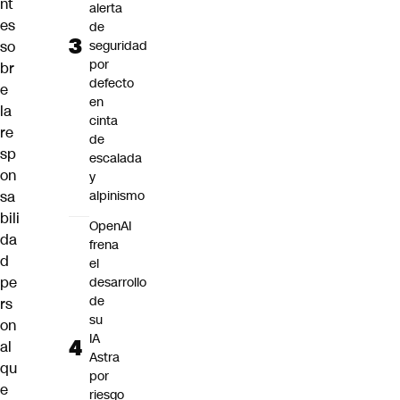
nt
alerta
es
de
so
seguridad
por
br
defecto
e
en
la
cinta
re
de
sp
escalada
on
y
sa
alpinismo
bili
OpenAI
da
frena
d
el
pe
desarrollo
de
rs
su
on
IA
al
Astra
qu
por
e
riesgo