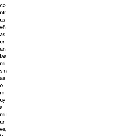
co
ntr
as
eñ
as
er
an
las
mi
sm
as
o
m
uy
si
mil
ar
es,