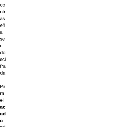
co
ntr
as
eñ
a
se
a
de
sci
fra
da
.
Pa
ra
el
ac
ad
é