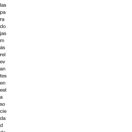
las
pa
ra
do
jas
m
ás
rel
ev
an
tes
en
est
a
so
cie
da
d