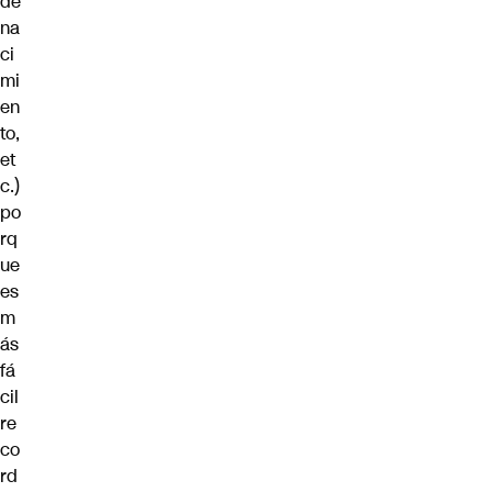
de
na
ci
mi
en
to,
et
c.)
po
rq
ue
es
m
ás
fá
cil
re
co
rd