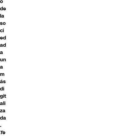
o
de
la
so
ci
ed
ad
a
un
a
m
ás
di
git
ali
za
da
.
Te