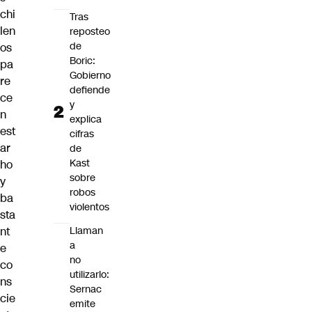
chi
Tras
len
reposteo
de
os
Boric:
pa
Gobierno
re
defiende
ce
y
n
explica
est
cifras
ar
de
Kast
ho
sobre
y
robos
ba
violentos
sta
nt
Llaman
a
e
no
co
utilizarlo:
ns
Sernac
cie
emite