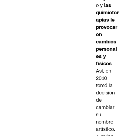
o y
las
quimioter
apias le
provocar
on
cambios
personal
es y
físicos
.
Así, en
2010
tomó la
decisión
de
cambiar
su
nombre
artístico.