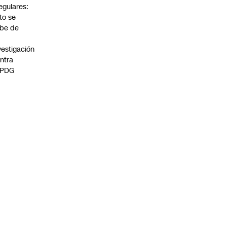
regulares:
to se
be de
vestigación
ntra
 PDG