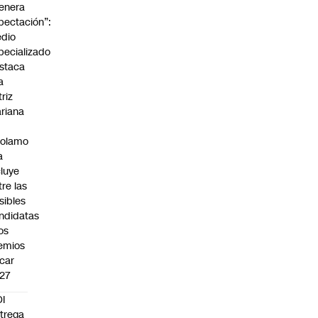
enera
pectación”:
dio
pecializado
staca
a
triz
riana
rolamo
a
cluye
tre las
sibles
ndidatas
los
emios
car
27
I
trega