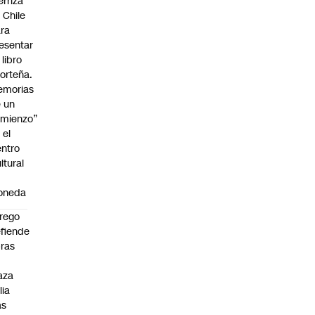
erriza
 Chile
ra
esentar
 libro
orteña.
emorias
 un
mienzo”
 el
ntro
ltural
a
oneda
rego
fiende
ras
n
aza
lia
as