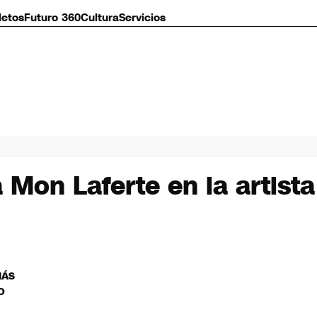
letos
Futuro 360
Cultura
Servicios
a Mon Laferte en la artist
MÁS
O