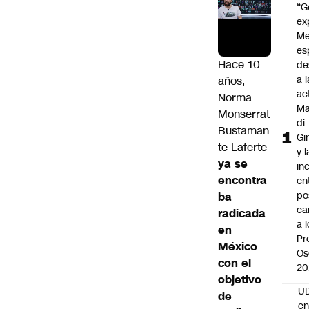
“G
ex
Me
es
Hace 10
de
a l
años,
ac
Norma
Ma
Monserrat
di
Bustaman
Gi
te Laferte
y l
ya se
in
encontra
en
po
ba
ca
radicada
a 
en
Pr
México
Os
con el
20
objetivo
UD
de
en