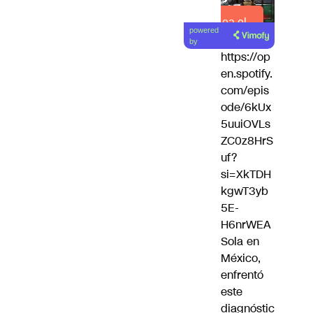
Lea el
powered
artículo
by
https://op
en.spotify.
com/epis
ode/6kUx
5uuiOVLs
ZC0z8HrS
uf?
si=XkTDH
kgwT3yb
5E-
H6nrWEA
Sola en
México,
enfrentó
este
diagnóstic