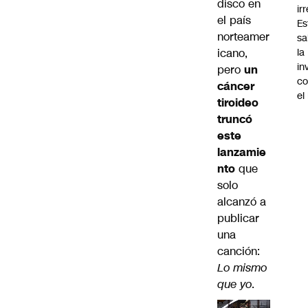
disco en
ir
el país
Es
norteamer
sa
icano,
la
in
pero
un
co
cáncer
el
tiroideo
truncó
este
lanzamie
nto
que
solo
alcanzó a
publicar
una
canción:
Lo mismo
que yo
.