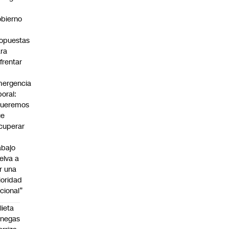
bierno
0
opuestas
ra
frentar
ergencia
boral:
Queremos
ue
cuperar
abajo
elva a
r una
ioridad
cional”
lieta
enegas