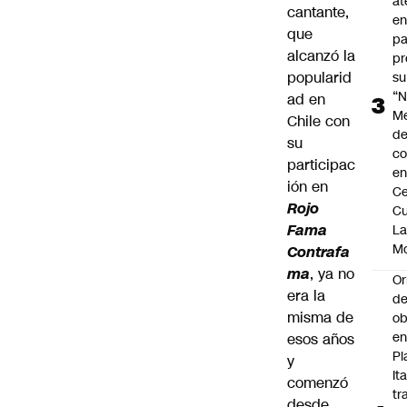
at
cantante,
en
que
pa
alcanzó la
pr
popularid
su
“N
ad en
M
Chile con
de
su
co
participac
en
ión en
Ce
Rojo
Cu
Fama
L
M
Contrafa
ma
, ya no
Or
era la
de
misma de
ob
e
esos años
Pl
y
Ita
comenzó
tr
desde