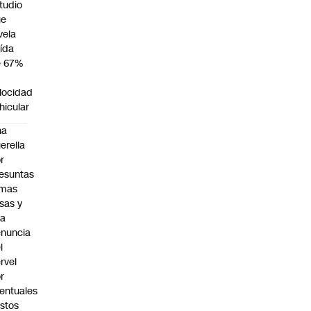
tudio
ue
vela
ída
e 67%
n
locidad
hicular
na
erella
r
esuntas
rmas
lsas y
na
nuncia
l
rvel
r
entuales
stos