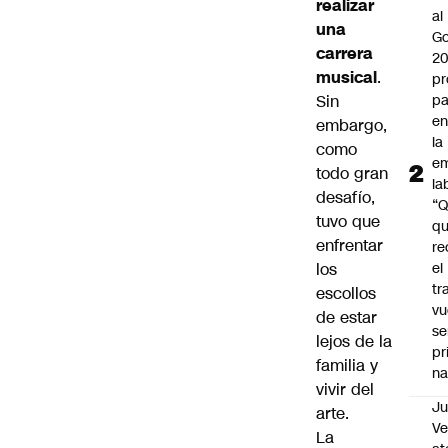
realizar
al
una
Go
carrera
2
musical
.
pr
Sin
pa
en
embargo,
la
como
em
todo gran
la
desafío,
“
tuvo que
q
enfrentar
re
los
el
tr
escollos
vu
de estar
se
lejos de la
pr
familia y
na
vivir del
Ju
arte.
V
La