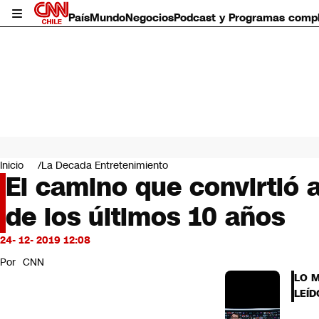
País
Mundo
Negocios
Podcast y Programas comp
País
Mundo
Inicio
La Decada Entretenimiento
Negocios
El camino que convirtió 
Deportes
de los últimos 10 años
Programas completos
Cultura
Servicios
24- 12- 2019 12:08
Bits
Por
CNN
CNN Data
LO 
CNN tiempo
LEÍD
Futuro 360
Opinión