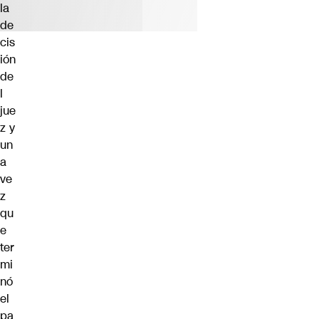
la
de
cis
ión
de
l
jue
z y
un
a
ve
z
qu
e
ter
mi
nó
el
pa