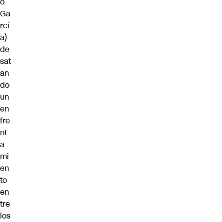
o
Ga
rcí
a)
de
sat
an
do
un
en
fre
nt
a
mi
en
to
en
tre
los