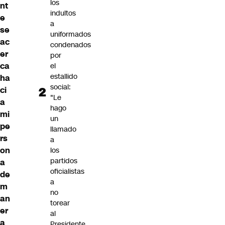
los
nt
indultos
e
a
se
uniformados
ac
condenados
er
por
ca
el
estallido
ha
social:
ci
"Le
a
hago
mi
un
pe
llamado
rs
a
on
los
partidos
a
oficialistas
de
a
m
no
an
torear
er
al
a
Presidente