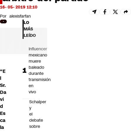
Futuro 360
16- 05- 2019 12:10
Opinión
Por
alexisfarfan
LO
MÁS
LEÍDO
Influencer
mexicano
muere
baleado
“E
durante
l
transmisión
Sr.
en
Da
vivo
vi
Schalper
d
y
Es
el
ca
debate
sobre
la