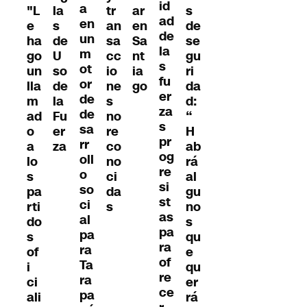
id
a
"L
la
tr
s
ar
ad
en
e
s
an
de
en
de
un
ha
de
sa
se
Sa
la
m
go
U
cc
gu
nt
s
ot
un
so
io
ri
ia
fu
or
lla
de
ne
da
go
er
de
m
la
s
d:
za
de
ad
Fu
no
“
s
sa
o
er
re
H
pr
rr
a
za
co
ab
og
oll
lo
no
rá
re
o
s
ci
al
si
so
pa
da
gu
st
ci
rti
s
no
as
al
do
s
pa
pa
s
qu
ra
ra
of
e
of
Ta
i
qu
re
ra
ci
er
ce
pa
ali
rá