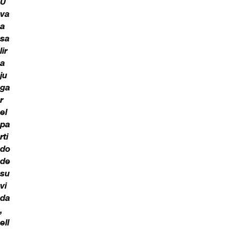
U
va
a
sa
lir
a
ju
ga
r
el
pa
rti
do
de
su
vi
da
,
ell