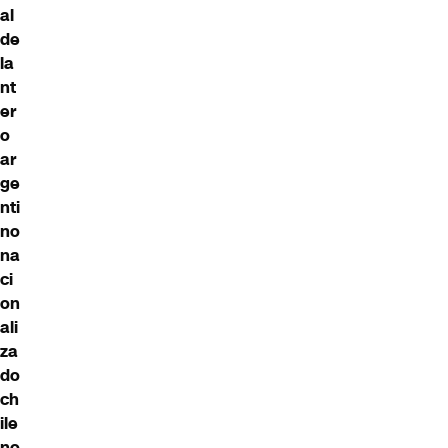
al
de
la
nt
er
o
ar
ge
nti
no
na
ci
on
ali
za
do
ch
ile
no