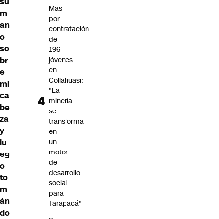
su
Mas
m
por
an
contratación
o
de
so
196
br
jóvenes
en
e
Collahuasi:
mi
"La
ca
minería
be
se
za
transforma
y
en
lu
un
motor
eg
de
o
desarrollo
to
social
m
para
án
Tarapacá"
do