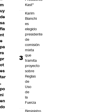
m
Kast"
uy
Karim
de
Bianchi
sa
es
fia
elegido
presidente
nt
de
e
comisión
pa
mixta
ra
que
pr
tramita
ot
proyecto
es
sobre
Reglas
tar
de
,
Uso
po
de
ni
la
en
Fuerza
do
Biministro