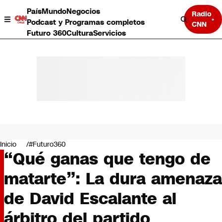
País
Mundo
Negocios
Radio
Podcast y Programas completos
CNN
Futuro 360
Cultura
Servicios
País
Mundo
Negocios
Inicio
#Futuro360
“Qué ganas que tengo de
Deportes
Programas completos
matarte”: La dura amenaza
Cultura
Servicios
de David Escalante al
Bits
CNN Data
árbitro del partido
CNN tiempo