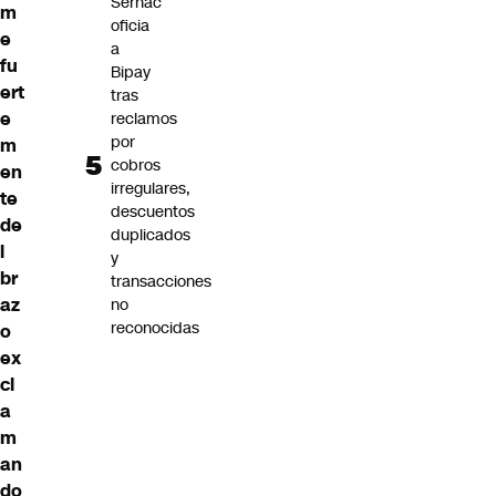
Sernac
m
oficia
e
a
fu
Bipay
ert
tras
e
reclamos
por
m
cobros
en
irregulares,
te
descuentos
de
duplicados
l
y
br
transacciones
az
no
reconocidas
o
ex
cl
a
m
an
do