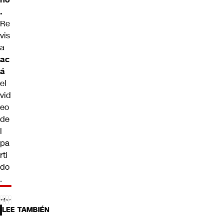
.
Re
vis
a
ac
á
el
vid
eo
de
l
pa
rti
do
.
LEE TAMBIÉN