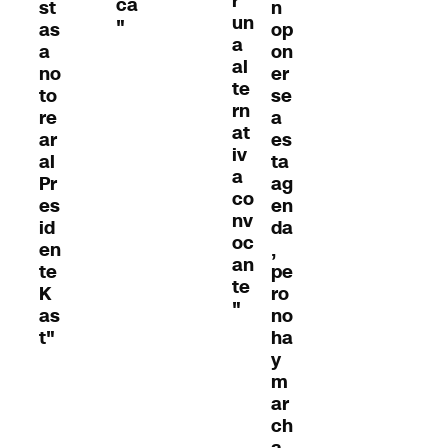
r
cá
st
n
un
"
as
op
a
a
on
al
no
er
te
to
se
rn
re
a
at
ar
es
iv
al
ta
a
Pr
ag
co
es
en
nv
id
da
oc
en
,
an
te
pe
te
K
ro
"
as
no
t"
ha
y
m
ar
ch
a