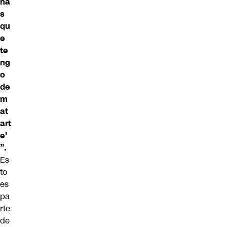
na
s
qu
e
te
ng
o
de
m
at
art
e'
”.
Es
to
es
pa
rte
de