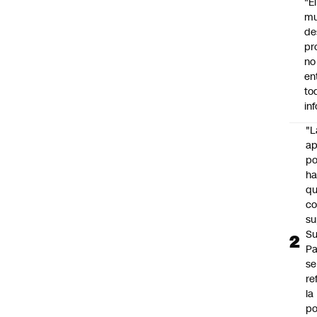
"É
m
de
pr
no
en
to
in
"L
ap
po
h
q
c
su
Su
P
se
re
la
po