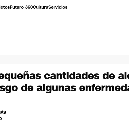
letos
Futuro 360
Cultura
Servicios
pequeñas cantidades de al
iesgo de algunas enferme
MÁS
O