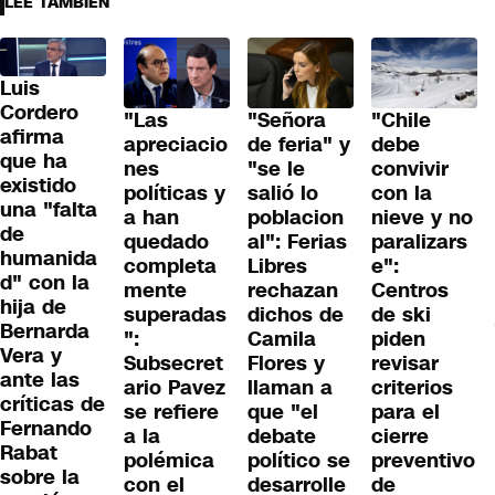
LEE TAMBIÉN
Luis
Cordero
"Las
"Señora
"Chile
afirma
apreciacio
de feria" y
debe
que ha
nes
"se le
convivir
existido
políticas y
salió lo
con la
una "falta
a han
poblacion
nieve y no
de
quedado
al": Ferias
paralizars
humanida
completa
Libres
e":
d" con la
mente
rechazan
Centros
hija de
superadas
dichos de
de ski
Bernarda
":
Camila
piden
Vera y
Subsecret
Flores y
revisar
ante las
ario Pavez
llaman a
criterios
críticas de
se refiere
que "el
para el
Fernando
a la
debate
cierre
Rabat
polémica
político se
preventivo
sobre la
con el
desarrolle
de