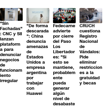
"Sin
"De forma
Fedecarne
CRUCH
Fachadas"
descarada
advierte
cuestiona
: CNC y SII
": China
por cierre
Registro
lanzan
denuncia
del Paso
Nacional
plataform
amenazas
Los
de
a para
de
Libertador
Vándalos:
denunciar
Estados
es: "Si
Pide
negocios
Unidos a
esto se
eliminar
de
empresa
mantiene,
restriccion
funcionam
argentina
probablem
es a la
iento
por
ente
gratuidad
irregular
trabajar
pueda
y becas
con
generar
Huawei
algún
nivel de
desabaste