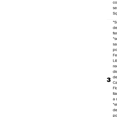
co
se
Sq
"S
d
fe
"s
sa
po
Fe
Li
re
di
d
Ca
Fl
ll
a 
"e
d
po