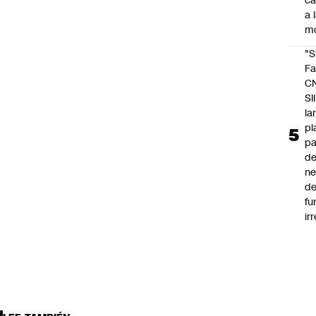
c
a 
m
"S
Fa
C
SII
la
pl
pa
de
ne
d
fu
ir