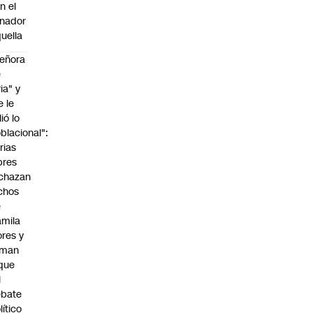
n el
nador
uella
eñora
e
ria" y
e le
lió lo
blacional":
rias
bres
chazan
chos
e
mila
ores y
aman
que
l
ebate
lítico