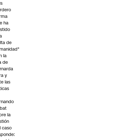
is
rdero
irma
e ha
istido
a
alta de
manidad"
n la
ja de
rnarda
ra y
te las
íticas
rnando
bat
bre la
stión
l caso
sponde: