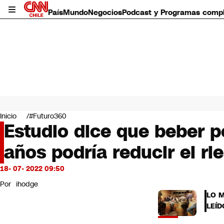
País
Mundo
Negocios
Podcast y Programas comp
País
Mundo
Inicio
#Futuro360
Negocios
Estudio dice que beber 
Deportes
años podría reducir el r
Programas completos
Cultura
Servicios
18- 07- 2022 09:50
Bits
Por
ihodge
CNN Data
LO 
CNN tiempo
LEÍD
Futuro 360
Opinión