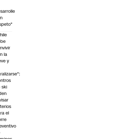
sarrolle
on
speto"
hile
ebe
nvivir
n la
eve y
o
ralizarse":
ntros
 ski
den
visar
iterios
ra el
erre
eventivo
e