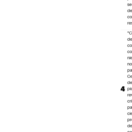
se
de
c
re
"C
d
co
co
ni
n
pa
Ce
de
pi
re
cr
pa
ci
pr
d