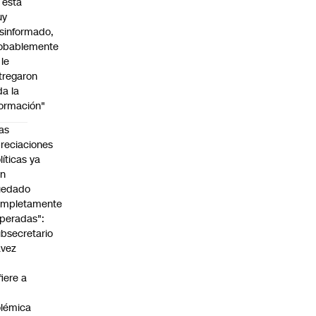
l está
uy
sinformado,
obablemente
 le
tregaron
da la
formación"
as
reciaciones
líticas ya
an
uedado
ompletamente
peradas":
bsecretario
avez
fiere a
lémica