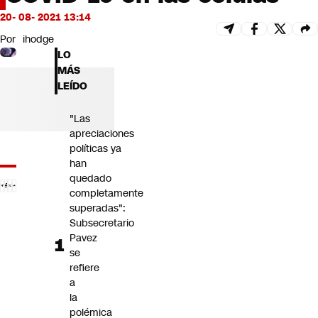
Futuro 360
20- 08- 2021 13:14
Opinión
Por
ihodge
LO
MÁS
LEÍDO
"Las
apreciaciones
políticas ya
han
quedado
completamente
superadas":
Subsecretario
Pavez
se
refiere
a
la
polémica