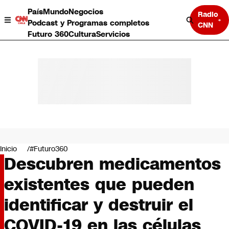
País
Mundo
Negocios
Radio
Podcast y Programas completos
CNN
Futuro 360
Cultura
Servicios
País
Mundo
Negocios
Inicio
#Futuro360
Descubren medicamentos
Deportes
Programas completos
existentes que pueden
Cultura
Servicios
identificar y destruir el
Bits
CNN Data
COVID-19 en las células
CNN tiempo