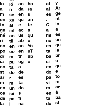
y
ic
an
ho
at
ió
Ar
a
da
ra
al
n
ge
m
en
s
es
se
nt
en
qu
an
:
xu
in
to
e
te
C
al
a
ge
ac
s
a
inf
es
né
us
qu
mi
an
un
ri
ab
e
no
til
qu
co
an
Yo
es
en
ie
po
en
uT
ta
co
br
dr
tr
ub
ba
m
e
ía
eg
e
si
pu
qu
co
a
en
ta
e
st
de
do
do
to
ar
es
pa
r
m
m
ta
vi
m
ar
en
do
m
un
á
os
s
en
ici
ba
de
fi
ta
pa
st
la
na
do
l