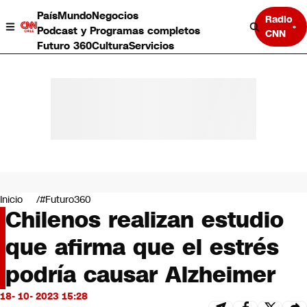
País
Mundo
Negocios
Radio
Podcast y Programas completos
CNN
Futuro 360
Cultura
Servicios
País
Mundo
Negocios
Inicio
#Futuro360
Chilenos realizan estudio
Deportes
Programas completos
que afirma que el estrés
Cultura
Servicios
podría causar Alzheimer
Bits
CNN Data
18- 10- 2023 15:28
CNN tiempo