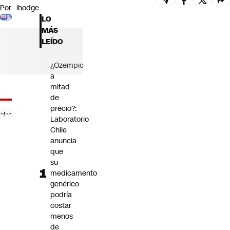
Por
ihodge
Futuro 360
LO
Opinión
MÁS
LEÍDO
¿Ozempic
a
mitad
de
precio?:
Laboratorio
Chile
anuncia
que
su
medicamento
genérico
podría
costar
menos
de