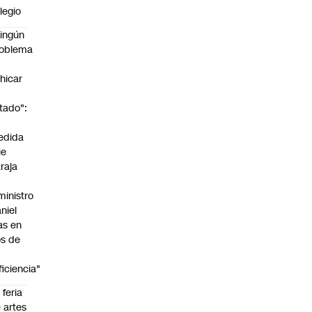
legio
ingún
roblema
n
hicar
tado":
a
edida
ue
raja
ministro
niel
as en
s de
ficiencia"
 feria
 artes