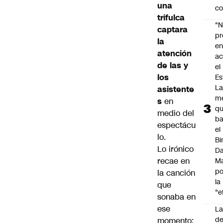
una
co
trifulca
"N
captara
p
la
e
atención
ac
de las y
el
los
Es
L
asistente
m
s
en
q
medio del
ba
espectácu
el
lo.
Bi
Lo irónico
Da
recae en
M
po
la canción
la
que
"e
sonaba en
ese
La
de
momento: