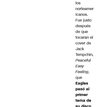
los
norteamer
icanos.
Fue justo
después
de que
tocaran el
cover de
Jack
Tempchin,
Peaceful
Easy
Feeling
,
que
Eagles
pasó al
primer
tema de
su disco