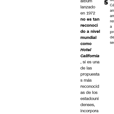
album
C
lanzado
an
en 1972
am
no es tan
re
reconoci
a
do a nivel
pr
mundial
d
se
como
Hotel
California
, sí es una
de las
propuesta
s más
reconocid
as de los
estadouni
denses,
incorpora