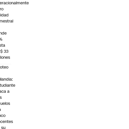
eracionalmente
ro
ilidad
mestral
nde
%
sta
$ 33
llones
roteo
n
ilandia:
tudiante
aca a
s
uelos
a
nco
centes
 su