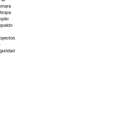
ámara
ticipa
plio
spaldo
oyectos
e
guridad