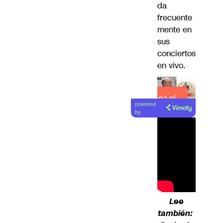
da
frecuente
mente en
sus
conciertos
en vivo.
Lea el
powered
artículo
by
Lee
también: