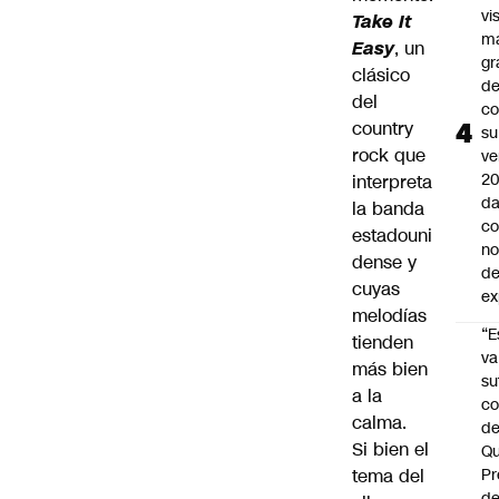
vi
Take It
m
Easy
, un
gr
clásico
de
del
co
country
su
rock que
ve
20
interpreta
da
la banda
co
estadouni
n
dense y
de
cuyas
ex
melodías
“E
tienden
va
más bien
su
a la
co
calma.
d
Si bien el
Qu
tema del
Pr
de