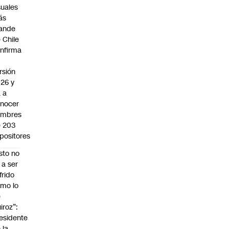
suales
ás
ande
 Chile
nfirma
rsión
26 y
 a
nocer
ombres
 203
positores
sto no
 a ser
frido
mo lo
e
iroz”:
esidente
 la