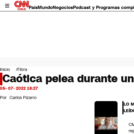
País
Mundo
Negocios
Podcast y Programas comp
País
Mundo
Inicio
Fibra
Negocios
Caótica pelea durante un
Deportes
Programas completos
05- 07- 2022 18:27
Cultura
Por
Carlos Pizarro
Servicios
LO 
Bits
LEÍD
CNN Data
CNN tiempo
C
Futuro 360
re
Opinión