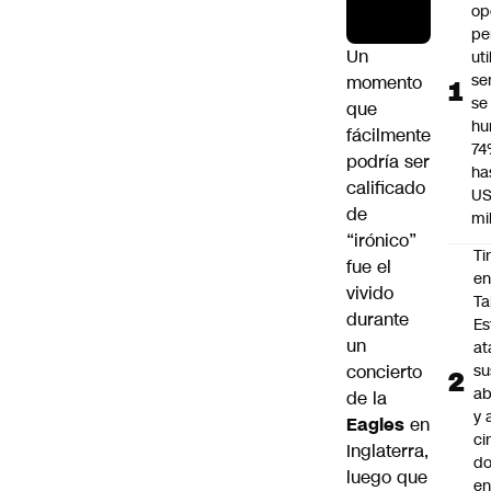
op
pe
Un
ut
se
momento
se
que
hu
fácilmente
74
podría ser
ha
calificado
US
de
mi
“irónico”
Ti
fue el
e
vivido
Ta
durante
Es
un
at
concierto
su
ab
de la
y 
Eagles
en
ci
Inglaterra,
do
luego que
en