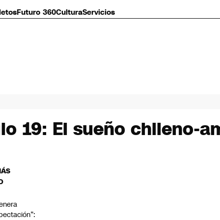
letos
Futuro 360
Cultura
Servicios
lo 19: El sueño chileno-a
MÁS
O
enera
pectación”: