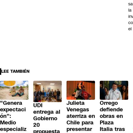
sa
la
in
co
el
LEE TAMBIÉN
“Genera
Julieta
Orrego
UDI
expectaci
Venegas
defiende
entrega al
ón”:
aterriza en
obras en
Gobierno
Medio
Chile para
Plaza
20
especializ
presentar
Italia tras
propuesta