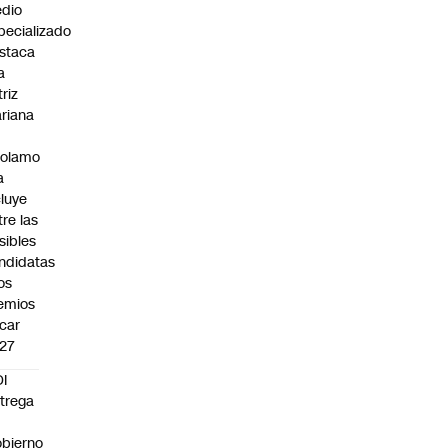
dio
pecializado
staca
a
triz
riana
rolamo
a
cluye
tre las
sibles
ndidatas
los
emios
car
27
I
trega
bierno