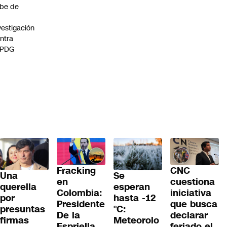
be de
vestigación
ntra
 PDG
Fracking
CNC
Una
Se
en
cuestiona
querella
esperan
Colombia:
iniciativa
por
hasta -12
Presidente
que busca
presuntas
°C:
De la
declarar
firmas
Meteorolo
Espriella
feriado el