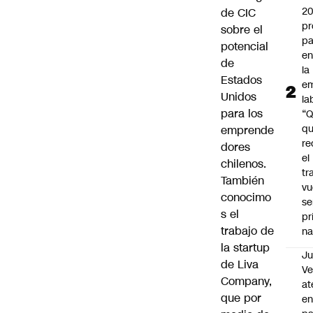
2
de CIC
pr
sobre el
pa
potencial
en
de
la
Estados
em
Unidos
la
para los
“
q
emprende
re
dores
el
chilenos.
tr
También
vu
conocimo
se
s el
pr
trabajo de
na
la startup
Ju
de Liva
V
Company,
at
que por
en