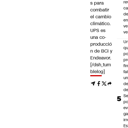
re
s para
ca
combatir
d
el cambio
e
climático.
ve
UPS es
ve
una co-
U
producció
qu
n de BCI y
po
Endeavor.
pr
[/dsh_tum
fi
blelog]
fa
u
de
de
Se
po
ev
ga
ir
Es