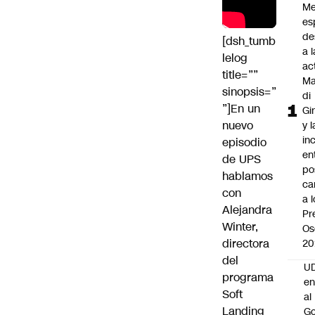
Me
es
de
[dsh_tumb
a l
lelog
ac
title=””
Ma
sinopsis=”
di
”]En un
Gi
nuevo
y l
in
episodio
en
de UPS
po
hablamos
ca
con
a 
Alejandra
Pr
Winter,
Os
directora
20
del
UD
programa
en
Soft
al
Landing
Go