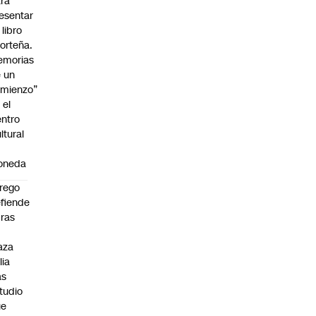
ra
esentar
 libro
orteña.
emorias
 un
mienzo”
 el
ntro
ltural
a
oneda
rego
fiende
ras
n
aza
lia
as
tudio
ue