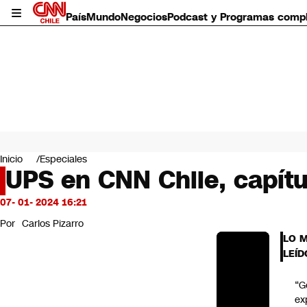
País
Mundo
Negocios
Podcast y Programas comp
País
Mundo
Inicio
Especiales
Negocios
UPS en CNN Chile, capítu
Deportes
Programas completos
07- 01- 2024 16:21
Cultura
Por
Carlos Pizarro
Servicios
LO 
Bits
LEÍD
CNN Data
CNN tiempo
“G
Futuro 360
ex
Opinión