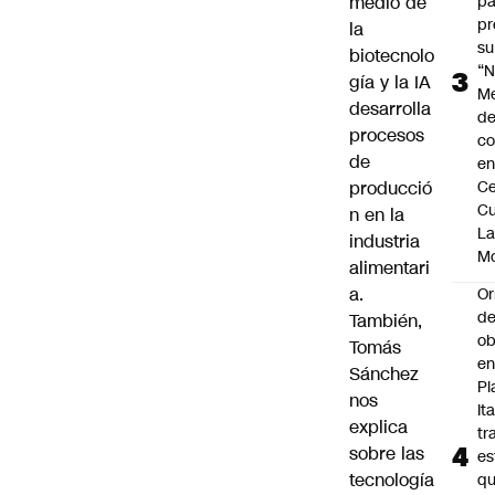
medio de
pa
pr
la
su
biotecnolo
“N
gía y la IA
M
desarrolla
de
procesos
co
de
en
producció
Ce
Cu
n en la
L
industria
M
alimentari
a.
Or
de
También,
ob
Tomás
e
Sánchez
Pl
nos
Ita
explica
tr
sobre las
es
tecnología
q