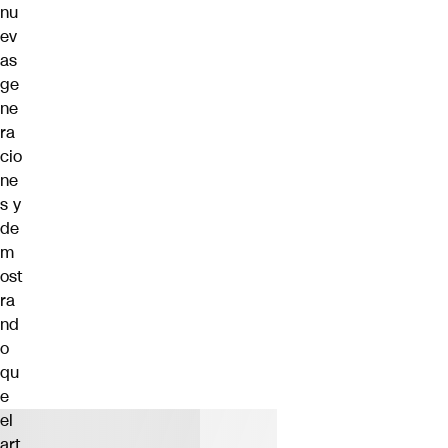
nu
ev
as
ge
ne
ra
cio
ne
s y
de
m
ost
ra
nd
o
qu
e
el
art