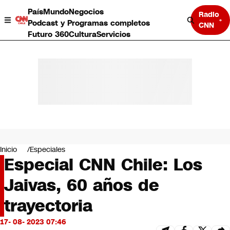
País
Mundo
Negocios
Radio
Podcast y Programas completos
CNN
Futuro 360
Cultura
Servicios
País
Mundo
Negocios
Inicio
Especiales
Especial CNN Chile: Los
Deportes
Programas completos
Jaivas, 60 años de
Cultura
Servicios
trayectoria
Bits
CNN Data
17- 08- 2023 07:46
CNN tiempo