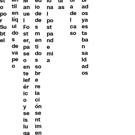
ed
st
M
io
dí
til
ad
a
io
o
an
na
as
en
os
de
de
po
ue
l
líq
ya
l
de
r
l
po
ui
es
ca
s
Su
Fo
st
do
ta
so
m
bt
st
pa
s
ba
en
el
er,
nd
de
n
ti
pa
e
va
sa
do
se
mi
pe
ld
s
o
a
o
ad
so
en
os
br
te
e
lef
re
ér
la
ic
ci
o
ón
y
se
se
nt
is
im
lu
en
ga