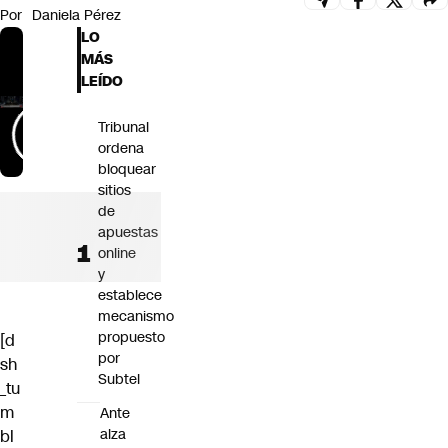
Por
Daniela Pérez
Futuro 360
LO
Opinión
MÁS
LEÍDO
Tribunal
ordena
bloquear
sitios
de
apuestas
online
y
establece
mecanismo
propuesto
[d
por
sh
Subtel
_tu
m
Ante
alza
bl