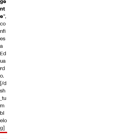
ge
nt
e
“,
co
nfi
es
a
Ed
ua
rd
o.
[/d
sh
_tu
m
bl
elo
g]