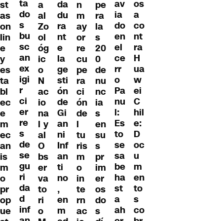
ta
os
av
da
st
a
n
pe
do
a
ia
du
as
al
m
ra
s
co
do
ra
on
Zo
ay
la
bu
nt
en
nt
lin
ol
or
s
sc
ra
el
e
e
óg
re
20
an
H
ce
la
y
ic
cu
0
ex
ua
rr
ge
es
o
pe
de
igi
w
o
sti
ta
N
ra
nu
r
ei
Pa
ón
bl
ac
ci
nc
ci
C
nu
de
ec
io
ón
ia
er
hil
l:
Gi
e
na
de
s
re
e:
Es
an
m
l y
l
en
s
D
to
ni
ec
al
tu
su
de
oc
se
Inf
an
O
ris
s
se
u
sa
an
is
bs
m
pr
gu
m
be
ti
m
er
o
im
ri
en
ha
no
o
va
in
er
da
to
st
,
pr
to
te
os
d
s
a
en
op
ri
rn
do
inf
co
ah
m
ue
o
ac
s
an
br
or