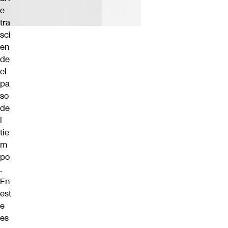
e
tra
sci
en
de
el
pa
so
de
l
tie
m
po
.
En
est
e
es