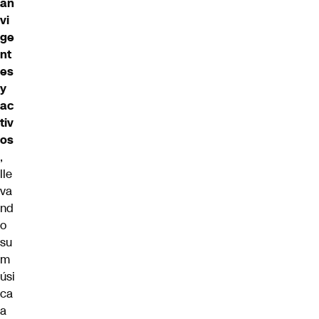
an
vi
ge
nt
es
y
ac
tiv
os
,
lle
va
nd
o
su
m
úsi
ca
a