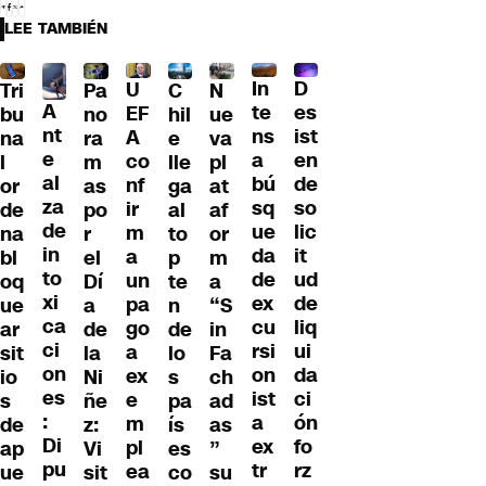
LEE TAMBIÉN
D
In
U
Tri
Pa
C
N
A
es
te
EF
bu
no
hil
ue
nt
ist
ns
A
na
ra
e
va
e
en
a
co
l
m
lle
pl
al
de
bú
nf
or
as
ga
at
za
so
sq
ir
de
po
al
af
de
lic
ue
m
na
r
to
or
in
it
da
a
bl
el
p
m
to
ud
de
un
oq
Dí
te
a
xi
de
ex
pa
ue
a
n
“S
ca
liq
cu
go
ar
de
de
in
ci
ui
rsi
a
sit
la
lo
Fa
on
da
on
ex
io
Ni
s
ch
es
ci
ist
e
s
ñe
pa
ad
:
ón
a
m
de
z:
ís
as
Di
fo
ex
pl
ap
Vi
es
”
pu
rz
tr
ea
ue
sit
co
su