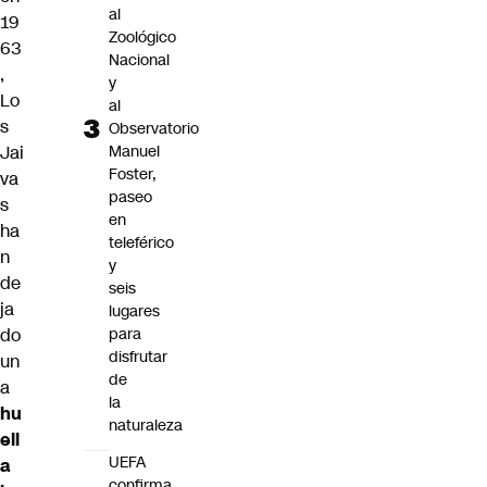
al
19
Zoológico
63
Nacional
,
y
Lo
al
s
Observatorio
Jai
Manuel
Foster,
va
paseo
s
en
ha
teleférico
n
y
de
seis
ja
lugares
do
para
disfrutar
un
de
a
la
hu
naturaleza
ell
UEFA
a
confirma