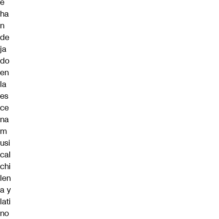
e
ha
n
de
ja
do
en
la
es
ce
na
m
usi
cal
chi
len
a y
lati
no