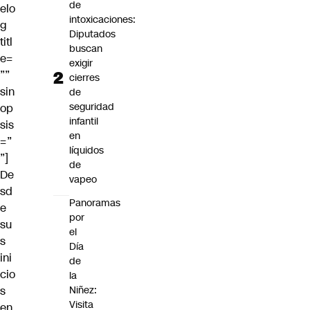
de
elo
intoxicaciones:
g
Diputados
titl
buscan
e=
exigir
””
cierres
sin
de
seguridad
op
infantil
sis
en
=”
líquidos
”]
de
De
vapeo
sd
Panoramas
e
por
su
el
s
Día
ini
de
cio
la
s
Niñez:
Visita
en