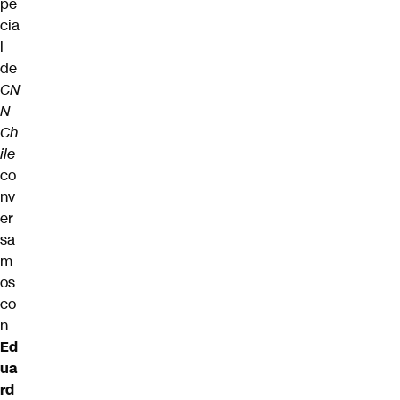
pe
cia
l
de
CN
N
Ch
ile
co
nv
er
sa
m
os
co
n
Ed
ua
rd