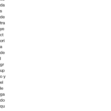
da
s
de
tra
ye
ct
ori
a
de
l
gr
up
o y
el
le
ga
do
qu