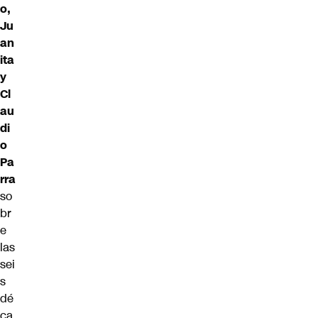
o,
Ju
an
ita
y
Cl
au
di
o
Pa
rra
so
br
e
las
sei
s
dé
ca