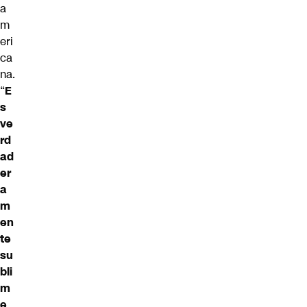
a
m
eri
ca
na.
“
E
s
ve
rd
ad
er
a
m
en
te
su
bli
m
e