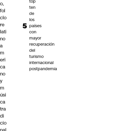
top
o,
ten
fol
de
clo
los
re
países
lati
con
mayor
no
recuperación
a
del
m
turismo
eri
internacional
ca
postpandemia
no
y
m
úsi
ca
tra
di
cio
nal