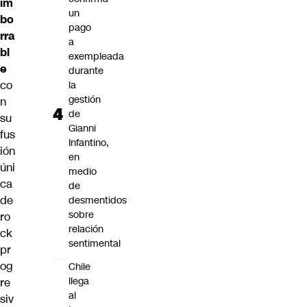
im
un
bo
pago
rra
a
bl
exempleada
e
durante
co
la
gestión
n
de
su
Gianni
fus
Infantino,
ión
en
úni
medio
ca
de
de
desmentidos
sobre
ro
relación
ck
sentimental
pr
og
Chile
llega
re
al
siv