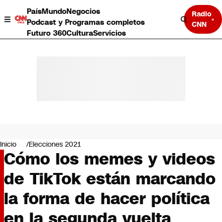
País
Mundo
Negocios
Radio
Podcast y Programas completos
CNN
Futuro 360
Cultura
Servicios
País
Mundo
Negocios
Inicio
Elecciones 2021
Cómo los memes y videos
Deportes
Programas completos
de TikTok están marcando
Cultura
Servicios
la forma de hacer política
Bits
CNN Data
en la segunda vuelta
CNN tiempo