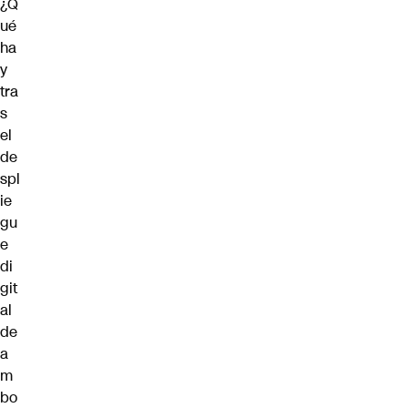
¿Q
ué
ha
y
tra
s
el
de
spl
ie
gu
e
di
git
al
de
a
m
bo