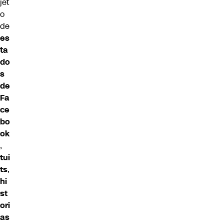
jet
o
de
es
ta
do
s
de
Fa
ce
bo
ok
,
tui
ts
,
hi
st
ori
as