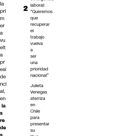
la
laboral:
pri
“Queremos
que
m
recuperar
er
el
a
trabajo
vu
vuelva
elt
a
a
ser
pr
una
prioridad
esi
nacional”
de
nci
Julieta
al,
Venegas
en
aterriza
en
la
Chile
s
para
re
presentar
de
su
s