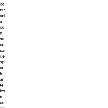
co
ntr
ast
a
co
n
su
us
ual
de
spl
an
te
an
te
los
m
ed