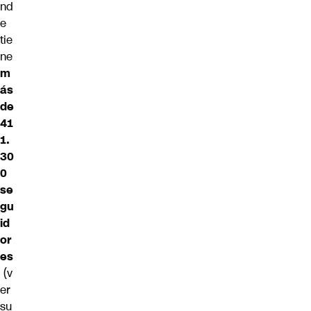
nd
e
tie
ne
m
ás
de
41
1.
30
0
se
gu
id
or
es
(v
er
su