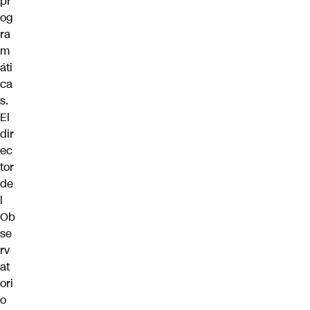
pr
og
ra
m
áti
ca
s.
El
dir
ec
tor
de
l
Ob
se
rv
at
ori
o