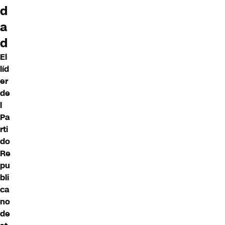
d
a
d
El
líd
er
de
l
Pa
rti
do
Re
pu
bli
ca
no
de