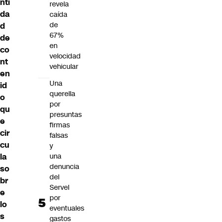
nti
revela
da
caída
de
d
67%
de
en
co
velocidad
nt
vehicular
en
Una
id
querella
o
por
qu
presuntas
e
firmas
cir
falsas
cu
y
una
la
denuncia
so
del
br
Servel
e
por
lo
eventuales
s
gastos