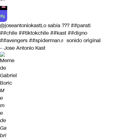
@joseantoniokast
Lo sabía ???
##parati
##chile
##tiktokchile
##kast
##digno
##avengers
##spiderman
♬ sonido original
– Jose Antonio Kast
M
e
m
e
de
Ga
bri