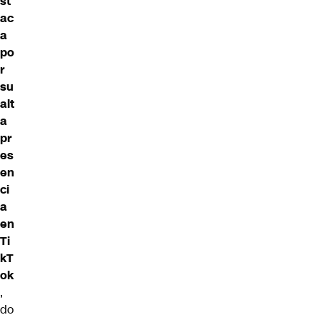
st
ac
a
po
r
su
alt
a
pr
es
en
ci
a
en
Ti
kT
ok
,
do