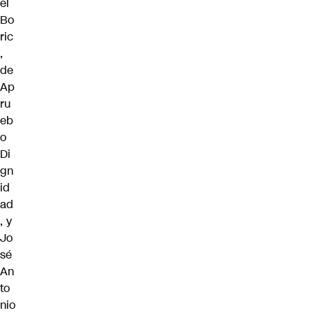
el
Bo
ric
,
de
Ap
ru
eb
o
Di
gn
id
ad
, y
Jo
sé
An
to
nio