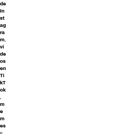
de
In
st
ag
ra
m
,
vi
de
os
en
Ti
kT
ok
,
m
e
m
es
y