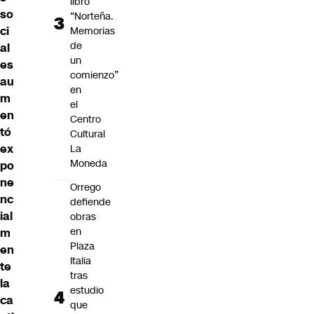
libro
so
“Norteña.
ci
Memorias
de
al
un
es
comienzo”
au
en
m
el
en
Centro
tó
Cultural
ex
La
Moneda
po
ne
Orrego
nc
defiende
ial
obras
en
m
Plaza
en
Italia
te
tras
la
estudio
ca
que