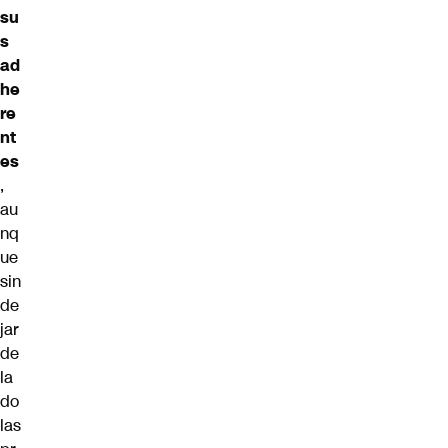
su
s
ad
he
re
nt
es
,
au
nq
ue
sin
de
jar
de
la
do
las