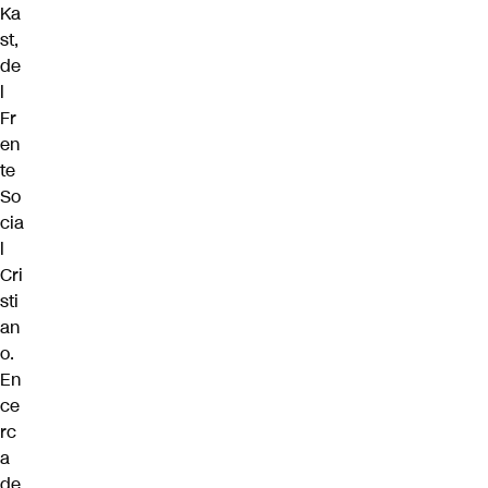
Ka
st
,
de
l
Fr
en
te
So
cia
l
Cri
sti
an
o.
En
ce
rc
a
de