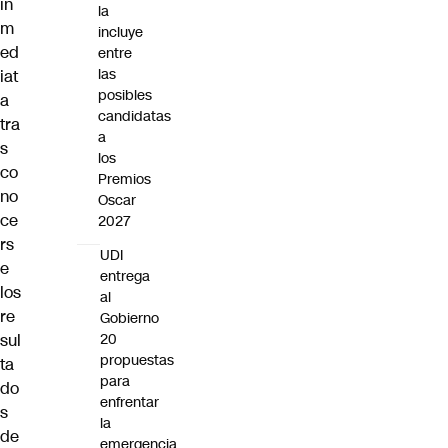
in
la
m
incluye
ed
entre
las
iat
posibles
a
candidatas
tra
a
s
los
co
Premios
no
Oscar
ce
2027
rs
UDI
e
entrega
los
al
re
Gobierno
20
sul
propuestas
ta
para
do
enfrentar
s
la
de
emergencia