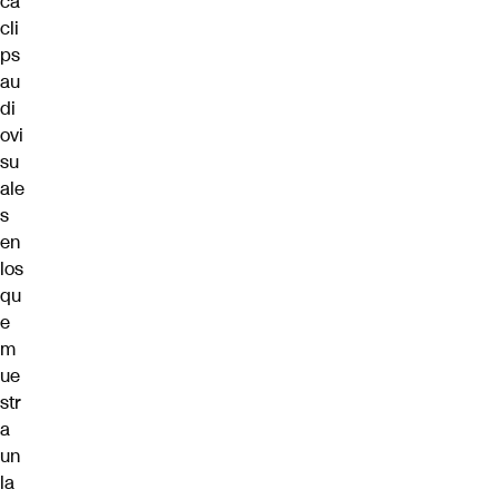
ca
cli
ps
au
di
ovi
su
ale
s
en
los
qu
e
m
ue
str
a
un
la