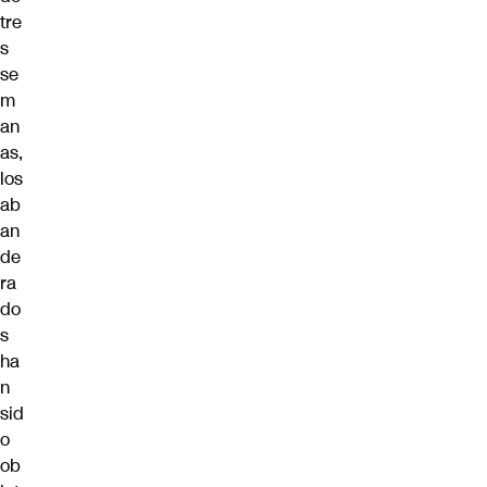
tre
s
se
m
an
as,
los
ab
an
de
ra
do
s
ha
n
sid
o
ob