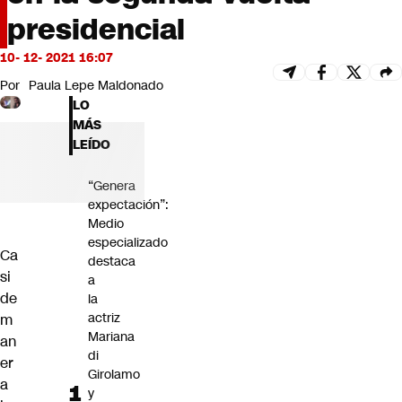
Futuro 360
presidencial
Opinión
10- 12- 2021 16:07
Por
Paula Lepe Maldonado
LO
MÁS
LEÍDO
“Genera
expectación”:
Medio
especializado
Ca
destaca
si
a
de
la
actriz
m
Mariana
an
di
er
Girolamo
a
y