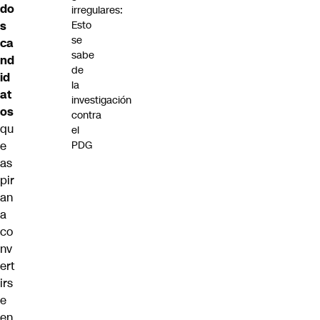
do
irregulares:
Esto
s
se
ca
sabe
nd
de
id
la
at
investigación
os
contra
qu
el
PDG
e
as
pir
an
a
co
nv
ert
irs
e
en