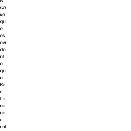
N
Ch
ile
qu
e
es
evi
de
nt
e
qu
e
Ka
st
tie
ne
un
a
est