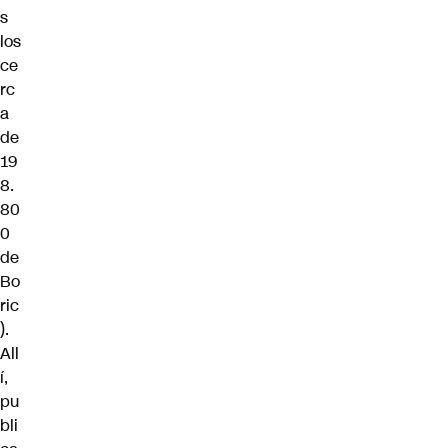
s
los
ce
rc
a
de
19
8.
80
0
de
Bo
ric
).
All
í,
pu
bli