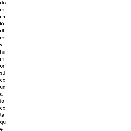
do
m
ás
lú
di
co
y
hu
m
orí
sti
co,
un
a
fa
ce
ta
qu
e