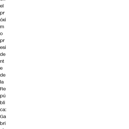
el
pr
óxi
m
o
pr
esi
de
nt
e
de
la
Re
pú
bli
ca:
Ga
bri