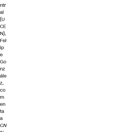
ntr
al
(U
CE
N),
Fel
ip
e
Go
nz
ále
z,
co
m
en
ta
a
CN