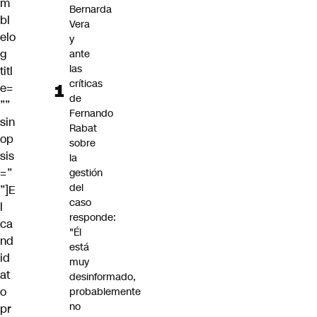
m
Bernarda
bl
Vera
elo
y
g
ante
las
titl
críticas
e=
de
””
Fernando
sin
Rabat
op
sobre
sis
la
=”
gestión
del
”]E
caso
l
responde:
ca
"Él
nd
está
id
muy
at
desinformado,
o
probablemente
no
pr