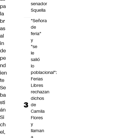
senador
pa
Squella
la
br
"Señora
de
as
feria"
al
y
in
"se
de
le
pe
salió
nd
lo
ien
poblacional":
Ferias
te
Libres
Se
rechazan
ba
dichos
sti
de
án
Camila
Si
Flores
ch
y
llaman
el,
a