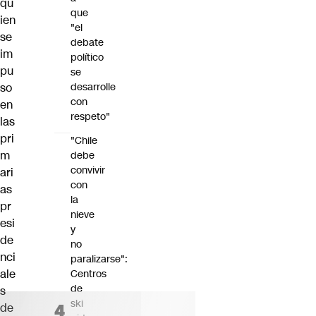
qu
que
ien
"el
se
debate
im
político
pu
se
so
desarrolle
con
en
respeto"
las
pri
"Chile
m
debe
convivir
ari
con
as
la
pr
nieve
esi
y
de
no
nci
paralizarse":
ale
Centros
de
s
ski
de