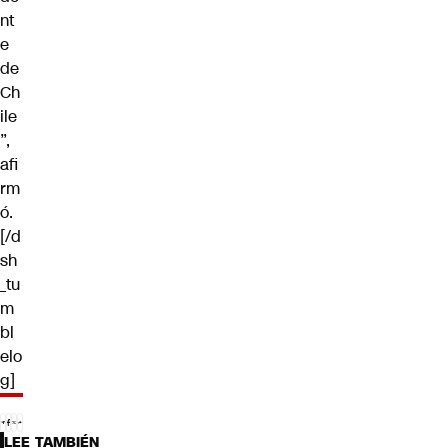
nt
e
de
Ch
ile
”,
afi
rm
ó.
[/d
sh
_tu
m
bl
elo
g]
LEE TAMBIÉN