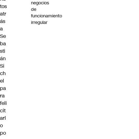
negocios
tos
de
atr
funcionamiento
ás
irregular
a
Se
ba
sti
án
Si
ch
el
pa
ra
feli
cit
arl
o
po