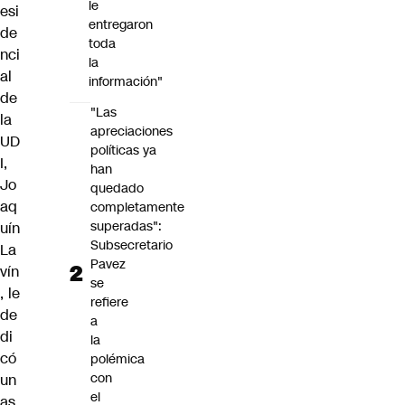
le
esi
entregaron
de
toda
nci
la
al
información"
de
"Las
la
apreciaciones
UD
políticas ya
I,
han
Jo
quedado
aq
completamente
superadas":
uín
Subsecretario
La
Pavez
vín
se
, le
refiere
de
a
di
la
có
polémica
con
un
el
as