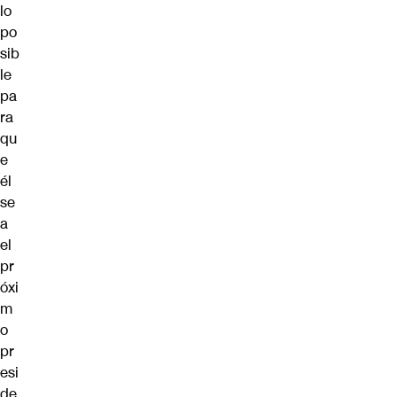
lo
po
sib
le
pa
ra
qu
e
él
se
a
el
pr
óxi
m
o
pr
esi
de