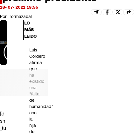
Futuro 360
18- 07- 2021 19:56
Opinión
Por
rormazabal
LO
MÁS
LEÍDO
Luis
Cordero
afirma
que
ha
existido
una
"falta
de
humanidad"
con
[d
la
sh
hija
_tu
de