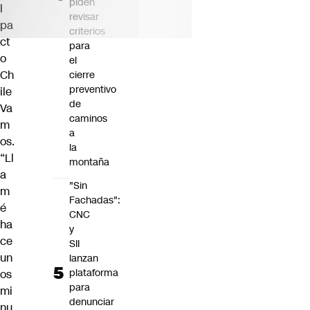
piden
l
revisar
pa
criterios
ct
para
o
el
Ch
cierre
preventivo
ile
de
Va
caminos
m
a
os.
la
“Ll
montaña
a
"Sin
m
Fachadas":
é
CNC
ha
y
ce
SII
un
lanzan
plataforma
os
para
mi
denunciar
nu