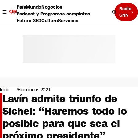
País
Mundo
Negocios
Radio
Podcast y Programas completos
CNN
Futuro 360
Cultura
Servicios
País
Mundo
Negocios
Inicio
Elecciones 2021
Lavín admite triunfo de
Deportes
Programas completos
Sichel: “Haremos todo lo
Cultura
Servicios
posible para que sea el
Bits
CNN Data
próximo presidente”
CNN tiempo