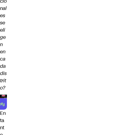
cio
nal
es
se
eli
ge
n
en
ca
da
dis
trit
o?
En
ta
nt
o,