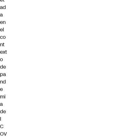
ad
a
en
el
co
nt
ext
o
de
pa
nd
e
mi
a
de
l
C
OV