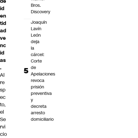
de
Bros.
id
Discovery
en
Joaquín
tid
Lavín
ad
León
ve
deja
nc
la
id
cárcel:
as
Corte
.
de
Apelaciones
Al
revoca
re
prisión
sp
preventiva
ec
y
to,
decreta
el
arresto
Se
domiciliario
rvi
cio