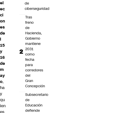
el
de
ec
ciberseguridad
ci
Tras
on
freno
es
de
de
Hacienda,
Gobierno
l
mantiene
15
2031
y
como
16
fecha
de
para
m
corredores
ay
del
Gran
o
,
Concepción
ha
y
Subsecretario
qu
de
Educación
ien
defiende
es