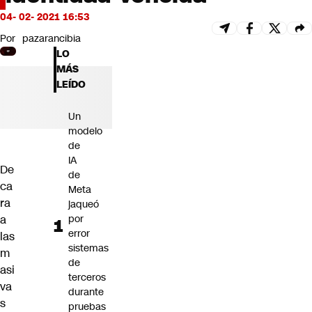
Futuro 360
04- 02- 2021 16:53
Opinión
Por
pazarancibia
LO
MÁS
LEÍDO
Un
modelo
de
IA
De
de
ca
Meta
ra
jaqueó
a
por
error
las
sistemas
m
de
asi
terceros
va
durante
s
pruebas