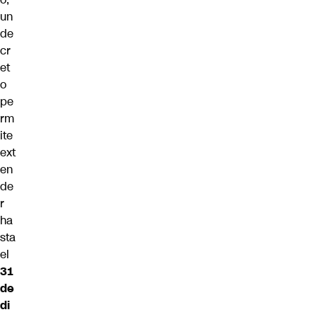
un
de
cr
et
o
pe
rm
ite
ext
en
de
r
ha
sta
el
31
de
di