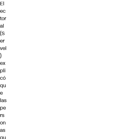
El
ec
tor
al
(S
er
vel
)
ex
pli
có
qu
e
las
pe
rs
on
as
qu