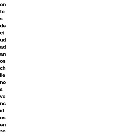
en
to
s
de
ci
ud
ad
an
os
ch
ile
no
s
ve
nc
id
os
en
20