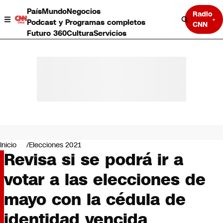
País
Mundo
Negocios
Radio
Podcast y Programas completos
CNN
Futuro 360
Cultura
Servicios
País
Mundo
Negocios
Inicio
Elecciones 2021
Revisa si se podrá ir a
Deportes
Programas completos
votar a las elecciones de
Cultura
Servicios
mayo con la cédula de
Bits
CNN Data
identidad vencida
CNN tiempo