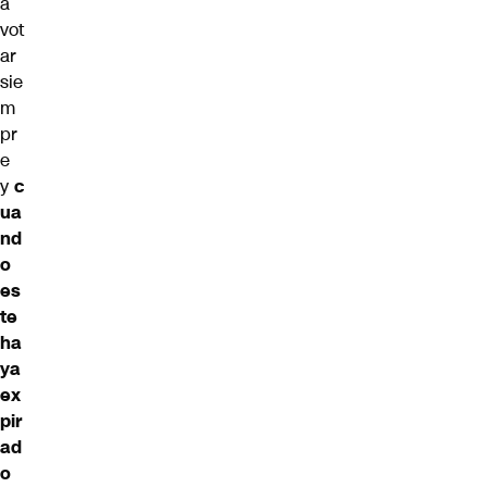
a
vot
ar
sie
m
pr
e
y
c
ua
nd
o
es
te
ha
ya
ex
pir
ad
o