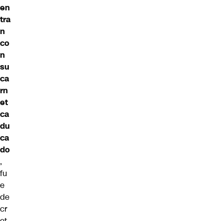
en
tra
n
co
n
su
ca
rn
et
ca
du
ca
do
,
fu
e
de
cr
et