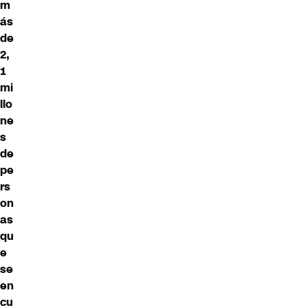
m
ás
de
2,
1
mi
llo
ne
s
de
pe
rs
on
as
qu
e
se
en
cu