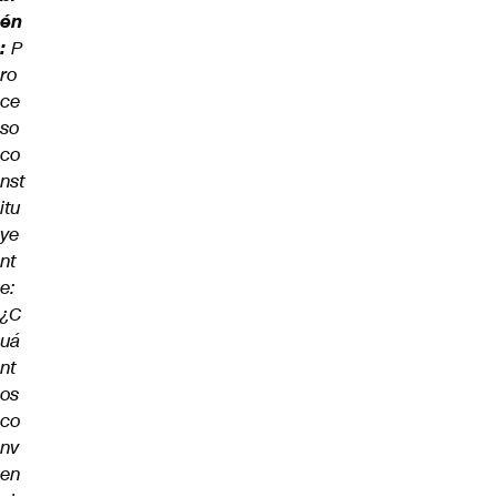
én
:
P
ro
ce
so
co
nst
itu
ye
nt
e:
¿C
uá
nt
os
co
nv
en