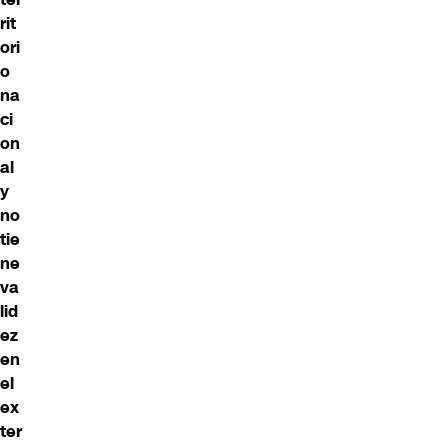
rit
ori
o
na
ci
on
al
y
no
tie
ne
va
lid
ez
en
el
ex
ter