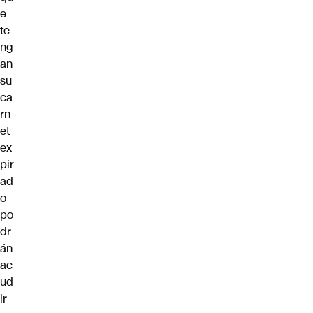
e
te
ng
an
su
ca
rn
et
ex
pir
ad
o
po
dr
án
ac
ud
ir