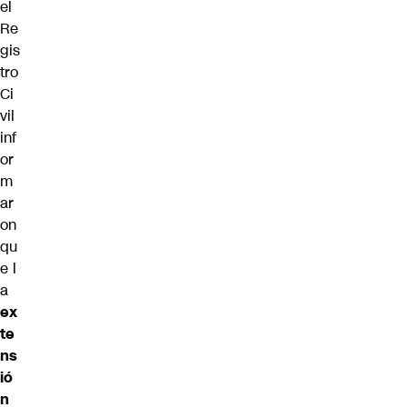
el
Re
gis
tro
Ci
vil
inf
or
m
ar
on
qu
e l
a
ex
te
ns
ió
n