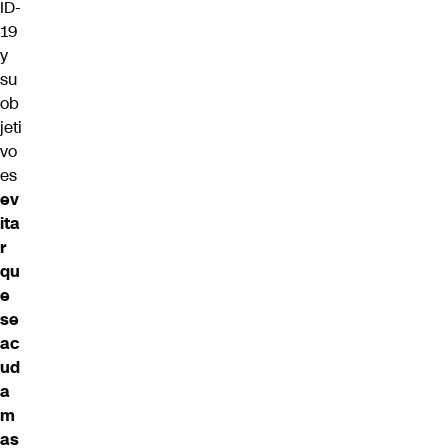
ID-
19
y
su
ob
jeti
vo
es
ev
ita
r
qu
e
se
ac
ud
a
m
as