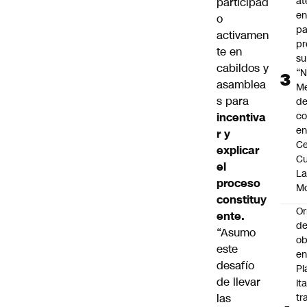
at
participad
en
o
pa
activamen
pr
te en
su
cabildos y
“N
asamblea
M
s para
de
co
incentiva
en
r y
Ce
explicar
Cu
el
L
proceso
M
constituy
Or
ente.
de
“Asumo
ob
este
e
desafío
Pl
de llevar
Ita
las
tr