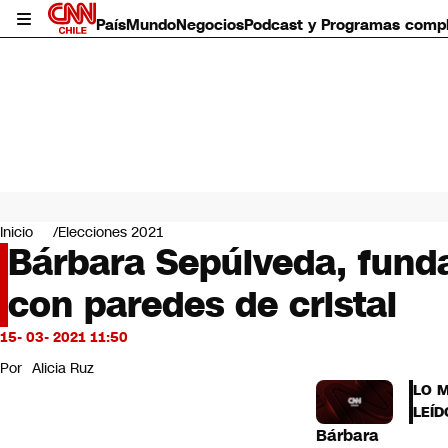
País
Mundo
Negocios
Podcast y Programas comp
País
Mundo
Inicio
Elecciones 2021
Negocios
Bárbara Sepúlveda, fund
Deportes
con paredes de cristal
Programas completos
Cultura
Servicios
15- 03- 2021 11:50
Bits
Por
Alicia Ruz
CNN Data
LO 
CNN tiempo
LEÍD
Futuro 360
Bárbara
Opinión