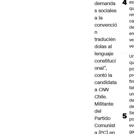
es
demanda
q
s sociales
re
a la
ca
convenció
d
n
e
traducién
ve
dolas al
ve
lenguaje
U
constituci
qu
onal”,
po
contó la
pr
fi
candidata
fa
a
CNN
u
Chile.
de
Militante
de
del
Se
Partido
po
Comunist
ev
ga
a (PC) en