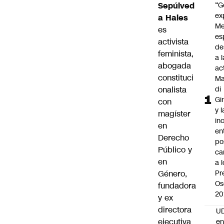
Sepúlved
“G
ex
a Hales
Me
es
es
activista
de
feminista,
a l
abogada
ac
constituci
Ma
onalista
di
Gi
con
y l
magíster
in
en
en
Derecho
po
Público y
ca
en
a 
Género,
Pr
Os
fundadora
20
y ex
directora
UD
ejecutiva
en