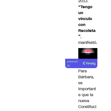
2013.
“Tengo
un
vínculo
con
Recoleta
”
,
manifestó.
Lea el
powered
artículo
by
Para
Bárbara,
es
important
e que la
nueva
Constituci