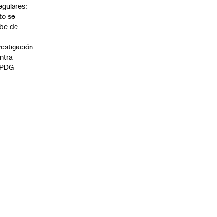
regulares:
to se
be de
vestigación
ntra
 PDG