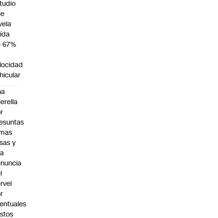
tudio
ue
vela
ída
e 67%
n
locidad
hicular
na
erella
r
esuntas
rmas
lsas y
na
nuncia
l
rvel
r
entuales
stos