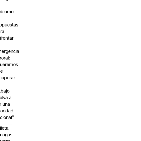
bierno
0
opuestas
ra
frentar
ergencia
boral:
Queremos
ue
cuperar
abajo
elva a
r una
ioridad
cional”
lieta
enegas