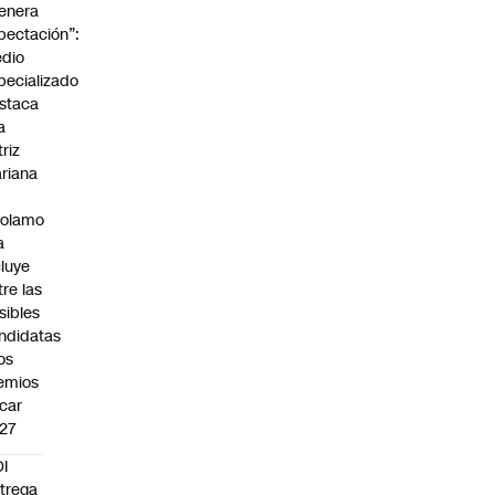
enera
pectación”:
dio
pecializado
staca
a
triz
riana
rolamo
a
cluye
tre las
sibles
ndidatas
los
emios
car
27
I
trega