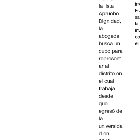
ir
la lista
Es
Apruebo
sa
Dignidad,
la
la
in
abogada
co
busca un
el
cupo para
represent
ar al
distrito en
el cual
trabaja
desde
que
egresó de
la
universida
d en