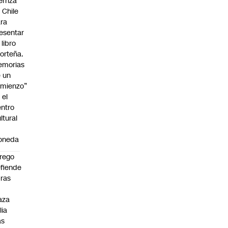
erriza
 Chile
ra
esentar
 libro
orteña.
emorias
 un
mienzo”
 el
ntro
ltural
a
oneda
rego
fiende
ras
n
aza
lia
as