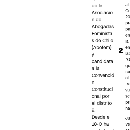
al
de la
Go
Asociació
2
n de
pr
Abogadas
pa
Feminista
en
s de Chile
la
(Abofem)
em
la
y
“
candidata
q
a la
re
Convenció
el
n
tr
Constituci
vu
onal por
se
pr
el
distrito
na
9
.
Desde el
Ju
18-O ha
V