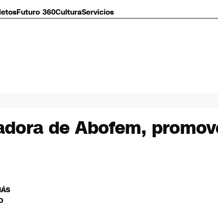
letos
Futuro 360
Cultura
Servicios
adora de Abofem, promov
MÁS
O