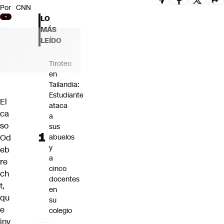
Por
CNN
Futuro 360
LO
Opinión
MÁS
LEÍDO
Tiroteo
en
Tailandia:
Estudiante
El
ataca
ca
a
so
sus
Od
abuelos
y
eb
a
re
cinco
ch
docentes
t,
en
qu
su
e
colegio
inv