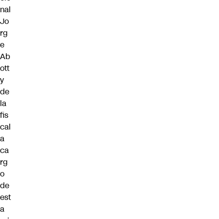
nal
Jo
rg
e
Ab
ott
y
de
la
fis
cal
a
ca
rg
o
de
est
a