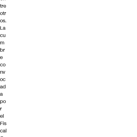
tre
otr
os.
La
cu
m
br
e
co
nv
oc
ad
a
po
r
el
Fis
cal