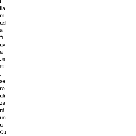
l
lla
m
ad
a
“L
av
a
Ja
to”
,
se
re
ali
za
rá
un
a
Cu