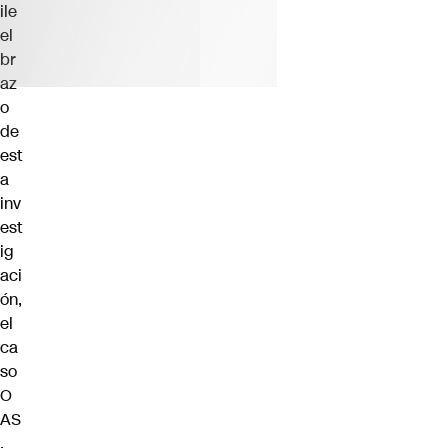
ile
el
br
az
o
de
est
a
inv
est
ig
aci
ón,
el
ca
so
O
AS
,