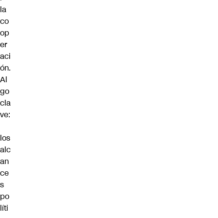
la
co
op
er
aci
ón.
Al
go
cla
ve:
los
alc
an
ce
s
po
líti