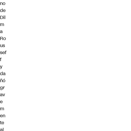
no
de
Dil
m
a
Ro
us
sef
f
y
da
ñó
gr
av
e
m
en
te
al