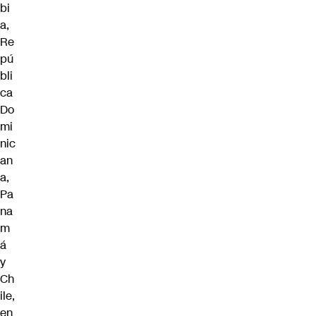
bi
a,
Re
pú
bli
ca
Do
mi
nic
an
a,
Pa
na
m
á
y
Ch
ile,
en