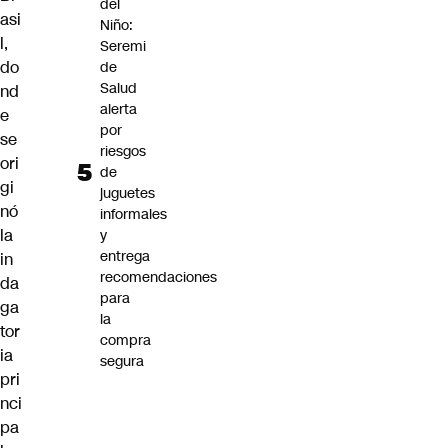
del
asi
Niño:
l,
Seremi
do
de
Salud
nd
alerta
e
por
se
riesgos
ori
de
gi
juguetes
nó
informales
la
y
entrega
in
recomendaciones
da
para
ga
la
tor
compra
ia
segura
pri
nci
pa