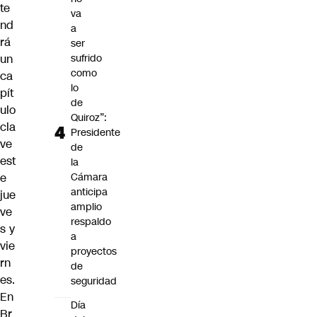
te
va
nd
a
rá
ser
un
sufrido
como
ca
lo
pít
de
ulo
Quiroz”:
cla
Presidente
ve
de
est
la
e
Cámara
anticipa
jue
amplio
ve
respaldo
s y
a
vie
proyectos
rn
de
es.
seguridad
En
Día
Br