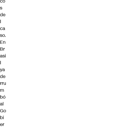
co
s
de
l
ca
so.
En
Br
asi
l
ya
de
rru
m
bó
al
Go
bi
er