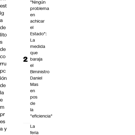
"Ningún
est
problema
ig
en
a
achicar
de
el
Estado":
lito
La
s
medida
de
que
co
baraja
rru
el
pc
Biministro
ión
Daniel
Mas
de
en
la
pos
e
de
m
la
pr
"eficiencia"
es
La
a y
feria