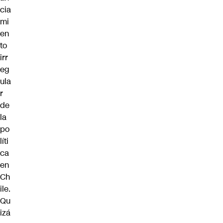
cia
mi
en
to
irr
eg
ula
r
de
la
po
líti
ca
en
Ch
ile.
Qu
izá