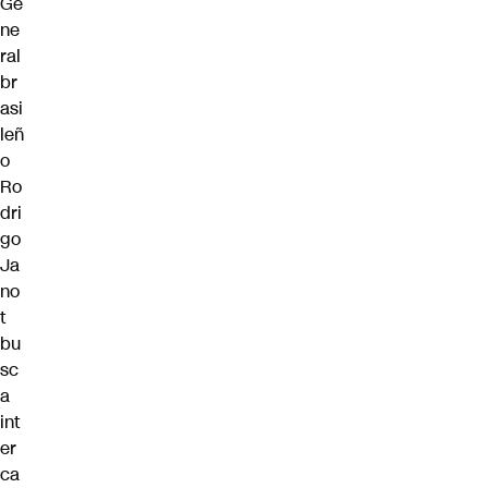
Ge
ne
ral
br
asi
leñ
o
Ro
dri
go
Ja
no
t
bu
sc
a
int
er
ca