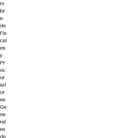
m
br
e
de
Fis
cal
es
y
Pr
oc
ur
ad
or
es
Ge
ne
ral
es
de