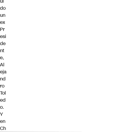
ui
do
un
ex
Pr
esi
de
nt
e,
Al
eja
nd
ro
Tol
ed
o.
Y
en
Ch