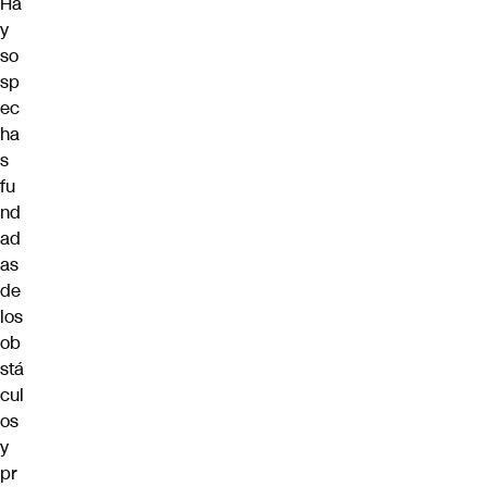
Ha
y
so
sp
ec
ha
s
fu
nd
ad
as
de
los
ob
stá
cul
os
y
pr