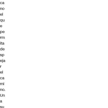
ca
no
el
qu
e
pe
rm
ita
de
sp
eja
r
el
ca
mi
no.
Un
a
su