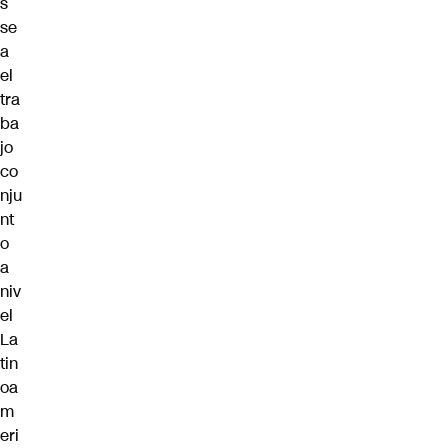
s
se
a
el
tra
ba
jo
co
nju
nt
o
a
niv
el
La
tin
oa
m
eri