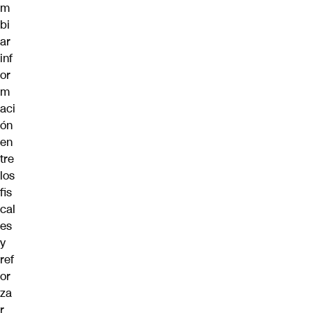
m
bi
ar
inf
or
m
aci
ón
en
tre
los
fis
cal
es
y
ref
or
za
r