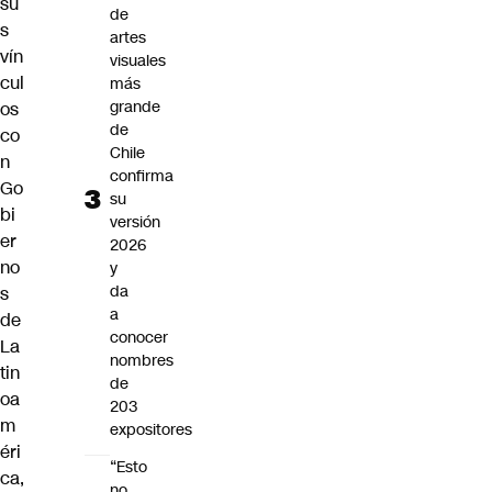
su
de
s
artes
vín
visuales
cul
más
grande
os
de
co
Chile
n
confirma
Go
su
bi
versión
er
2026
no
y
da
s
a
de
conocer
La
nombres
tin
de
oa
203
m
expositores
éri
“Esto
ca,
no