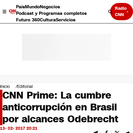
País
Mundo
Negocios
Radio
Podcast y Programas completos
CNN
Futuro 360
Cultura
Servicios
País
Mundo
Negocios
Inicio
Editorial
CNN Prime: La cumbre
Deportes
Programas completos
anticorrupción en Brasil
Cultura
Servicios
por alcances Odebrecht
Bits
CNN Data
13- 02- 2017 20:21
CNN tiempo