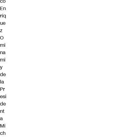
co
En
ríq
ue
z
O
mi
na
mi
y
de
la
Pr
esi
de
nt
a
Mi
ch