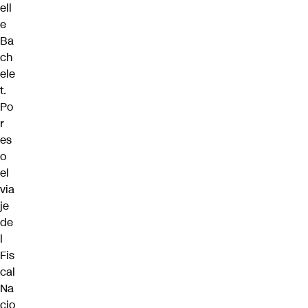
ell
e
Ba
ch
ele
t.
Po
r
es
o
el
via
je
de
l
Fis
cal
Na
cio