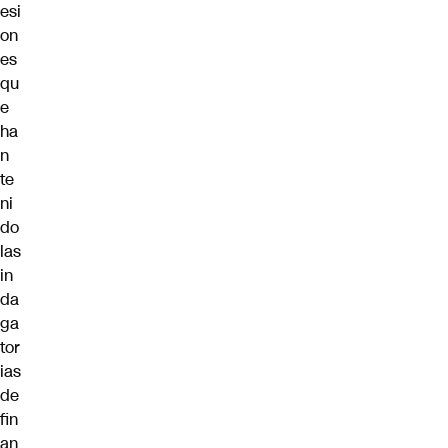
esi
on
es
qu
e
ha
n
te
ni
do
las
in
da
ga
tor
ias
de
fin
an