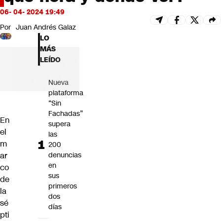
Futuro 360
06- 04- 2024 19:49
Opinión
Por
Juan Andrés Galaz
LO
MÁS
LEÍDO
Nueva
plataforma
“Sin
Fachadas”
En
supera
el
las
m
200
ar
denuncias
en
co
sus
de
primeros
la
dos
sé
días
pti