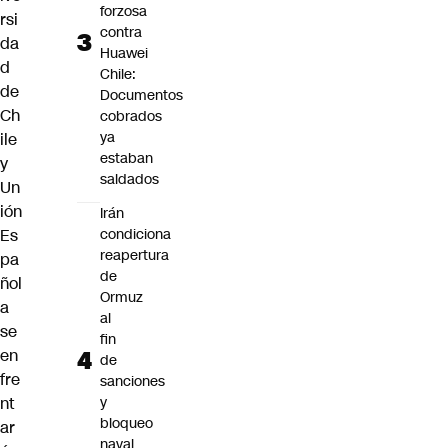
forzosa
rsi
contra
da
Huawei
d
Chile:
de
Documentos
Ch
cobrados
ya
ile
estaban
y
saldados
Un
ión
Irán
Es
condiciona
reapertura
pa
de
ñol
Ormuz
a
al
se
fin
en
de
fre
sanciones
nt
y
bloqueo
ar
naval