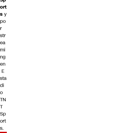
ort
s
y
po
r
str
ea
mi
ng
en
E
sta
di
o
TN
T
Sp
ort
s
.