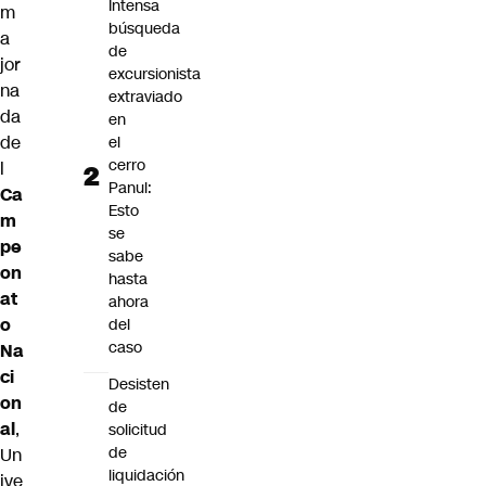
Intensa
m
búsqueda
a
de
jor
excursionista
na
extraviado
da
en
de
el
cerro
l
Panul:
Ca
Esto
m
se
pe
sabe
on
hasta
at
ahora
o
del
caso
Na
ci
Desisten
on
de
al
,
solicitud
de
Un
liquidación
ive