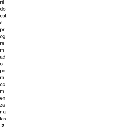
rti
do
est
á
pr
og
ra
m
ad
o
pa
ra
co
m
en
za
r a
las
2