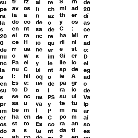
rz
tr
S
rn
al
de
su
re
os
av
mi
ad
fi
20
pe
ch
a
ia
th
er
n
dí
ra
az
co
do
y
os
de
as
la
o
nt
en
C
:
sa
ce
s
de
ra
el
ha
Mi
nc
rr
20
re
H
ce
rli
ni
io
ad
0
qu
ua
rr
e
st
ne
o:
de
er
w
o
Gi
er
s
D
nu
im
ei
Pa
lle
io
y
el
nc
ie
C
nu
sp
de
bl
eg
ia
nt
hil
l:
ie
A
oq
ad
s
o
e:
Es
pa
gr
ue
o
en
de
D
to
ra
ic
o
de
su
l
oc
se
su
ul
na
Va
s
PS
u
sa
te
tu
va
lp
pr
y
m
be
m
ra
l
ar
im
P
en
ha
po
m
de
aí
er
C
to
st
ra
an
Es
so
os
co
s
a
da
ti
ta
es
do
nt
co
ah
2
en
do
pe
s
ra