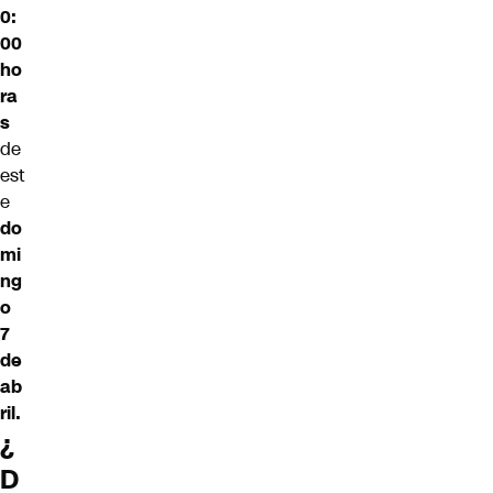
0:
00
ho
ra
s
de
est
e
do
mi
ng
o
7
de
ab
ril.
¿
D