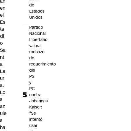
án
de
en
Estados
el
Unidos
Es
Partido
ta
Nacional
di
Libertario
o
valora
Sa
rechazo
nt
de
a
requerimiento
del
La
PS
ur
y
a.
PC
Lo
contra
s
Johannes
az
Kaiser:
ule
“Se
intentó
s
usar
ha