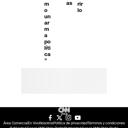
as
rir
m
lo
o
un
ar
m
a
po
líti
ca
”
Área Comercial
En Vivo
Nosotros
Política de privacidad
Términos y condiciones