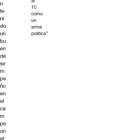
al
n
TC
te
como
ni
un
do
arma
un
política”
bu
en
de
se
m
pe
ño
en
el
ca
m
pe
on
at