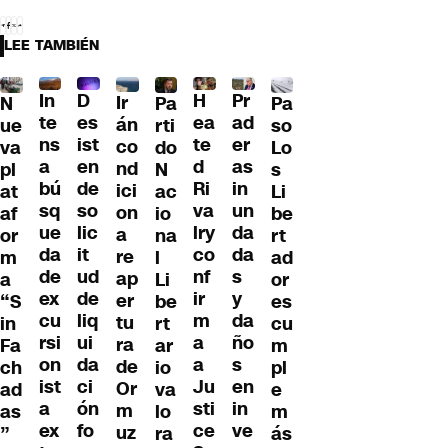
LEE TAMBIÉN
D
In
H
Pr
Ir
Pa
N
Pa
es
te
ea
ad
án
so
ue
rti
ist
ns
te
er
co
Lo
va
do
en
a
d
as
nd
s
pl
N
de
bú
Ri
in
ici
Li
at
ac
so
sq
va
un
on
be
af
io
lic
ue
lry
da
a
rt
or
na
it
da
co
da
re
ad
m
l
ud
de
nf
s
ap
or
a
Li
de
ex
ir
y
er
es
“S
be
liq
cu
m
da
tu
cu
in
rt
ui
rsi
a
ño
ra
m
Fa
ar
da
on
a
s
de
pl
ch
io
ci
ist
Ju
en
Or
e
ad
va
ón
a
sti
in
m
m
as
lo
fo
ex
ce
ve
uz
ás
”
ra