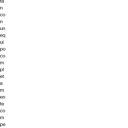
ta
n
co
n
un
eq
ui
po
co
m
pl
et
a
m
en
te
co
m
pe