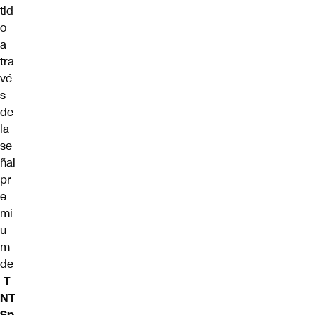
tid
o
a
tra
vé
s
de
la
se
ñal
pr
e
mi
u
m
de
T
NT
Sp