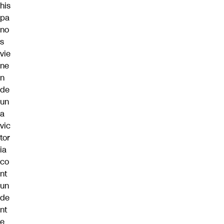
his
pa
no
s
vie
ne
n
de
un
a
vic
tor
ia
co
nt
un
de
nt
e