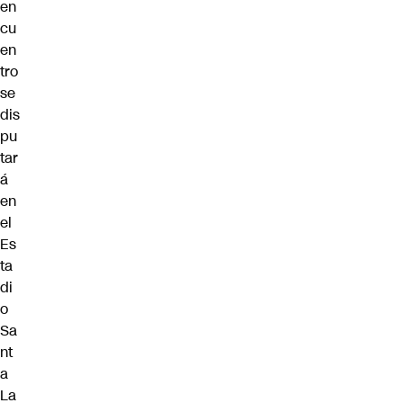
en
cu
en
tro
se
dis
pu
tar
á
en
el
Es
ta
di
o
Sa
nt
a
La