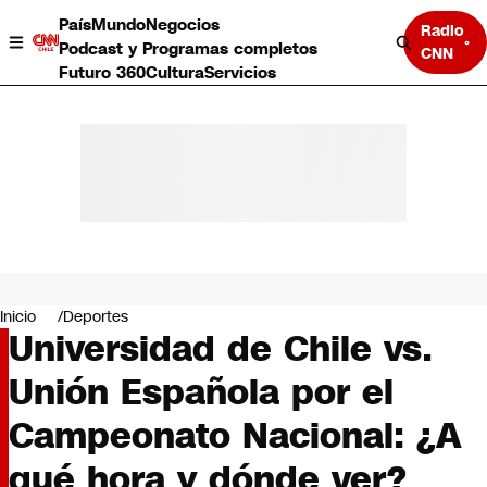
País
Mundo
Negocios
Radio
Podcast y Programas completos
CNN
Futuro 360
Cultura
Servicios
País
Mundo
Negocios
Inicio
Deportes
Universidad de Chile vs.
Deportes
Programas completos
Unión Española por el
Cultura
Servicios
Campeonato Nacional: ¿A
Bits
CNN Data
qué hora y dónde ver?
CNN tiempo