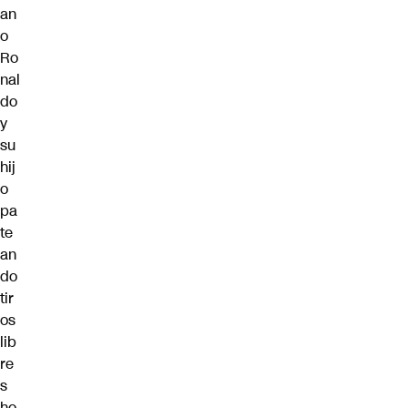
an
o
Ro
nal
do
y
su
hij
o
pa
te
an
do
tir
os
lib
re
s
ho