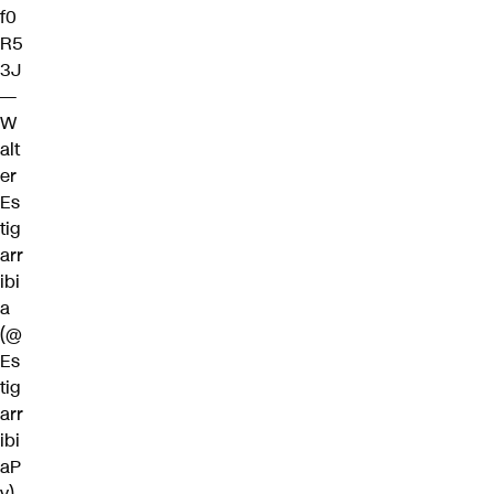
f0
R5
3J
—
W
alt
er
Es
tig
arr
ibi
a
(@
Es
tig
arr
ibi
aP
y)