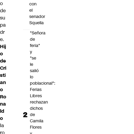
o
con
de
el
senador
su
Squella
pa
dr
"Señora
e.
de
feria"
Hij
y
o
"se
de
le
Cri
salió
sti
lo
an
poblacional":
o
Ferias
Libres
Ro
rechazan
na
dichos
ld
de
o
Camila
la
Flores
ro
y