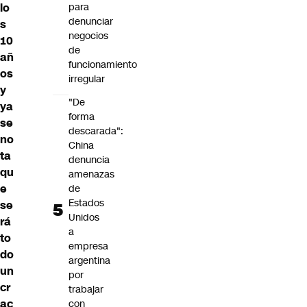
lo
para
denunciar
s
negocios
10
de
añ
funcionamiento
os
irregular
y
"De
ya
forma
se
descarada":
no
China
ta
denuncia
qu
amenazas
e
de
Estados
se
Unidos
rá
a
to
empresa
do
argentina
un
por
cr
trabajar
ac
con