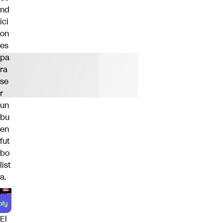
nd
ici
on
es
pa
ra
se
r
un
bu
en
fut
bo
list
a.
El