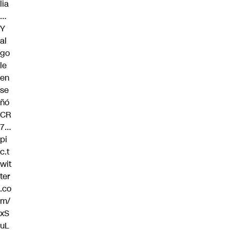
lia
…
Y
al
go
le
en
se
ñó
CR
7…
pi
c.t
wit
ter
.co
m/
xS
uL