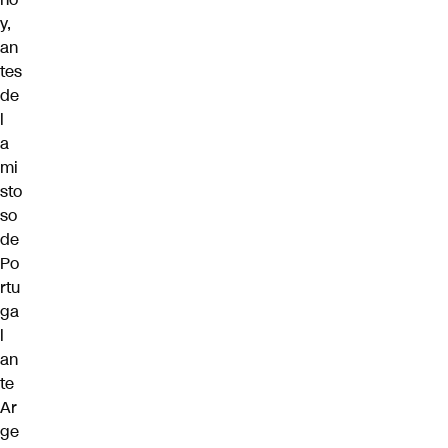
y,
an
tes
de
l
a
mi
sto
so
de
Po
rtu
ga
l
an
te
Ar
ge