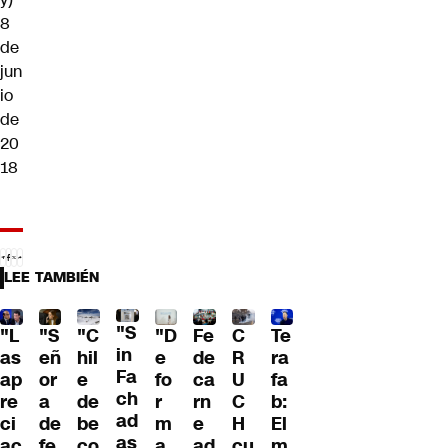
8
de
jun
io
de
20
18
LEE TAMBIÉN
"S
"L
"S
"C
"D
Fe
C
Te
in
as
eñ
hil
e
de
R
ra
Fa
ap
or
e
fo
ca
U
fa
ch
re
a
de
r
rn
C
b:
ad
ci
de
be
m
e
H
El
as
ac
fe
co
a
ad
cu
m