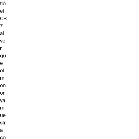
tió
el
CR
7
al
ve
r
qu
e
el
m
en
or
ya
m
ue
str
a
co