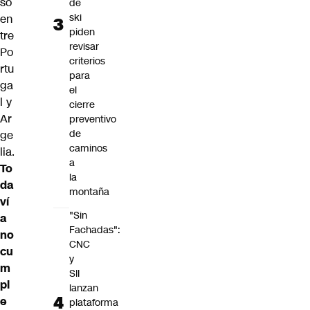
so
de
ski
en
piden
tre
revisar
Po
criterios
rtu
para
ga
el
l y
cierre
Ar
preventivo
de
ge
caminos
lia.
a
To
la
da
montaña
ví
"Sin
a
Fachadas":
no
CNC
cu
y
m
SII
pl
lanzan
e
plataforma