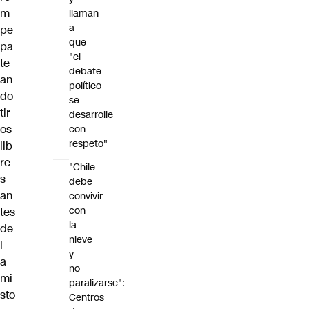
m
llaman
a
pe
que
pa
"el
te
debate
an
político
do
se
tir
desarrolle
os
con
respeto"
lib
re
"Chile
s
debe
an
convivir
con
tes
la
de
nieve
l
y
a
no
mi
paralizarse":
sto
Centros