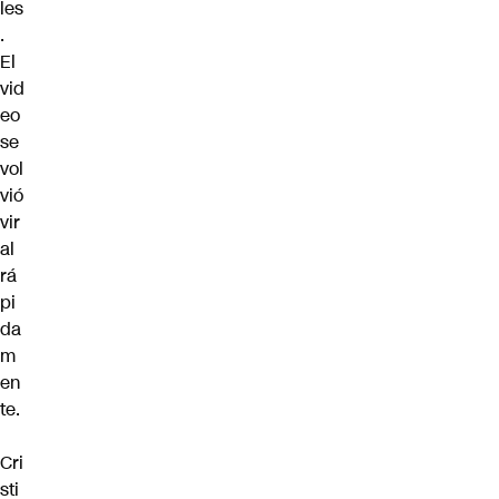
les
.
El
vid
eo
se
vol
vió
vir
al
rá
pi
da
m
en
te.
Cri
sti