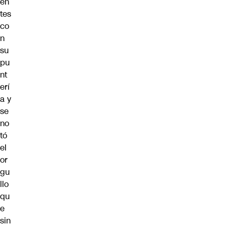
en
tes
co
n
su
pu
nt
erí
a y
se
no
tó
el
or
gu
llo
qu
e
sin