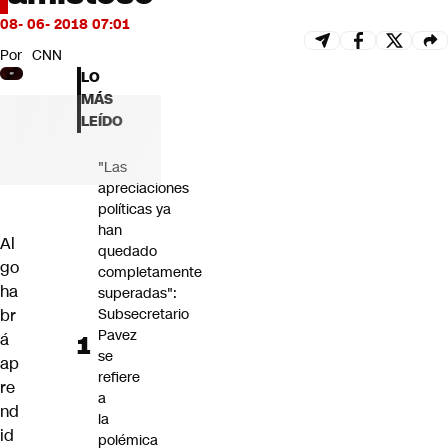
Futuro 360
08- 06- 2018 07:01
Opinión
Por
CNN
LO
MÁS
LEÍDO
"Las
apreciaciones
políticas ya
han
Al
quedado
go
completamente
ha
superadas":
br
Subsecretario
Pavez
á
se
ap
refiere
re
a
nd
la
id
polémica