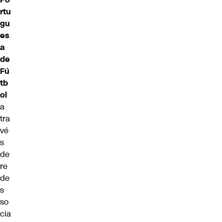
rtu
gu
es
a
de
Fú
tb
ol
a
tra
vé
s
de
re
de
s
so
cia