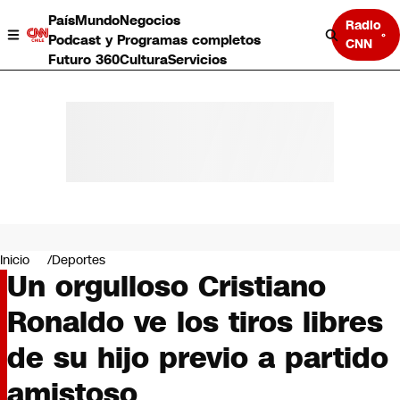
País
Mundo
Negocios
Radio
Podcast y Programas completos
CNN
Futuro 360
Cultura
Servicios
País
Mundo
Negocios
Inicio
Deportes
Un orgulloso Cristiano
Deportes
Programas completos
Ronaldo ve los tiros libres
Cultura
Servicios
de su hijo previo a partido
Bits
CNN Data
amistoso
CNN tiempo