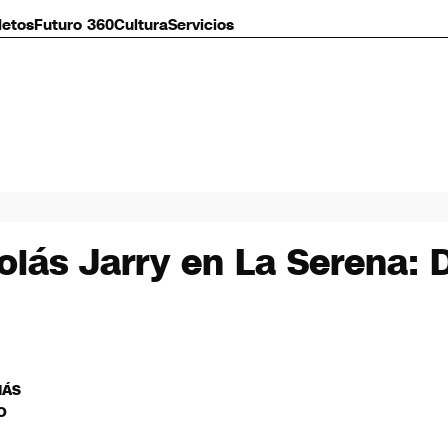
letos
Futuro 360
Cultura
Servicios
colás Jarry en La Serena: 
MÁS
O