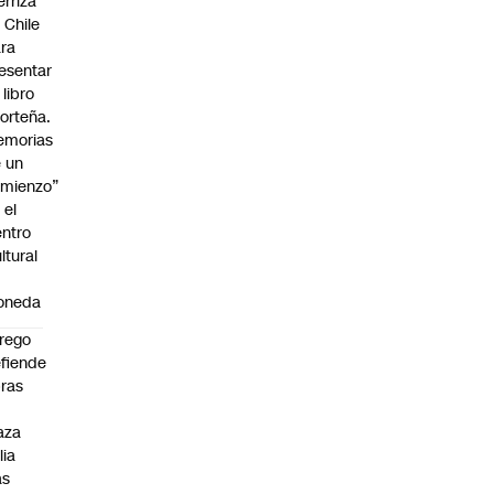
erriza
 Chile
ra
esentar
 libro
orteña.
emorias
 un
mienzo”
 el
ntro
ltural
a
oneda
rego
fiende
ras
n
aza
lia
as