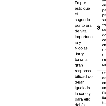
at
Es por
en
esto que
pa
el
pr
segundo
su
punto era
“N
M
de vital
de
importanc
co
ia y
en
Nicolás
Ce
Jarry
Cu
tenía la
L
gran
M
responsa
Or
bilidad de
de
dejar
ob
igualada
e
Pl
la serie y
Ita
para ello
tr
debía