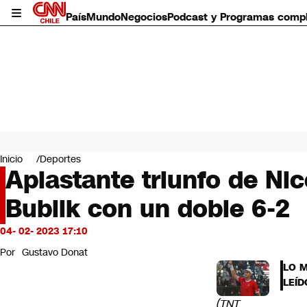
País
Mundo
Negocios
Podcast y Programas comp
País
Mundo
Inicio
Deportes
Negocios
Aplastante triunfo de Ni
Deportes
Bublik con un doble 6-2
Programas completos
Cultura
Servicios
04- 02- 2023 17:10
Bits
Por
Gustavo Donat
CNN Data
LO 
CNN tiempo
LEÍD
Futuro 360
(TNT
Opinión