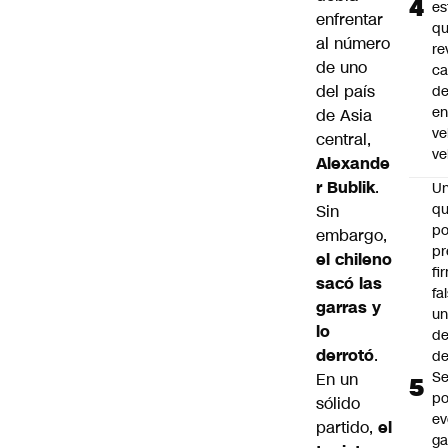
es
enfrentar
q
al número
re
de uno
ca
del país
d
e
de Asia
ve
central,
ve
Alexande
r Bublik
.
U
qu
Sin
po
embargo,
pr
el chileno
fi
sacó las
fa
garras y
u
lo
de
derrotó
.
de
Se
En un
po
sólido
ev
partido,
el
ga