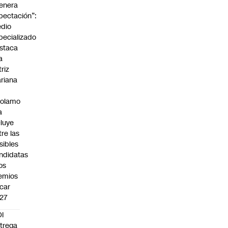
enera
pectación”:
dio
pecializado
staca
a
triz
riana
rolamo
a
cluye
tre las
sibles
ndidatas
los
emios
car
27
I
trega