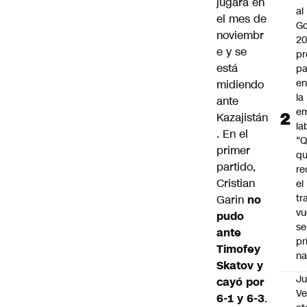
jugará en
al
el mes de
Go
noviembr
2
e y se
pr
está
pa
en
midiendo
la
ante
em
Kazajistán
la
. En el
“
primer
q
partido,
re
Cristian
el
tr
Garin
no
vu
pudo
se
ante
pr
Timofey
na
Skatov y
Ju
cayó por
V
6-1 y 6-3
.