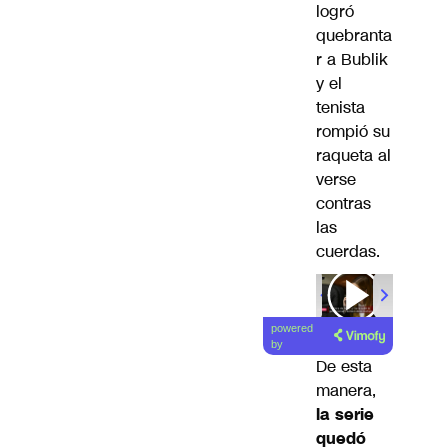
logró
quebranta
r a Bublik
y el
tenista
rompió su
raqueta al
verse
contras
las
cuerdas.
powered
by
De esta
manera,
la serie
quedó