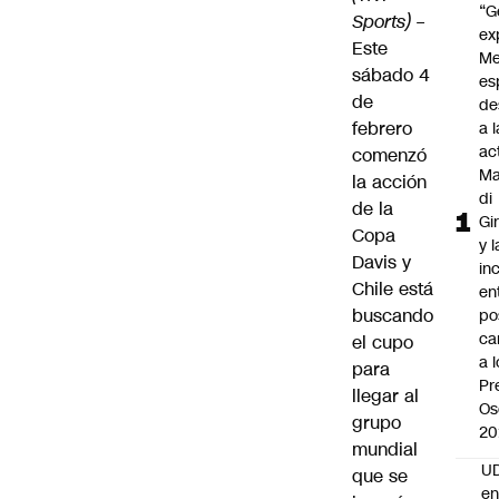
“G
Sports)
–
ex
Este
Me
sábado 4
es
de
de
febrero
a l
ac
comenzó
Ma
la acción
di
de la
Gi
Copa
y l
Davis y
in
Chile está
en
buscando
po
ca
el cupo
a 
para
Pr
llegar al
Os
grupo
20
mundial
UD
que se
en