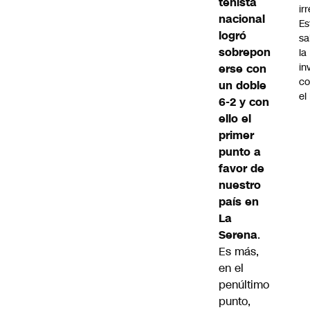
tenista
ir
nacional
Es
logró
sa
sobrepon
la
in
erse con
co
un doble
el
6-2 y con
ello el
primer
punto a
favor de
nuestro
país en
La
Serena
.
Es más,
en el
penúltimo
punto,