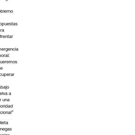
bierno
0
opuestas
ra
frentar
ergencia
boral:
Queremos
ue
cuperar
abajo
elva a
r una
ioridad
cional”
lieta
enegas