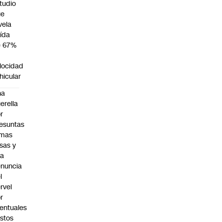
tudio
ue
vela
ída
e 67%
n
locidad
hicular
na
erella
r
esuntas
rmas
lsas y
na
nuncia
l
rvel
r
entuales
stos