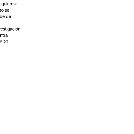
regulares:
to se
be de
vestigación
ntra
 PDG