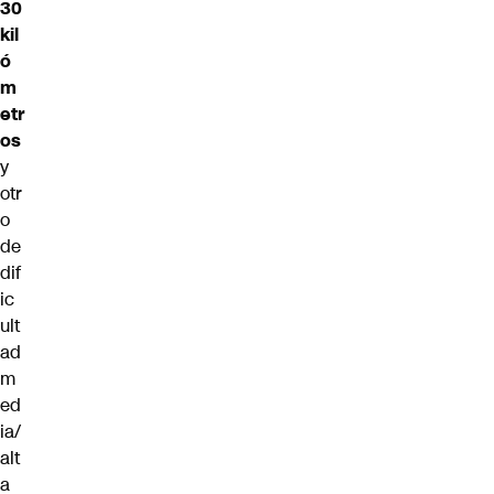
30
kil
ó
m
etr
os
y
otr
o
de
dif
ic
ult
ad
m
ed
ia/
alt
a