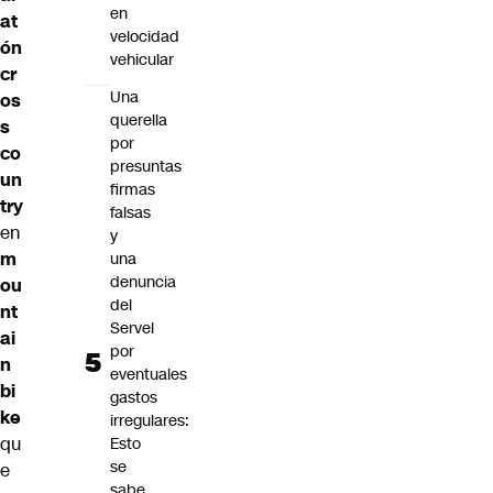
en
at
velocidad
ón
vehicular
cr
Una
os
querella
s
por
co
presuntas
un
firmas
try
falsas
en
y
m
una
denuncia
ou
del
nt
Servel
ai
por
n
eventuales
bi
gastos
ke
irregulares:
qu
Esto
se
e
sabe