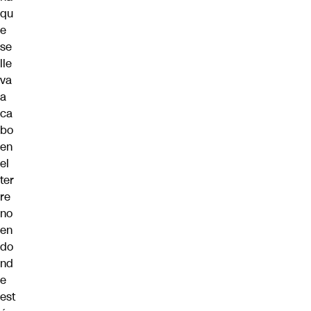
qu
e
se
lle
va
a
ca
bo
en
el
ter
re
no
en
do
nd
e
est