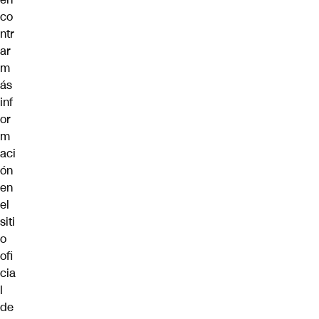
co
ntr
ar
m
ás
inf
or
m
aci
ón
en
el
siti
o
ofi
cia
l
de