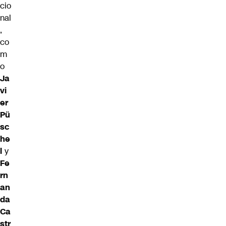
cio
nal
,
co
m
o
Ja
vi
er
Pü
sc
he
l
y
Fe
rn
an
da
Ca
str