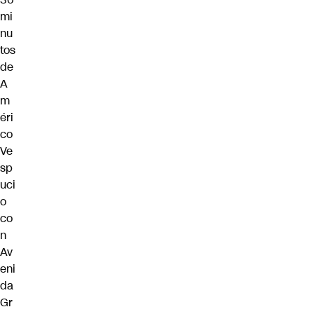
mi
nu
tos
de
A
m
éri
co
Ve
sp
uci
o
co
n
Av
eni
da
Gr