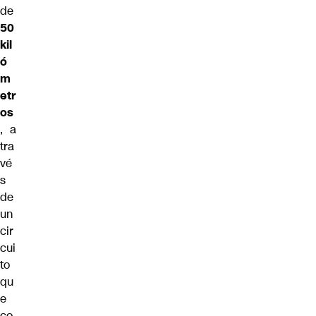
de
50
kil
ó
m
etr
os
, a
tra
vé
s
de
un
cir
cui
to
qu
e
co