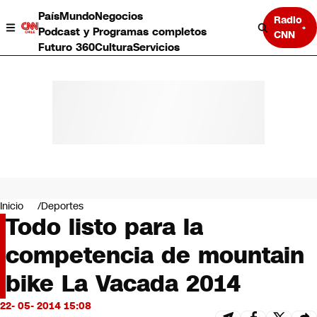
País
Mundo
Negocios
Radio
Podcast y Programas completos
CNN
Futuro 360
Cultura
Servicios
País
Mundo
Negocios
Inicio
Deportes
Todo listo para la
Deportes
Programas completos
competencia de mountain
Cultura
Servicios
bike La Vacada 2014
Bits
CNN Data
22- 05- 2014 15:08
CNN tiempo