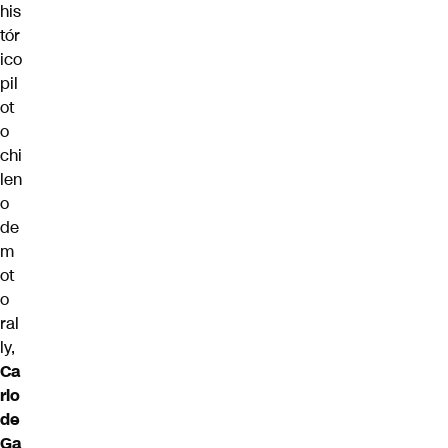
his
tór
ico
pil
ot
o
chi
len
o
de
m
ot
o
ral
ly,
Ca
rlo
de
Ga