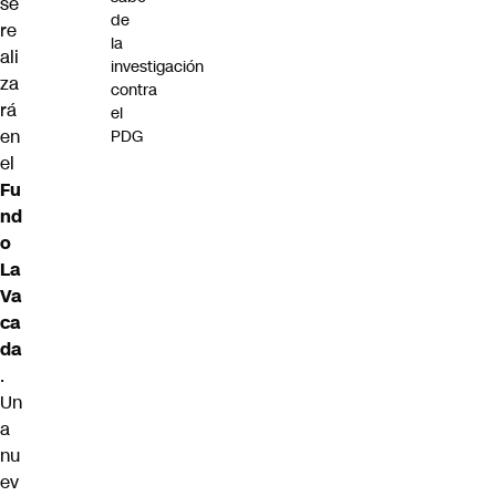
se
de
re
la
ali
investigación
za
contra
rá
el
en
PDG
el
Fu
nd
o
La
Va
ca
da
.
Un
a
nu
ev