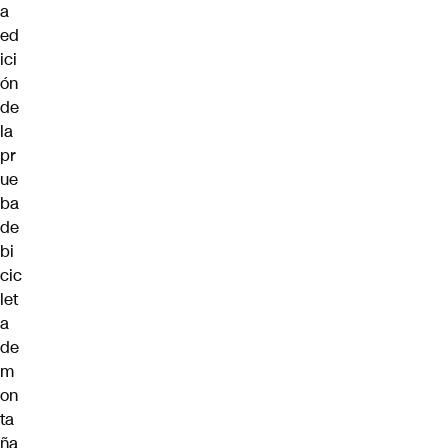
a
ed
ici
ón
de
la
pr
ue
ba
de
bi
cic
let
a
de
m
on
ta
ña