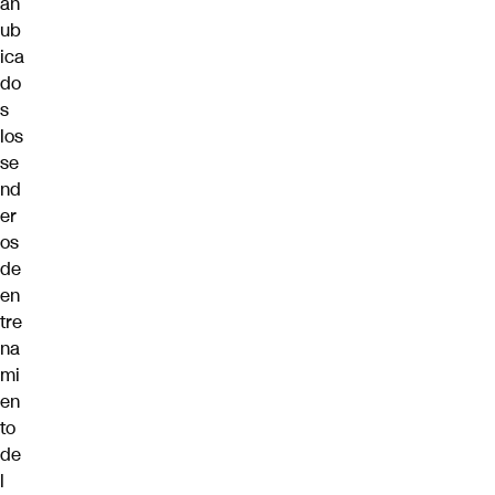
án
ub
ica
do
s
los
se
nd
er
os
de
en
tre
na
mi
en
to
de
l