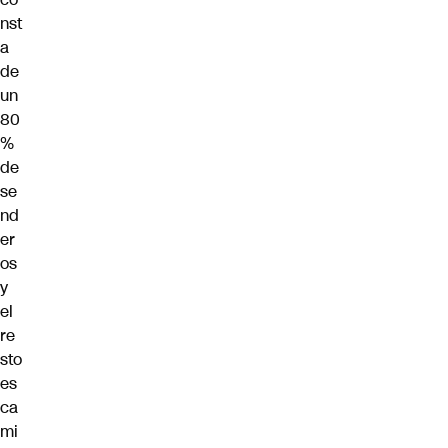
nst
a
de
un
80
%
de
se
nd
er
os
y
el
re
sto
es
ca
mi