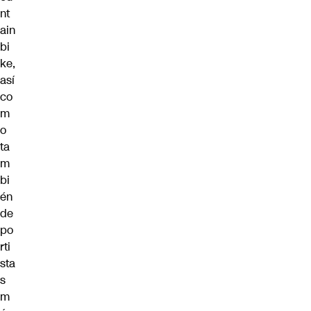
nt
ain
bi
ke,
así
co
m
o
ta
m
bi
én
de
po
rti
sta
s
m