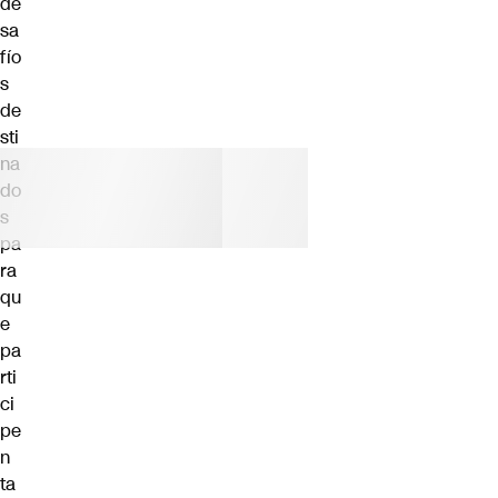
de
sa
fío
s
de
sti
na
do
s
pa
ra
qu
e
pa
rti
ci
pe
n
ta