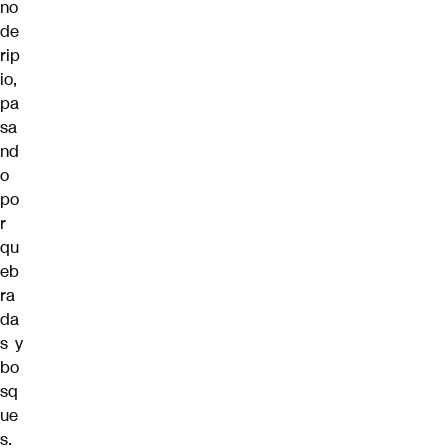
no
de
rip
io,
pa
sa
nd
o
po
r
qu
eb
ra
da
s y
bo
sq
ue
s.