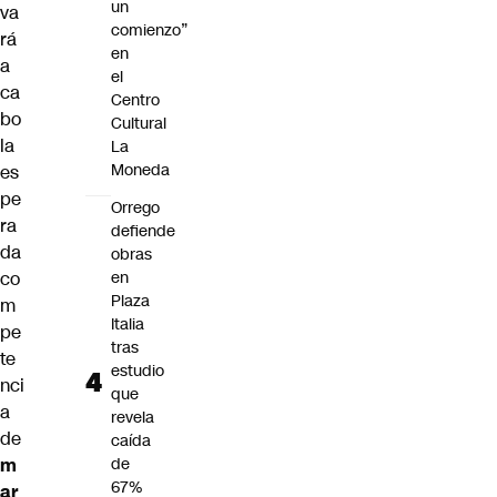
un
va
comienzo”
rá
en
a
el
ca
Centro
bo
Cultural
la
La
Moneda
es
pe
Orrego
ra
defiende
da
obras
co
en
Plaza
m
Italia
pe
tras
te
estudio
nci
que
a
revela
de
caída
m
de
67%
ar