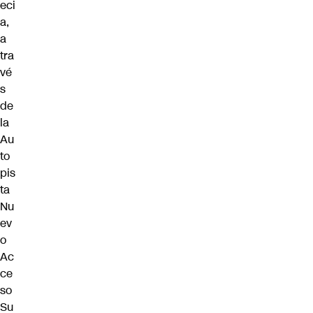
eci
a,
a
tra
vé
s
de
la
Au
to
pis
ta
Nu
ev
o
Ac
ce
so
Su