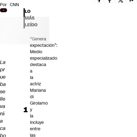
Por
CNN
Futuro 360
LO
Opinión
MÁS
LEÍDO
“Genera
expectación”:
Medio
especializado
La
destaca
pr
a
ue
la
ba
actriz
Mariana
se
di
lle
Girolamo
va
y
rá
la
a
incluye
ca
entre
bo
las