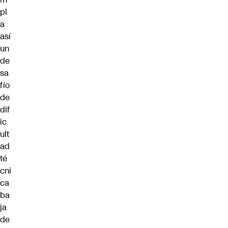
pl
a
así
un
de
sa
fío
de
dif
ic
ult
ad
té
cni
ca
ba
ja
de