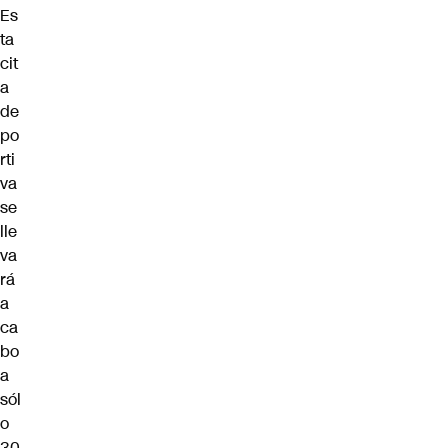
Es
ta
cit
a
de
po
rti
va
se
lle
va
rá
a
ca
bo
a
sól
o
30