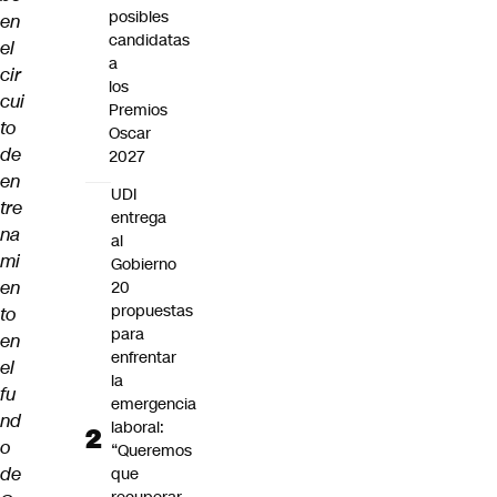
posibles
en
candidatas
el
a
cir
los
cui
Premios
to
Oscar
de
2027
en
UDI
tre
entrega
na
al
mi
Gobierno
en
20
propuestas
to
para
en
enfrentar
el
la
fu
emergencia
nd
laboral:
o
“Queremos
de
que