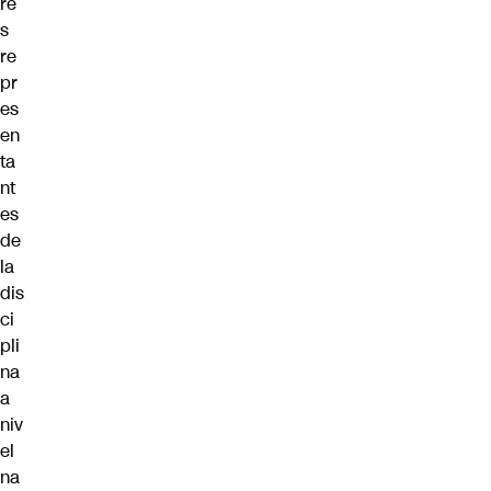
re
s
re
pr
es
en
ta
nt
es
de
la
dis
ci
pli
na
a
niv
el
na