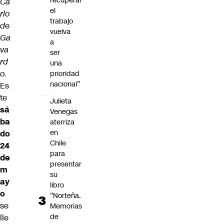
recuperar
Ca
el
rlo
trabajo
de
vuelva
Ga
a
va
ser
rd
una
o.
prioridad
nacional”
Es
te
Julieta
sá
Venegas
ba
aterriza
en
do
Chile
24
para
de
presentar
m
su
ay
libro
o
“Norteña.
se
Memorias
de
lle