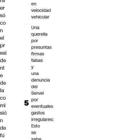
nv
en
er
velocidad
só
vehicular
co
Una
n
querella
el
por
pr
presuntas
esi
firmas
de
falsas
y
nt
una
e
denuncia
de
del
la
Servel
co
por
mi
eventuales
sió
gastos
irregulares:
n
Esto
de
se
fú
sabe