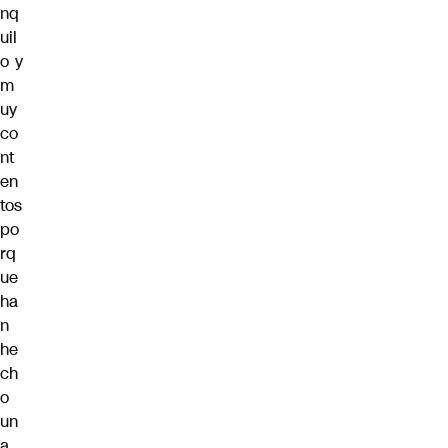
nq
uil
o y
m
uy
co
nt
en
tos
po
rq
ue
ha
n
he
ch
o
un
a