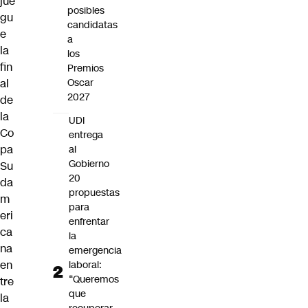
jue
posibles
gu
candidatas
e
a
la
los
fin
Premios
al
Oscar
2027
de
la
UDI
Co
entrega
pa
al
Gobierno
Su
20
da
propuestas
m
para
eri
enfrentar
ca
la
na
emergencia
en
laboral:
“Queremos
tre
que
la