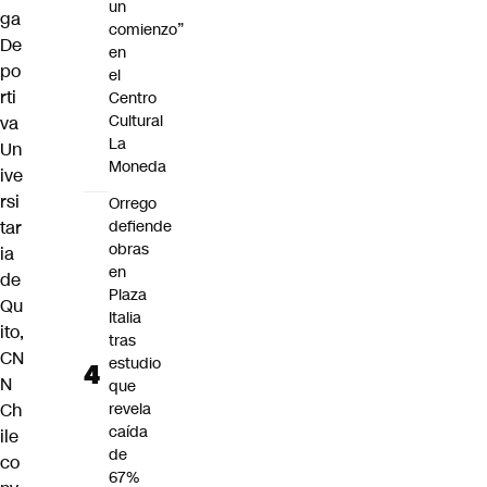
un
ga
comienzo”
De
en
po
el
rti
Centro
Cultural
va
La
Un
Moneda
ive
rsi
Orrego
tar
defiende
obras
ia
en
de
Plaza
Qu
Italia
ito,
tras
CN
estudio
N
que
Ch
revela
caída
ile
de
co
67%