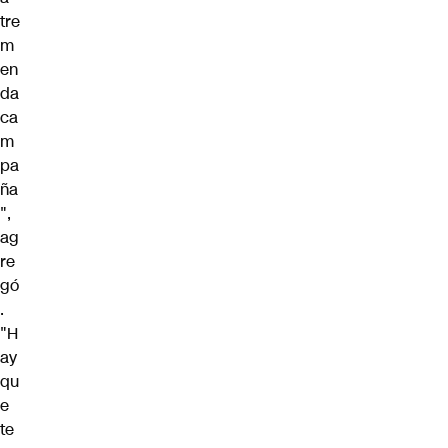
tre
m
en
da
ca
m
pa
ña
",
ag
re
gó
.
"H
ay
qu
e
te