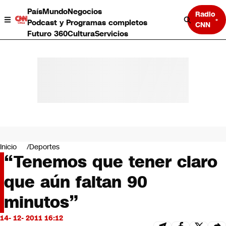
País
Mundo
Negocios
Radio
Podcast y Programas completos
CNN
Futuro 360
Cultura
Servicios
País
Mundo
Negocios
Inicio
Deportes
“Tenemos que tener claro
Deportes
Programas completos
que aún faltan 90
Cultura
Servicios
minutos”
Bits
CNN Data
14- 12- 2011 16:12
CNN tiempo