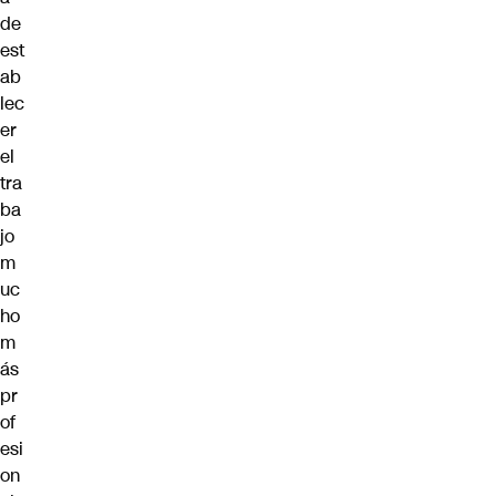
de
est
ab
lec
er
el
tra
ba
jo
m
uc
ho
m
ás
pr
of
esi
on