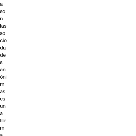
a
so
n
las
so
cie
da
de
s
an
óni
m
as
es
un
a
for
m
a