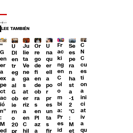
LEE TAMBIÉN
Fr
C
“
Ju
Or
U
Se
U
ac
N
G
lie
re
na
es
DI
ki
C
en
ta
go
qu
pe
en
ng
cu
er
Ve
de
er
ra
tr
en
es
a
ne
fi
ell
n
eg
C
ti
ex
ga
en
a
ha
a
ol
on
pe
s
de
po
st
al
o
a
ct
at
ob
r
a
G
m
ini
ac
er
ra
pr
-1
ob
bi
ci
ió
riz
s
es
2
ie
a:
at
n”
a
en
un
°C
rn
Pr
iv
:
en
Pl
ta
:
o
es
a
M
C
az
s
M
20
id
qu
ed
hil
a
fir
et
pr