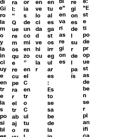
bl
e:
di
or
en
en
re
ra
e"
"E
Gi
ia
ve
tu
gi
l:
en
st
ro
s
lo
al
on
“
va
e
la
de
ci
es
es
Q
ri
ti
m
un
da
ga
de
ue
as
po
o
co
d
st
l
re
re
de
y
mi
ve
os
su
m
gi
pr
la
en
hi
irr
r
os
on
op
in
zo
cu
eg
de
qu
es
ue
cl
”
la
ul
l
e
st
uy
en
r
ar
pa
re
as
e
el
es
ís
cu
de
en
C
:
pe
be
tr
en
Es
ra
n
e
tr
to
r
se
la
o
se
el
r
s
C
sa
tr
pl
po
ul
be
ab
an
si
tu
de
aj
ifi
bl
ra
la
o
ca
es
l
in