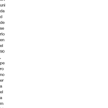
uni
da
d
de
se
rlo
en
el
90
,
pe
ro
no
er
a
el
a
m