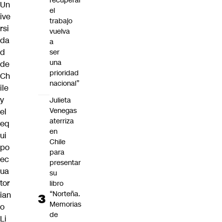
recuperar
Un
el
ive
trabajo
rsi
vuelva
da
a
d
ser
una
de
prioridad
Ch
nacional”
ile
y
Julieta
Venegas
el
aterriza
eq
en
ui
Chile
po
para
ec
presentar
ua
su
tor
libro
“Norteña.
ian
Memorias
o
de
Li