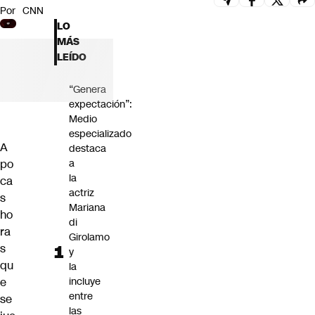
Por
CNN
Futuro 360
LO
Opinión
MÁS
LEÍDO
“Genera
expectación”:
Medio
especializado
A
destaca
po
a
la
ca
actriz
s
Mariana
ho
di
ra
Girolamo
s
y
qu
la
e
incluye
entre
se
las