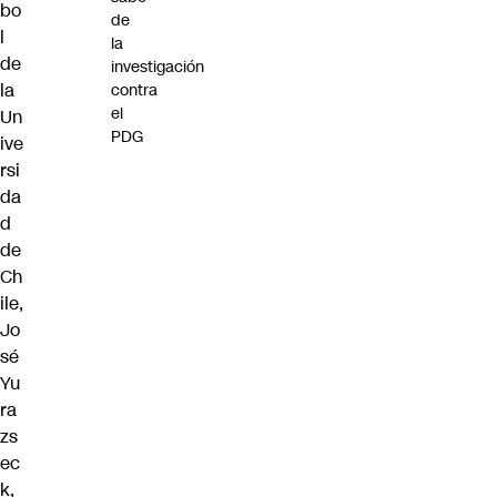
bo
de
l
la
de
investigación
la
contra
el
Un
PDG
ive
rsi
da
d
de
Ch
ile,
Jo
sé
Yu
ra
zs
ec
k,