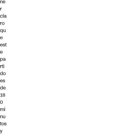
ne
r
cla
ro
qu
e
est
e
pa
rti
do
es
de
18
0
mi
nu
tos
y