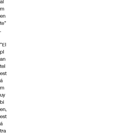
al
m
en
te"
.
"El
pl
an
tel
est
á
m
uy
bi
en,
est
á
tra