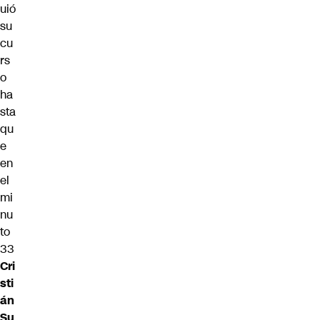
uió
su
cu
rs
o
ha
sta
qu
e
en
el
mi
nu
to
33
Cri
sti
án
Su