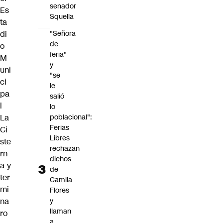
senador
Es
Squella
ta
di
"Señora
de
o
feria"
M
y
uni
"se
ci
le
pa
salió
l
lo
La
poblacional":
Ferias
Ci
Libres
ste
rechazan
rn
dichos
a y
de
ter
Camila
mi
Flores
na
y
llaman
ro
a