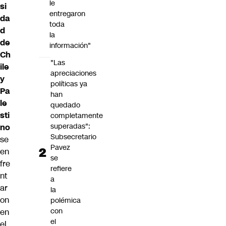
le
si
entregaron
da
toda
d
la
de
información"
Ch
"Las
ile
apreciaciones
y
políticas ya
Pa
han
le
quedado
sti
completamente
superadas":
no
Subsecretario
se
Pavez
en
se
fre
refiere
nt
a
ar
la
on
polémica
con
en
el
el