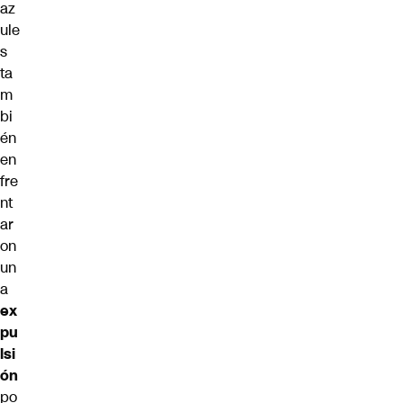
az
ule
s
ta
m
bi
én
en
fre
nt
ar
on
un
a
ex
pu
lsi
ón
po