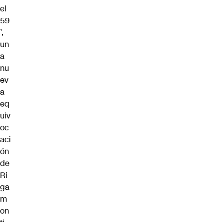
el
59
’,
un
a
nu
ev
a
eq
uiv
oc
aci
ón
de
Ri
ga
m
on