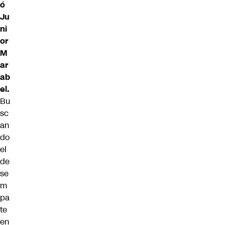
ó
Ju
ni
or
M
ar
ab
el.
Bu
sc
an
do
el
de
se
m
pa
te
en