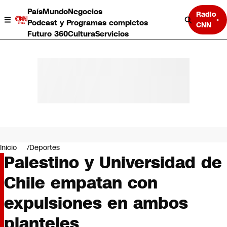
País
Mundo
Negocios
Radio
Podcast y Programas completos
CNN
Futuro 360
Cultura
Servicios
País
Mundo
Negocios
Inicio
Deportes
Palestino y Universidad de
Deportes
Programas completos
Chile empatan con
Cultura
Servicios
expulsiones en ambos
Bits
CNN Data
planteles
CNN tiempo