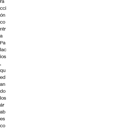
ra
cci
ón
co
ntr
a
Pa
lac
ios
,
qu
ed
an
do
los
ár
ab
es
co