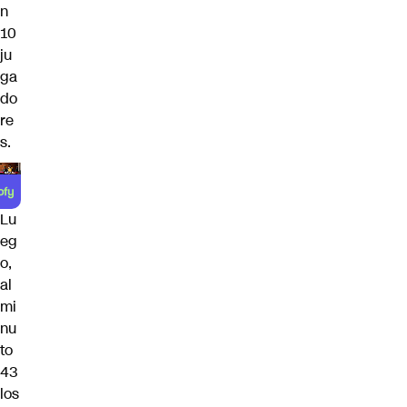
n
10
ju
ga
do
re
s.
Lu
eg
o,
al
mi
nu
to
43
los