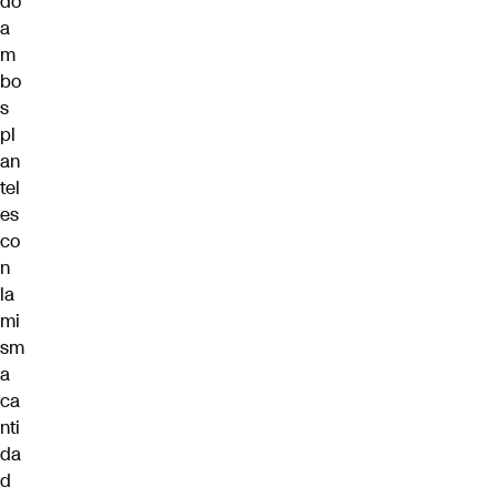
do
a
m
bo
s
pl
an
tel
es
co
n
la
mi
sm
a
ca
nti
da
d