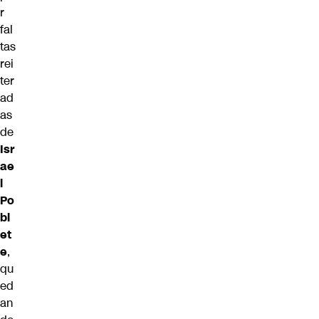
r
fal
tas
rei
ter
ad
as
de
Isr
ae
l
Po
bl
et
e
,
qu
ed
an