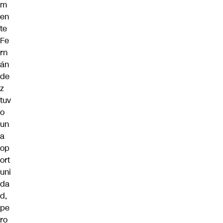
m
en
te
Fe
rn
án
de
z
tuv
o
un
a
op
ort
uni
da
d,
pe
ro