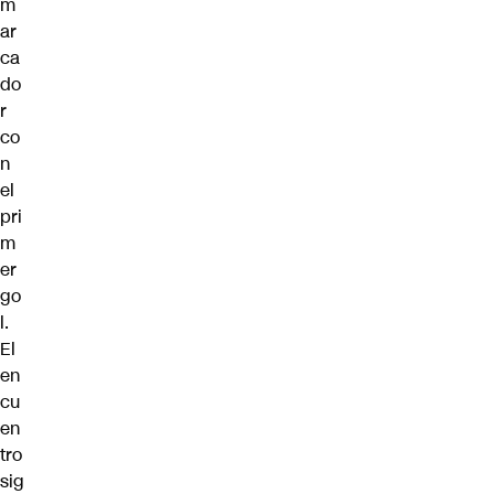
m
ar
ca
do
r
co
n
el
pri
m
er
go
l.
El
en
cu
en
tro
sig