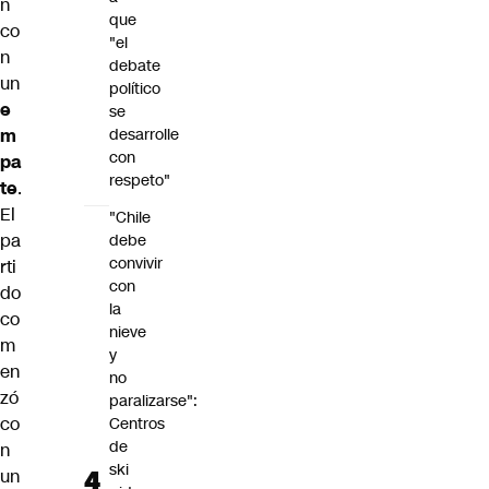
n
que
co
"el
n
debate
un
político
e
se
m
desarrolle
con
pa
respeto"
te
.
El
"Chile
pa
debe
convivir
rti
con
do
la
co
nieve
m
y
en
no
zó
paralizarse":
co
Centros
de
n
ski
un