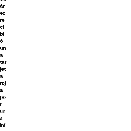
ár
ez
re
ci
bi
ó
un
a
tar
jet
a
roj
a
po
r
un
a
inf