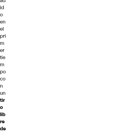
ad
id
o
en
el
pri
m
er
tie
m
po
co
n
un
tir
o
lib
re
de