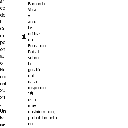
ar
Bernarda
co
Vera
de
y
l
ante
las
Ca
críticas
m
de
pe
Fernando
on
Rabat
at
sobre
o
la
Na
gestión
del
cio
caso
nal
responde:
20
"Él
24
está
,
muy
Un
desinformado,
iv
probablemente
no
er