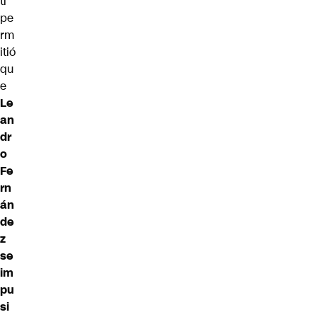
ti
pe
rm
itió
qu
e
Le
an
dr
o
Fe
rn
án
de
z
se
im
pu
si