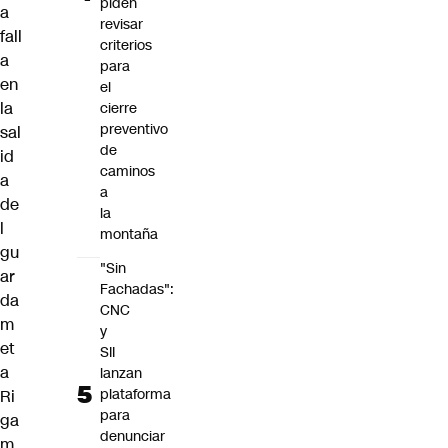
piden
a
revisar
fall
criterios
a
para
en
el
la
cierre
preventivo
sal
de
id
caminos
a
a
de
la
l
montaña
gu
"Sin
ar
Fachadas":
da
CNC
m
y
et
SII
a
lanzan
plataforma
Ri
para
ga
denunciar
m