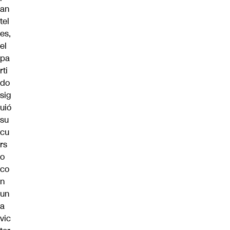
an
tel
es,
el
pa
rti
do
sig
uió
su
cu
rs
o
co
n
un
a
vic