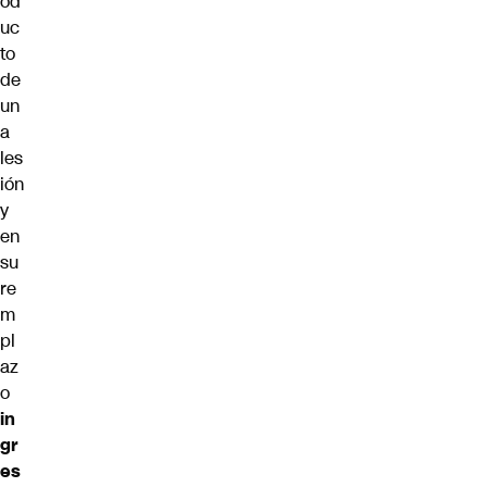
od
uc
to
de
un
a
les
ión
y
en
su
re
m
pl
az
o
in
gr
es