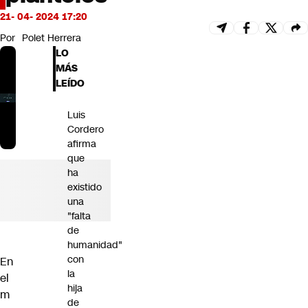
Futuro 360
21- 04- 2024 17:20
Opinión
Por
Polet Herrera
LO
MÁS
LEÍDO
Luis
Cordero
afirma
que
ha
existido
una
"falta
de
humanidad"
con
En
la
el
hija
m
de