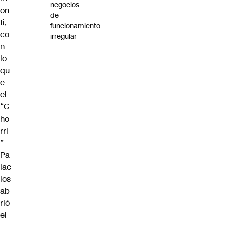
negocios
on
de
ti,
funcionamiento
co
irregular
n
lo
qu
e
el
“C
ho
rri
”
Pa
lac
ios
ab
rió
el