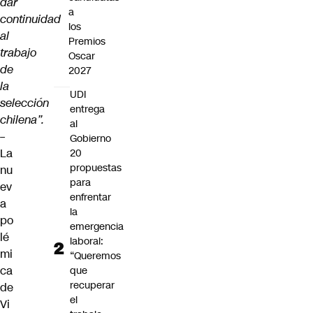
dar
a
continuidad
los
al
Premios
trabajo
Oscar
de
2027
la
UDI
selección
entrega
chilena”.
al
–
Gobierno
La
20
propuestas
nu
para
ev
enfrentar
a
la
po
emergencia
lé
laboral:
mi
“Queremos
ca
que
recuperar
de
el
Vi