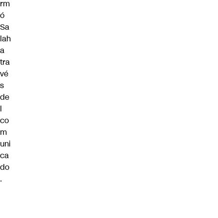
rm
ó
Sa
lah
a
tra
vé
s
de
l
co
m
uni
ca
do
.