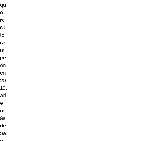
qu
e
re
sul
tó
ca
m
pe
ón
en
20
10,
ad
e
m
ás
de
Sa
n