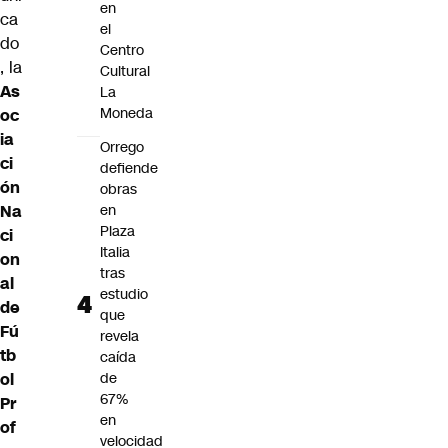
en
ca
el
do
Centro
, la
Cultural
As
La
Moneda
oc
ia
Orrego
ci
defiende
ón
obras
Na
en
Plaza
ci
Italia
on
tras
al
estudio
de
que
Fú
revela
tb
caída
ol
de
67%
Pr
en
of
velocidad