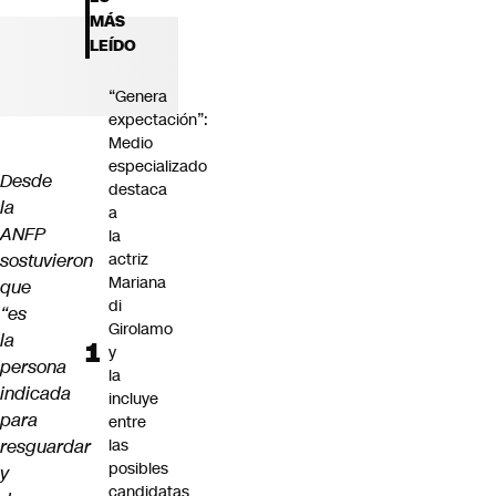
Futuro 360
MÁS
Opinión
LEÍDO
“Genera
expectación”:
Medio
especializado
Desde
destaca
la
a
ANFP
la
sostuvieron
actriz
Mariana
que
di
“es
Girolamo
la
y
persona
la
indicada
incluye
para
entre
resguardar
las
posibles
y
candidatas