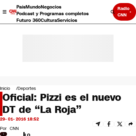
País
Mundo
Negocios
Radio
Podcast y Programas completos
CNN
Futuro 360
Cultura
Servicios
País
Mundo
Negocios
Inicio
Deportes
Oficial: Pizzi es el nuevo
Deportes
Programas completos
DT de “La Roja”
Cultura
Servicios
29- 01- 2016 18:52
Bits
CNN Data
Por
CNN
CNN tiempo
LO