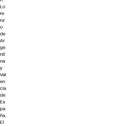
Lo
re
nz
o
de
Ar
ge
nti
na
y
Val
en
cia
de
Es
pa
ña.
El