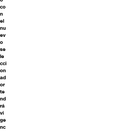
co
n
el
nu
ev
o
se
le
cci
on
ad
or
te
nd
rá
vi
ge
nc