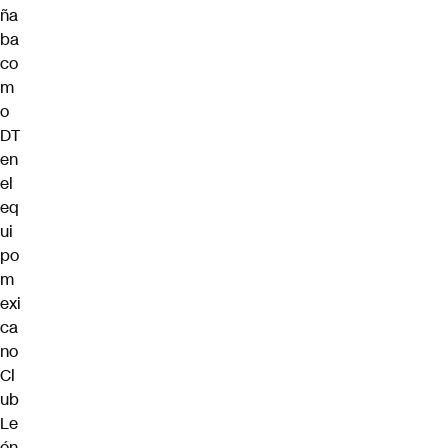
ña
ba
co
m
o
DT
en
el
eq
ui
po
m
exi
ca
no
Cl
ub
Le
ón