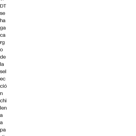
DT
se
ha
ga
ca
rg
o
de
la
sel
ec
ció
n
chi
len
a
a
pa