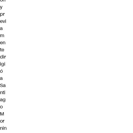
y
pr
evi
a
m
en
te
dir
igi
ó
a
Sa
nti
ag
o
M
or
nin