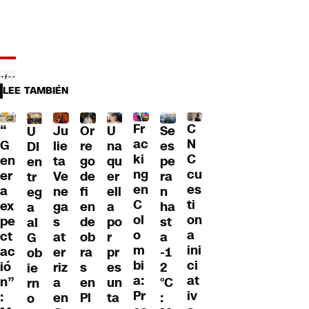
LEE TAMBIÉN
Fr
C
“
Ju
Or
U
Se
U
ac
N
G
lie
re
na
es
DI
ki
C
en
ta
go
qu
pe
en
ng
cu
er
Ve
de
er
ra
tr
en
es
a
ne
fi
ell
n
eg
C
ti
ex
ga
en
a
ha
a
ol
on
pe
s
de
po
st
al
o
a
ct
at
ob
r
a
G
m
ini
ac
er
ra
pr
-1
ob
bi
ci
ió
riz
s
es
2
ie
a:
at
n”
a
en
un
°C
rn
Pr
iv
:
en
Pl
ta
:
o