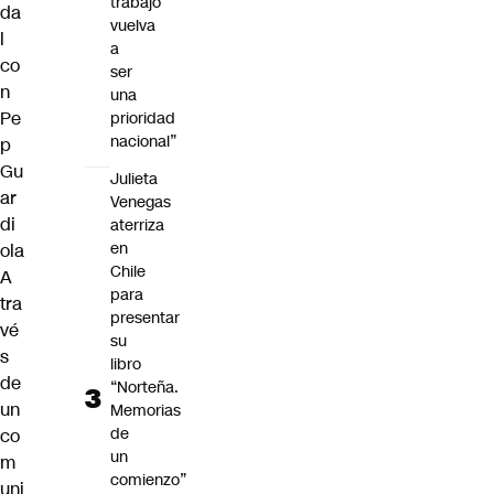
trabajo
da
vuelva
l
a
co
ser
n
una
Pe
prioridad
nacional”
p
Gu
Julieta
ar
Venegas
di
aterriza
en
ola
Chile
A
para
tra
presentar
vé
su
s
libro
de
“Norteña.
un
Memorias
de
co
un
m
comienzo”
uni