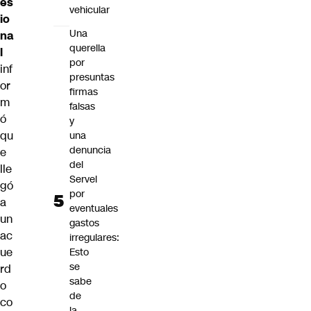
es
vehicular
io
Una
na
querella
l
por
inf
presuntas
or
firmas
m
falsas
ó
y
qu
una
denuncia
e
del
lle
Servel
gó
por
a
eventuales
un
gastos
ac
irregulares:
ue
Esto
se
rd
sabe
o
de
co
la