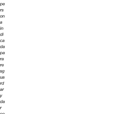
pe
rs
on
a
in
di
ca
da
pa
ra
re
sg
ua
rd
ar
y
da
r
co