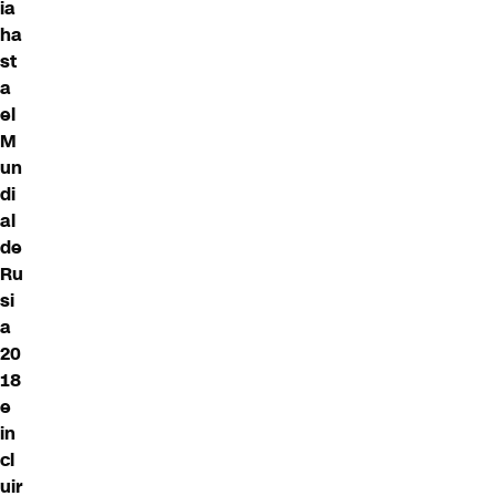
ia
ha
st
a
el
M
un
di
al
de
Ru
si
a
20
18
e
in
cl
uir