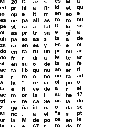
es
a
M
C
az
s
M
20
id
qu
ed
hil
a
fir
et
pr
en
e
io
e
It
m
eo
op
te
bu
es
pa
ali
as
ro
ue
D
sc
pe
ra
a
fal
lo
st
e
a
ci
pr
tr
sa
gí
as
la
de
ali
es
as
s
a
pa
Es
cl
za
en
es
y
e
ra
pr
ar
do
ta
tu
un
mi
en
iel
ar
de
r
di
a
te
fr
la
fe
st
su
o
de
al
en
an
ri
ac
lib
qu
nu
er
ta
un
ad
a
ro
e
nc
ta
r
ci
o
a
“
re
ia
po
la
a
el
la
N
ve
de
r
e
su
17
ac
or
la
l
he
m
us
de
tri
te
ca
Se
la
er
o
se
z
ña
íd
rv
da
ge
"s
pt
M
.
a
el
s
nc
os
ie
ar
M
de
po
en
ia
te
m
ia
e
67
r
do
la