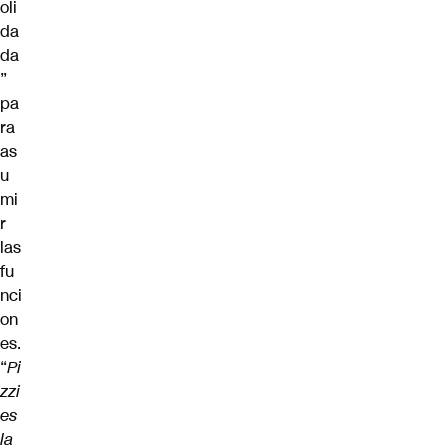
oli
da
da
”
pa
ra
as
u
mi
r
las
fu
nci
on
es.
“
Pi
zzi
es
la