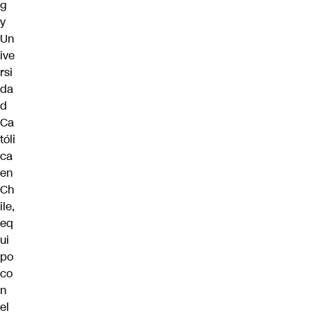
g
y
Un
ive
rsi
da
d
Ca
tóli
ca
en
Ch
ile,
eq
ui
po
co
n
el