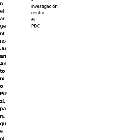
n
investigación
el
contra
ar
el
ge
PDG
nti
no
Ju
an
An
to
ni
o
Piz
zi
,
pa
ra
qu
e
el