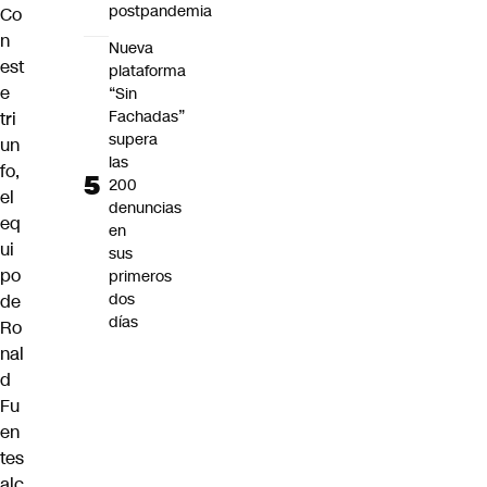
postpandemia
Co
n
Nueva
est
plataforma
e
“Sin
Fachadas”
tri
supera
un
las
fo,
200
el
denuncias
eq
en
ui
sus
po
primeros
dos
de
días
Ro
nal
d
Fu
en
tes
alc