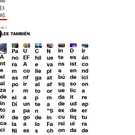
ile
(3
8).
LEE TAMBIÉN
D
In
U
Ir
Pa
C
N
A
es
te
EF
án
no
hil
ue
nt
ist
ns
A
co
ra
e
va
e
en
a
co
nd
m
lle
pl
el
de
bú
nf
ici
as
ga
at
al
so
sq
ir
on
po
al
af
za
lic
ue
m
a
r
to
or
de
it
da
a
re
el
p
m
in
ud
de
un
ap
Dí
te
a
to
de
ex
pa
er
a
n
“S
xi
liq
cu
go
tu
de
de
in
ca
ui
rsi
a
ra
la
lo
Fa
ci
da
on
ex
de
Ni
s
ch