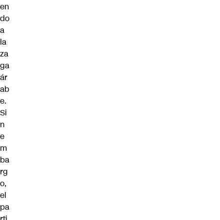
en
do
a
la
za
ga
ár
ab
e.
Si
n
e
m
ba
rg
o,
el
pa
rti