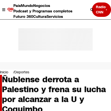
País
Mundo
Negocios
Radio
Podcast y Programas completos
CNN
Futuro 360
Cultura
Servicios
País
Mundo
Negocios
Inicio
Deportes
Ñublense derrota a
Deportes
Programas completos
Palestino y frena su lucha
Cultura
Servicios
por alcanzar a la U y
Bits
CNN Data
Coquimbo
CNN tiempo