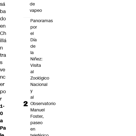
sá
de
vapeo
ba
do
Panoramas
en
por
Ch
el
Día
illá
de
n
la
tra
Niñez:
s
Visita
ve
al
nc
Zoológico
er
Nacional
y
po
al
r
Observatorio
1-
Manuel
0
Foster,
a
paseo
Pa
en
le
teleférico