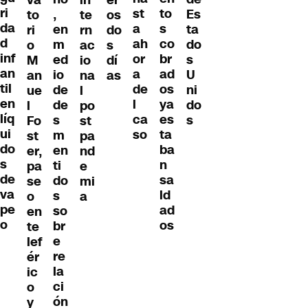
ri
to
st
,
Es
to
te
os
da
s
a
en
ta
ri
rn
do
d
co
ah
m
do
o
ac
s
inf
br
or
ed
s
M
io
dí
an
ad
a
io
U
an
na
as
til
os
de
de
ni
ue
l
en
ya
l
de
do
l
po
líq
es
ca
s
s
Fo
st
ui
ta
so
m
st
pa
do
ba
en
er,
nd
s
n
ti
pa
e
de
sa
do
se
mi
va
ld
s
o
a
pe
ad
so
en
o
os
br
te
e
lef
re
ér
la
ic
ci
o
ón
y