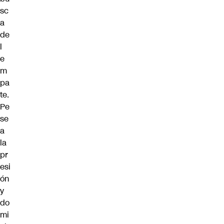
sc
a
de
l
e
m
pa
te.
Pe
se
a
la
pr
esi
ón
y
do
mi