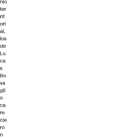
nio
ter
rit
ori
al,
los
de
Lu
ca
s
Bo
va
gli
o
ca
re
cie
ro
n