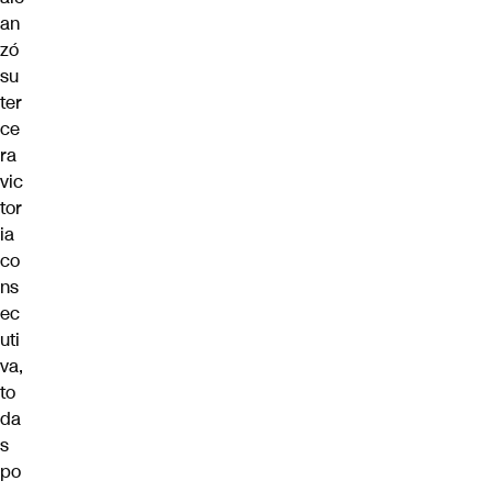
an
zó
su
ter
ce
ra
vic
tor
ia
co
ns
ec
uti
va,
to
da
s
po