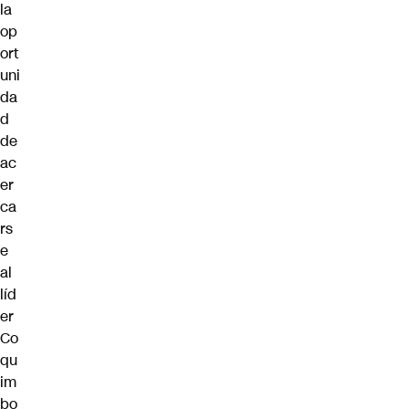
la
op
ort
uni
da
d
de
ac
er
ca
rs
e
al
líd
er
Co
qu
im
bo