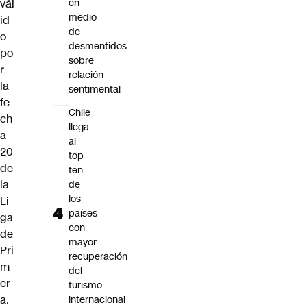
en
vál
medio
id
de
o
desmentidos
po
sobre
r
relación
la
sentimental
fe
Chile
ch
llega
a
al
20
top
de
ten
la
de
los
Li
países
ga
con
de
mayor
Pri
recuperación
m
del
er
turismo
a
.
internacional