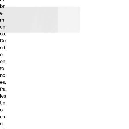
br
e
m
en
os.
De
sd
e
en
to
nc
es,
Pa
les
tin
o
as
u