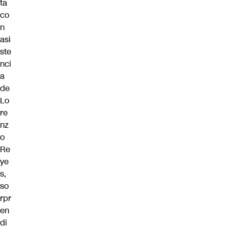
ta
co
n
asi
ste
nci
a
de
Lo
re
nz
o
Re
ye
s,
so
rpr
en
di