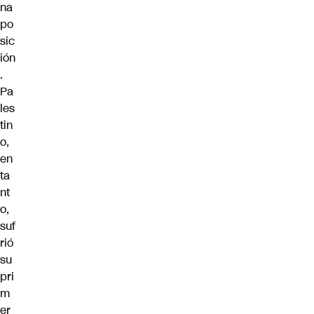
na
po
sic
ión
.
Pa
les
tin
o,
en
ta
nt
o,
suf
rió
su
pri
m
er