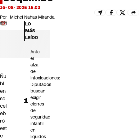
Futuro 360
16- 08- 2025 15:03
Opinión
Por
Michel Nahas Miranda
LO
MÁS
LEÍDO
Ante
el
alza
de
Ñu
intoxicaciones:
bl
Diputados
en
buscan
exigir
se
cierres
cel
de
eb
seguridad
ró
infantil
est
en
e
líquidos