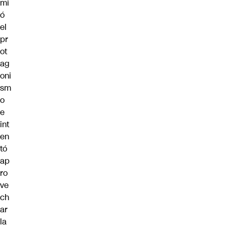
mi
ó
el
pr
ot
ag
oni
sm
o
e
int
en
tó
ap
ro
ve
ch
ar
la