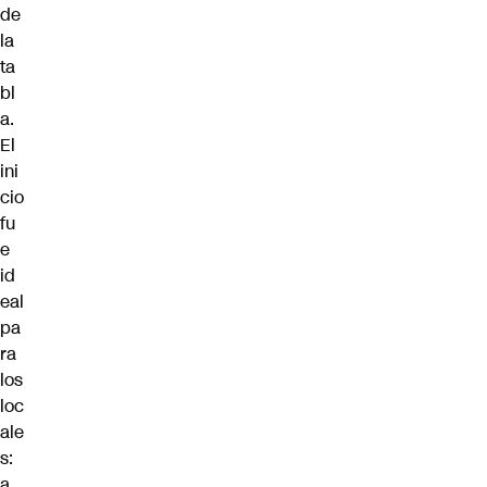
de
la
ta
bl
a.
El
ini
cio
fu
e
id
eal
pa
ra
los
loc
ale
s:
a