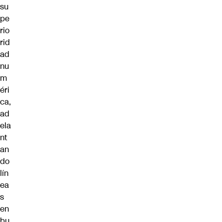
su
pe
rio
rid
ad
nu
m
éri
ca,
ad
ela
nt
an
do
lín
ea
s
en
bu