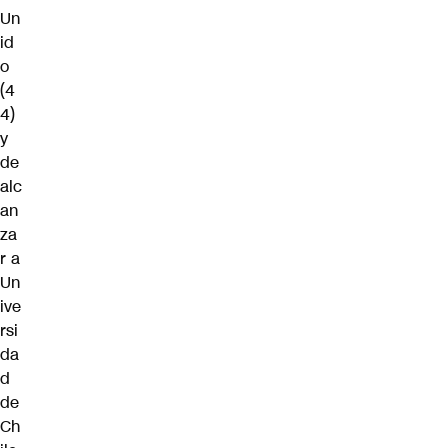
Un
id
o
(4
4)
y
de
alc
an
za
r a
Un
ive
rsi
da
d
de
Ch