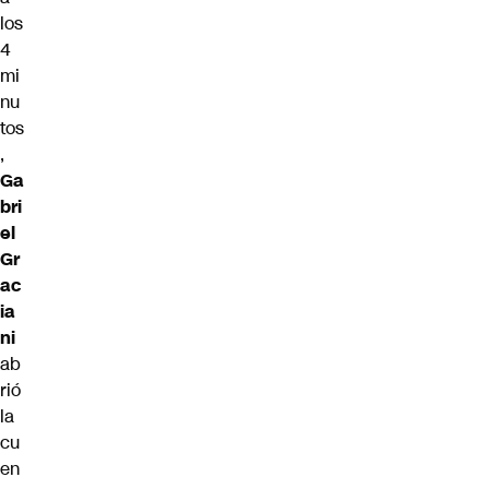
los
4
mi
nu
tos
,
Ga
bri
el
Gr
ac
ia
ni
ab
rió
la
cu
en