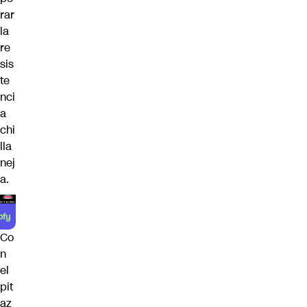
rar
la
re
sis
te
nci
a
chi
lla
nej
a.
Co
n
el
pit
az