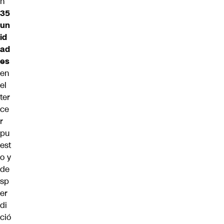
n
35
un
id
ad
es
en
el
ter
ce
r
pu
est
o y
de
sp
er
di
ció