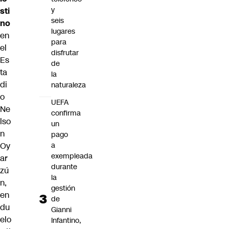
y
sti
seis
no
lugares
en
para
el
disfrutar
Es
de
ta
la
di
naturaleza
o
UEFA
Ne
confirma
lso
un
n
pago
a
Oy
exempleada
ar
durante
zú
la
n,
gestión
en
de
du
Gianni
elo
Infantino,