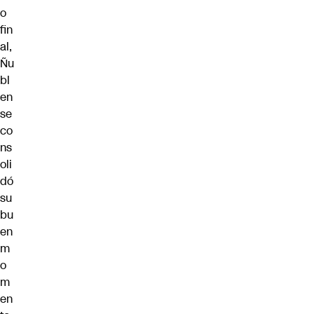
o
fin
al,
Ñu
bl
en
se
co
ns
oli
dó
su
bu
en
m
o
m
en