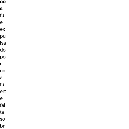
eo
s
fu
e
ex
pu
lsa
do
po
r
un
a
fu
ert
e
fal
ta
so
br