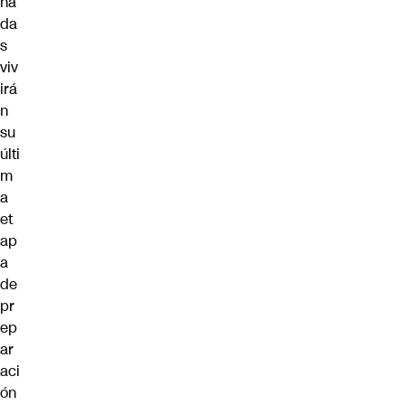
na
da
s
viv
irá
n
su
últi
m
a
et
ap
a
de
pr
ep
ar
aci
ón