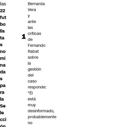
las
Bernarda
Vera
22
y
fut
ante
bo
las
lis
críticas
ta
de
s
Fernando
no
Rabat
sobre
mi
la
na
gestión
da
del
s
caso
pa
responde:
ra
"Él
la
está
muy
Se
desinformado,
le
probablemente
cci
no
ón