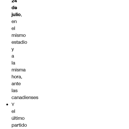
24
de
julio
,
en
el
mismo
estadio
y
a
la
misma
hora,
ante
las
canadienses
Y
el
último
partido