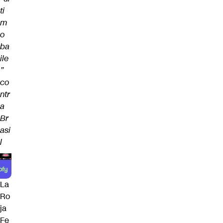
ti
m
o
ba
ile
”
co
ntr
a
Br
asi
l
La
Ro
ja
Fe