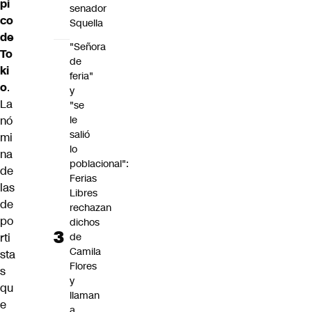
pi
senador
co
Squella
de
"Señora
To
de
ki
feria"
o
.
y
La
"se
le
nó
salió
mi
lo
na
poblacional":
de
Ferias
las
Libres
de
rechazan
po
dichos
de
rti
Camila
sta
Flores
s
y
qu
llaman
e
a