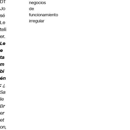
DT
negocios
Jo
de
funcionamiento
sé
irregular
Le
teli
er.
Le
e
ta
m
bi
én
:
¿
Sa
le
Br
er
et
on,