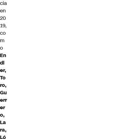
cia
en
20
19,
co
m
o
En
dl
er,
To
ro,
Gu
err
er
o,
La
ra,
Ló