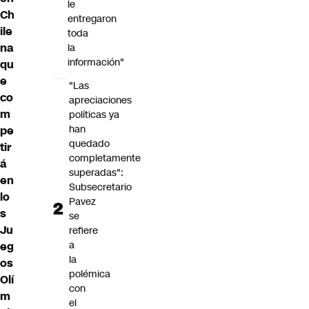
le
Ch
entregaron
ile
toda
na
la
información"
qu
e
"Las
co
apreciaciones
m
políticas ya
han
pe
quedado
tir
completamente
á
superadas":
en
Subsecretario
lo
Pavez
s
se
Ju
refiere
a
eg
la
os
polémica
Olí
con
m
el