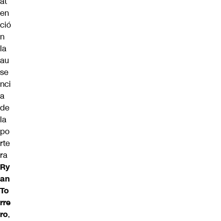
at
en
ció
n
la
au
se
nci
a
de
la
po
rte
ra
Ry
an
To
rre
ro
,