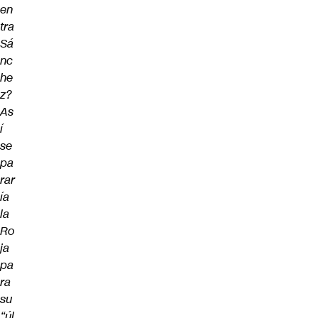
en
tra
Sá
nc
he
z?
As
í
se
pa
rar
ía
la
Ro
ja
pa
ra
su
“úl