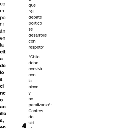
co
que
m
"el
debate
pe
político
tir
se
án
desarrolle
en
con
la
respeto"
cit
"Chile
a
debe
de
convivir
lo
con
s
la
ci
nieve
nc
y
no
o
paralizarse":
an
Centros
illo
de
s,
ski
en