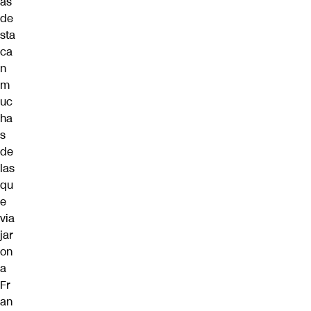
as
de
sta
ca
n
m
uc
ha
s
de
las
qu
e
via
jar
on
a
Fr
an