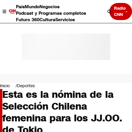
País
Mundo
Negocios
Radio
Podcast y Programas completos
CNN
Futuro 360
Cultura
Servicios
País
Mundo
Negocios
Inicio
Deportes
Esta es la nómina de la
Deportes
Programas completos
Selección Chilena
Cultura
Servicios
femenina para los JJ.OO.
Bits
CNN Data
de Tokio
CNN tiempo