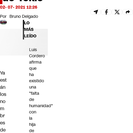
Futuro 360
02- 07- 2021 12:26
Opinión
Por
Bruno Delgado
LO
MÁS
LEÍDO
Luis
Cordero
afirma
que
Ya
ha
est
existido
án
una
"falta
los
de
no
humanidad"
m
con
br
la
es
hija
de
de