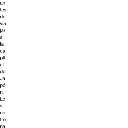
an
tes
de
via
jar
a
la
ca
pit
al
de
Ja
pó
n.
Lo
s
en
tre
na