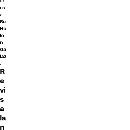
fe
ns
a
Su
He
le
n
Ga
laz
.
R
e
vi
s
a
la
n