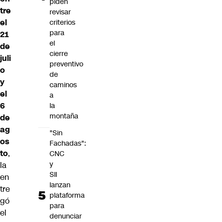
piden
tre
revisar
el
criterios
para
21
el
de
cierre
juli
preventivo
o
de
y
caminos
el
a
6
la
montaña
de
ag
"Sin
os
Fachadas":
to
,
CNC
y
la
SII
en
lanzan
tre
plataforma
gó
para
el
denunciar