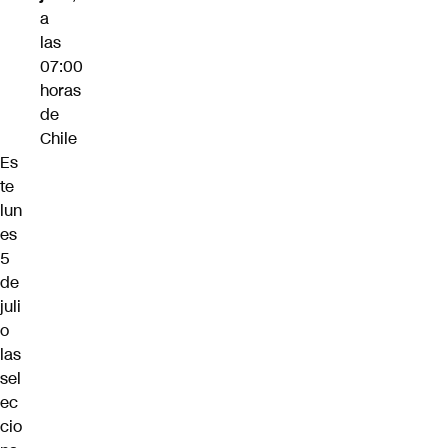
a
las
07:00
horas
de
Chile
Es
te
lun
es
5
de
juli
o
las
sel
ec
cio