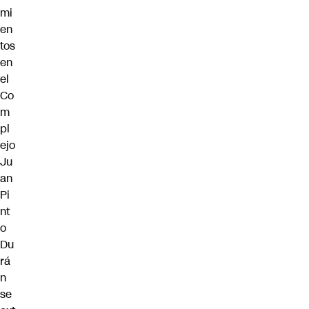
mi
en
tos
en
el
Co
m
pl
ejo
Ju
an
Pi
nt
o
Du
rá
n
se