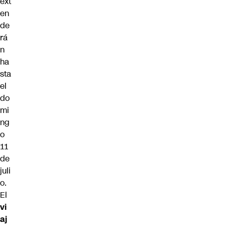
ext
en
de
rá
n
ha
sta
el
do
mi
ng
o
11
de
juli
o.
El
vi
aj